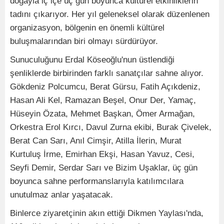
doğayla iç içe üç gün boyunca kültürel etkinliklerin
tadını çıkarıyor. Her yıl geleneksel olarak düzenlenen
organizasyon, bölgenin en önemli kültürel
buluşmalarından biri olmayı sürdürüyor.
Sunuculuğunu Erdal Köseoğlu'nun üstlendiği
şenliklerde birbirinden farklı sanatçılar sahne alıyor.
Gökdeniz Polcumcu, Berat Gürsu, Fatih Açıkdeniz,
Hasan Ali Kel, Ramazan Beşel, Onur Der, Yamaç,
Hüseyin Özata, Mehmet Başkan, Ömer Armağan,
Orkestra Erol Kırcı, Davul Zurna ekibi, Burak Çivelek,
Berat Can Sarı, Anıl Cimşir, Atilla İlerin, Murat
Kurtuluş İrme, Emirhan Ekşi, Hasan Yavuz, Cesi,
Seyfi Demir, Serdar Sarı ve Bizim Uşaklar, üç gün
boyunca sahne performanslarıyla katılımcılara
unutulmaz anlar yaşatacak.
Binlerce ziyaretçinin akın ettiği Dikmen Yaylası'nda,