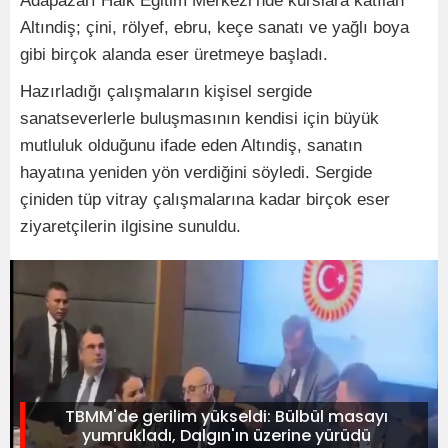
Adapazarı Halk Eğitim Merkezi’nde kurslara katılan
Altındiş; çini, rölyef, ebru, keçe sanatı ve yağlı boya
gibi birçok alanda eser üretmeye başladı.
Hazırladığı çalışmaların kişisel sergide
sanatseverlerle buluşmasının kendisi için büyük
mutluluk olduğunu ifade eden Altındiş, sanatın
hayatına yeniden yön verdiğini söyledi. Sergide
çiniden tüp vitray çalışmalarına kadar birçok eser
ziyaretçilerin ilgisine sunuldu.
TBMM'de gerilim yükseldi: Bülbül masayı
yumrukladı, Dalgın'ın üzerine yürüdü