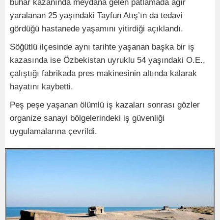
buhar kazanında meydana gelen patlamada ağır
yaralanan 25 yaşındaki Tayfun Atış’ın da tedavi
gördüğü hastanede yaşamını yitirdiği açıklandı.
Söğütlü ilçesinde aynı tarihte yaşanan başka bir iş
kazasında ise Özbekistan uyruklu 54 yaşındaki O.E.,
çalıştığı fabrikada pres makinesinin altında kalarak
hayatını kaybetti.
Peş peşe yaşanan ölümlü iş kazaları sonrası gözler
organize sanayi bölgelerindeki iş güvenliği
uygulamalarına çevrildi.