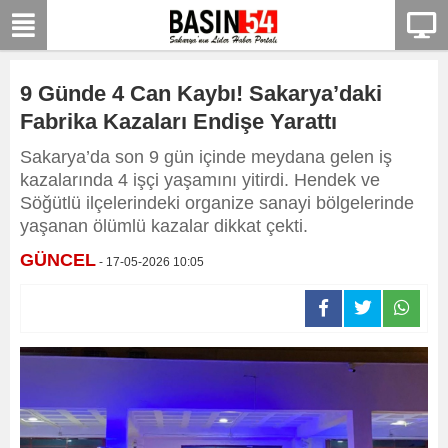
9 Günde 4 Can Kaybı! Sakarya’daki
Fabrika Kazaları Endişe Yarattı
Sakarya’da son 9 gün içinde meydana gelen iş
kazalarında 4 işçi yaşamını yitirdi. Hendek ve
Söğütlü ilçelerindeki organize sanayi bölgelerinde
yaşanan ölümlü kazalar dikkat çekti.
GÜNCEL
- 17-05-2026 10:05