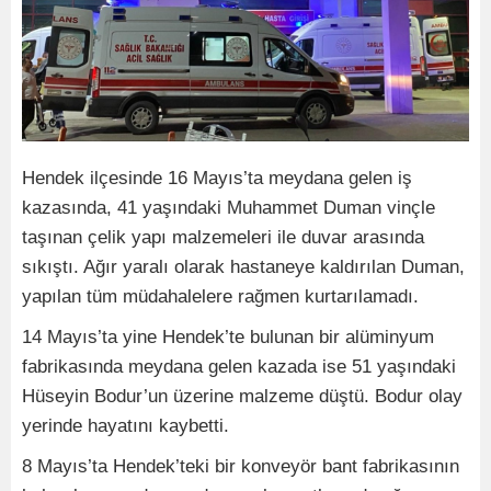
Hendek ilçesinde 16 Mayıs’ta meydana gelen iş
kazasında, 41 yaşındaki Muhammet Duman vinçle
taşınan çelik yapı malzemeleri ile duvar arasında
sıkıştı. Ağır yaralı olarak hastaneye kaldırılan Duman,
yapılan tüm müdahalelere rağmen kurtarılamadı.
14 Mayıs’ta yine Hendek’te bulunan bir alüminyum
fabrikasında meydana gelen kazada ise 51 yaşındaki
Hüseyin Bodur’un üzerine malzeme düştü. Bodur olay
yerinde hayatını kaybetti.
8 Mayıs’ta Hendek’teki bir konveyör bant fabrikasının