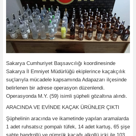
Sakarya Cumhuriyet Başsavcılığı koordinesinde
Sakarya İl Emniyet Müdürlüğü ekiplerince kaçakçılık
suçlarıyla mücadele kapsamında Adapazarı ilçesinde
belirlenen bir adrese operasyon düzenlendi.
Operasyonda M.Y. (59) isimli şüpheli gözaltına alındı.
ARACINDA VE EVİNDE KAÇAK ÜRÜNLER ÇIKTI
Şüphelinin aracında ve ikametinde yapılan aramalarda
1 adet ruhsatsız pompalı tüfek, 14 adet kartuş, 65 şişe
sahte bandrollü ve gümrük kaçağı alkollü içki ile 103