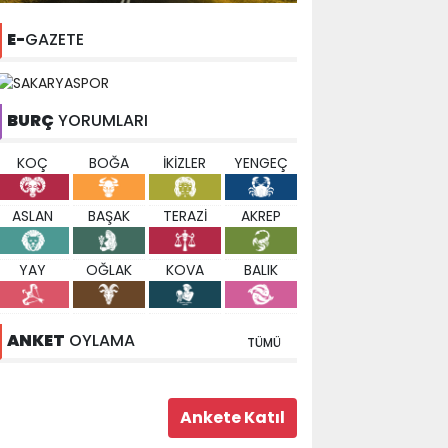
E-
GAZETE
BURÇ
YORUMLARI
KOÇ
BOĞA
İKİZLER
YENGEÇ
ASLAN
BAŞAK
TERAZİ
AKREP
YAY
OĞLAK
KOVA
BALIK
ANKET
OYLAMA
TÜMÜ