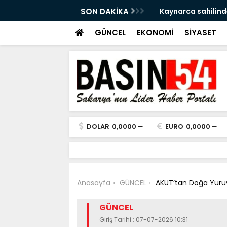
a Tersine Dönecek: Pazar Sağanak Var
SON DAKİKA
Kaynarca sahilinde
GÜNCEL
EKONOMİ
SİYASET
DOLAR
0,0000
EURO
0,0000
Anasayfa
GÜNCEL
AKUT’tan Doğa Yürüy
GÜNCEL
Giriş Tarihi : 07-07-2026 10:31