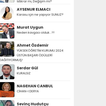
İstikrar mı, Değişim mi?
AYSENUR ELMACI
Karasu için ne yapıyor SUNUZ?
Murat Uygun
Neden kavgacı olduk…!!!
Ahmet Özdemir
YÜKSEKÖĞRETİM KURUMU 2024
ÜSTÜN BAŞARI ÖDÜLLERİ
DAĞITIYORMUŞ!
Serdar Gül
KURALSIZ
NAGEHAN CANBUL
CİHAN-I DERYA
Sevinç Hudutçu