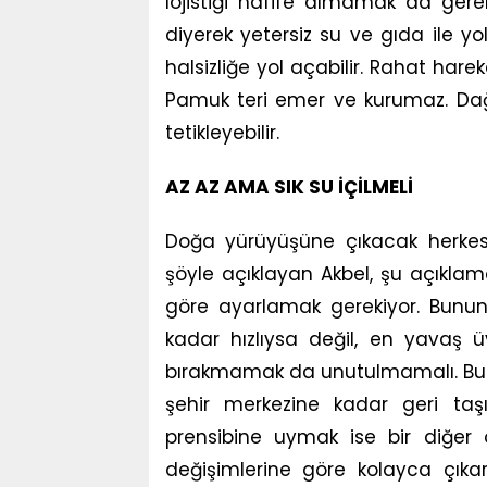
lojistiği hafife almamak da gerek
diyerek yetersiz su ve gıda ile y
halsizliğe yol açabilir. Rahat hare
Pamuk teri emer ve kurumaz. Dağd
tetikleyebilir.
AZ AZ AMA SIK SU İÇİLMELİ
Doğa yürüyüşüne çıkacak herkesi
şöyle açıklayan Akbel, şu açıkla
göre ayarlamak gerekiyor. Bunu
kadar hızlıysa değil, en yavaş 
bırakmamak da unutulmamalı. Bunu
şehir merkezine kadar geri taş
prensibine uymak ise bir diğer 
değişimlerine göre kolayca çıkar