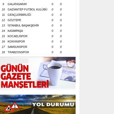
9
GALATASARAY
0
0
10
GAZİANTEP FUTBOL KULÜBÜ
0
0
11
GENÇLERBİRLİĞİ
0
0
12
GÖZTEPE
0
0
13
İSTANBUL BAŞAKŞEHİR
0
0
14
KASIMPAŞA
0
0
15
KOCAELİSPOR
0
0
16
KONYASPOR
0
0
17
SAMSUNSPOR
0
0
18
TRABZONSPOR
0
0