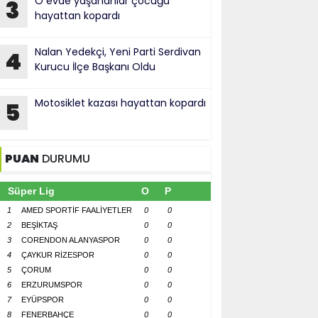
O evde yaşananlar çocuğu
3
hayattan kopardı
Nalan Yedekçi, Yeni Parti Serdivan
4
Kurucu İlçe Başkanı Oldu
Motosiklet kazası hayattan kopardı
5
PUAN
DURUMU
Süper Lig
O
P
1
AMED SPORTİF FAALİYETLER
0
0
2
BEŞİKTAŞ
0
0
3
CORENDON ALANYASPOR
0
0
4
ÇAYKUR RİZESPOR
0
0
5
ÇORUM
0
0
6
ERZURUMSPOR
0
0
7
EYÜPSPOR
0
0
8
FENERBAHÇE
0
0