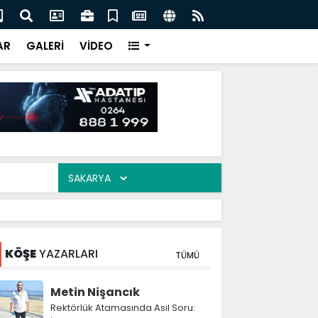
 Nevzat Ercan buluştu
Mah
AR
GALERİ
VİDEO
KÖŞE
YAZARLARI
TÜMÜ
Metin Nişancık
Rektörlük Atamasında Asıl Soru: