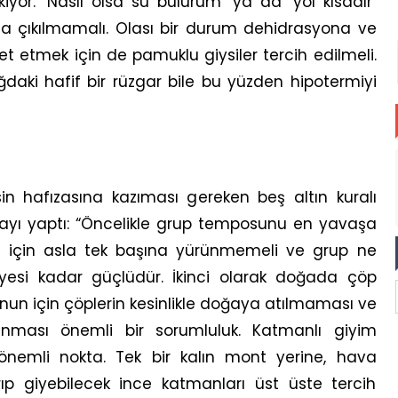
iyor. ‘Nasıl olsa su bulurum’ ya da ‘yol kısadır’
ola çıkılmamalı. Olası bir durum dehidrasyona ve
ket etmek için de pamuklu giysiler tercih edilmeli.
aki hafif bir rüzgar bile bu yüzden hipotermiyi
n hafızasına kazıması gereken beş altın kuralı
mayı yaptı: “Öncelikle grup temposunu en yavaşa
n için asla tek başına yürünmemeli ve grup ne
üyesi kadar güçlüdür. İkinci olarak doğada çöp
n için çöplerin kesinlikle doğaya atılmaması ve
ınması önemli bir sorumluluk. Katmanlı giyim
önemli nokta. Tek bir kalın mont yerine, hava
ıp giyebilecek ince katmanları üst üste tercih