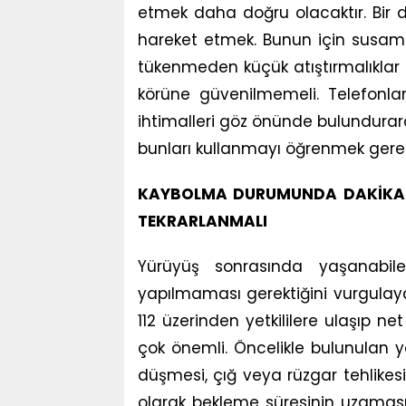
etmek daha doğru olacaktır. Bir 
hareket etmek. Bunun için susama
tükenmeden küçük atıştırmalıklar t
körüne güvenilmemeli. Telefonların
ihtimalleri göz önünde bulundurara
bunları kullanmayı öğrenmek gerek
KAYBOLMA DURUMUNDA DAKİKADA 
TEKRARLANMALI
Yürüyüş sonrasında yaşanabilec
yapılmaması gerektiğini vurgulay
112 üzerinden yetkililere ulaşıp n
çok önemli. Öncelikle bulunulan ye
düşmesi, çığ veya rüzgar tehlikesi
olarak bekleme süresinin uzaması i