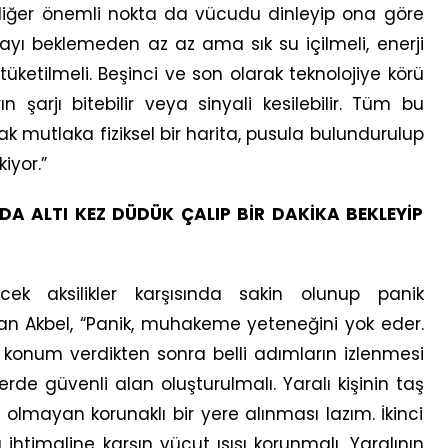
diğer önemli nokta da vücudu dinleyip ona göre
yı beklemeden az az ama sık su içilmeli, enerji
üketilmeli. Beşinci ve son olarak teknolojiye körü
 şarjı bitebilir veya sinyali kesilebilir. Tüm bu
k mutlaka fiziksel bir harita, pusula bulundurulup
iyor.”
ALTI KEZ DÜDÜK ÇALIP BİR DAKİKA BEKLEYİP
ek aksilikler karşısında sakin olunup panik
an Akbel, “Panik, muhakeme yeteneğini yok eder.
et konum verdikten sonra belli adımların izlenmesi
rde güvenli alan oluşturulmalı. Yaralı kişinin taş
 olmayan korunaklı bir yere alınması lazım. İkinci
htimaline karşın vücut ısısı korunmalı. Yaralının