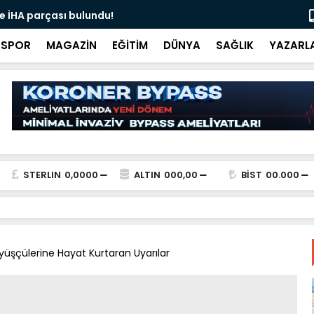
 İHA parçası bulundu!
Ali İnci ile
SPOR
MAGAZİN
EĞİTİM
DÜNYA
SAĞLIK
YAZARL
STERLIN
0,0000
ALTIN
000,00
BİST
00.000
üşçülerine Hayat Kurtaran Uyarılar