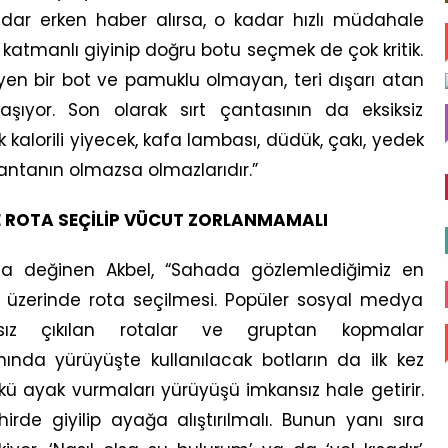
dar erken haber alırsa, o kadar hızlı müdahale
katmanlı giyinip doğru botu seçmek de çok kritik.
yen bir bot ve pamuklu olmayan, teri dışarı atan
aşıyor. Son olarak sırt çantasının da eksiksiz
k kalorili yiyecek, kafa lambası, düdük, çakı, yedek
i çantanın olmazsa olmazlarıdır.”
E ROTA SEÇİLİP VÜCUT ZORLANMAMALI
da değinen Akbel, “Sahada gözlemlediğimiz en
 üzerinde rota seçilmesi. Popüler sosyal medya
lıksız çıkılan rotalar ve gruptan kopmalar
ında yürüyüşte kullanılacak botların da ilk kez
ü ayak vurmaları yürüyüşü imkansız hale getirir.
de giyilip ayağa alıştırılmalı. Bunun yanı sıra