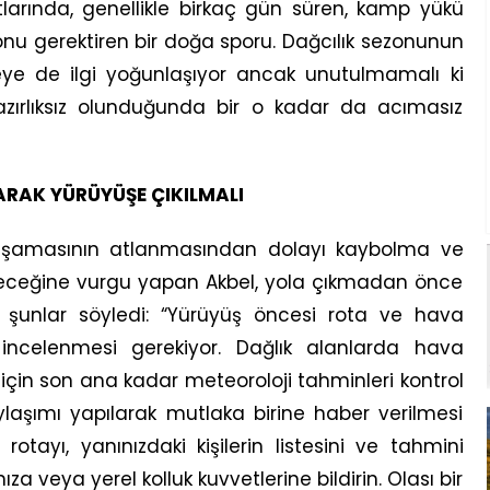
tlarında, genellikle birkaç gün süren, kamp yükü
nu gerektiren bir doğa sporu. Dağcılık sezonunun
viteye de ilgi yoğunlaşıyor ancak unutulmamalı ki
zırlıksız olunduğunda bir o kadar da acımasız
ARAK YÜRÜYÜŞE ÇIKILMALI
aşamasının atlanmasından dolayı kaybolma ve
bileceğine vurgu yapan Akbel, yola çıkmadan önce
r şunlar söyledi: “Yürüyüş öncesi rota ve hava
 incelenmesi gerekiyor. Dağlık alanlarda hava
 için son ana kadar meteoroloji tahminleri kontrol
laşımı yapılarak mutlaka birine haber verilmesi
otayı, yanınızdaki kişilerin listesini ve tahmini
ıza veya yerel kolluk kuvvetlerine bildirin. Olası bir