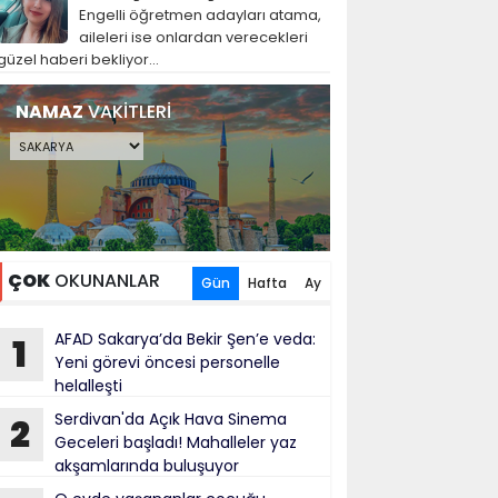
Engelli öğretmen adayları atama,
aileleri ise onlardan verecekleri
güzel haberi bekliyor...
NAMAZ
VAKİTLERİ
ÇOK
OKUNANLAR
Gün
Hafta
Ay
AFAD Sakarya’da Bekir Şen’e veda:
1
Yeni görevi öncesi personelle
helalleşti
Serdivan'da Açık Hava Sinema
2
Geceleri başladı! Mahalleler yaz
akşamlarında buluşuyor