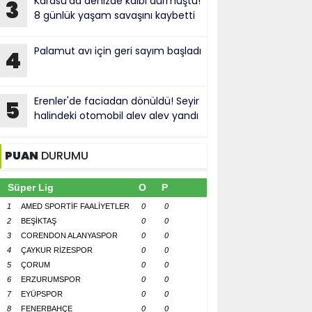
Karasu'da denizde kalbi durmuştu!
3
8 günlük yaşam savaşını kaybetti
Palamut avı için geri sayım başladı
4
Erenler'de faciadan dönüldü! Seyir
5
halindeki otomobil alev alev yandı
PUAN
DURUMU
Süper Lig
O
P
1
AMED SPORTİF FAALİYETLER
0
0
2
BEŞİKTAŞ
0
0
3
CORENDON ALANYASPOR
0
0
4
ÇAYKUR RİZESPOR
0
0
5
ÇORUM
0
0
6
ERZURUMSPOR
0
0
7
EYÜPSPOR
0
0
8
FENERBAHÇE
0
0