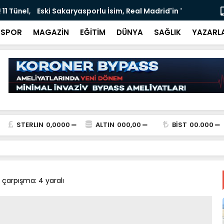
 İsim, Real Madrid'in Transfer Krizinde Gündemde
Tarihi Dönü
Tamamlan
SPOR
MAGAZİN
EĞİTİM
DÜNYA
SAĞLIK
YAZARL
STERLIN
0,0000
ALTIN
000,00
BİST
00.000
 çarpışma: 4 yaralı