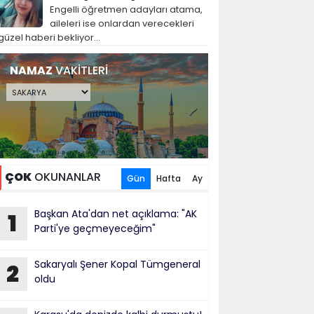
Engelli öğretmen adayları atama,
aileleri ise onlardan verecekleri
güzel haberi bekliyor...
NAMAZ
VAKİTLERİ
ÇOK
OKUNANLAR
Gün
Hafta
Ay
Başkan Ata'dan net açıklama: "AK
1
Parti'ye geçmeyeceğim"
Sakaryalı Şener Kopal Tümgeneral
2
oldu