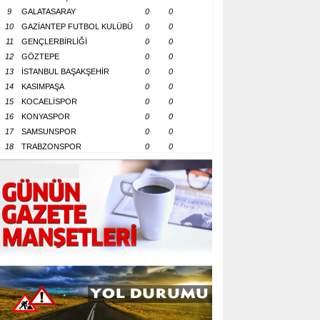
9
GALATASARAY
0
0
10
GAZİANTEP FUTBOL KULÜBÜ
0
0
11
GENÇLERBİRLİĞİ
0
0
12
GÖZTEPE
0
0
13
İSTANBUL BAŞAKŞEHİR
0
0
14
KASIMPAŞA
0
0
15
KOCAELİSPOR
0
0
16
KONYASPOR
0
0
17
SAMSUNSPOR
0
0
18
TRABZONSPOR
0
0