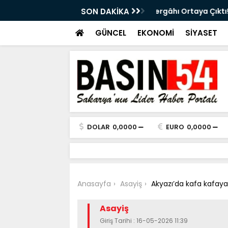
ttının Güzergâhı Ortaya Çıktı! 11 Tünel,
SON DAKİKA
Eski Sakaryasporlu
GÜNCEL
EKONOMİ
SİYASET
DOLAR
0,0000
EURO
0,0000
Anasayfa
Asayiş
Akyazı’da kafa kafaya
Asayiş
Giriş Tarihi : 16-05-2026 11:39