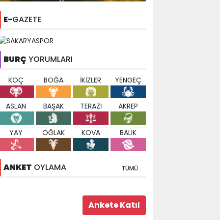
E-
GAZETE
BURÇ
YORUMLARI
KOÇ
BOĞA
İKİZLER
YENGEÇ
ASLAN
BAŞAK
TERAZİ
AKREP
YAY
OĞLAK
KOVA
BALIK
ANKET
OYLAMA
TÜMÜ