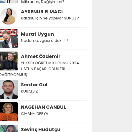
İstikrar mı, Değişim mi?
AYSENUR ELMACI
Karasu için ne yapıyor SUNUZ?
Murat Uygun
Neden kavgacı olduk…!!!
Ahmet Özdemir
YÜKSEKÖĞRETİM KURUMU 2024
ÜSTÜN BAŞARI ÖDÜLLERİ
DAĞITIYORMUŞ!
Serdar Gül
KURALSIZ
NAGEHAN CANBUL
CİHAN-I DERYA
Sevinç Hudutçu