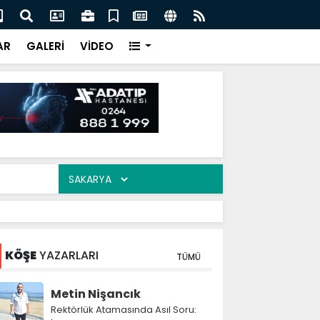
şümde Kritik Eşik: Tığcılar'da Tahliyeler 17 Ağustos'ta
Zir
acak
AR
GALERİ
VİDEO
KÖŞE
YAZARLARI
TÜMÜ
Metin Nişancık
Rektörlük Atamasında Asıl Soru: