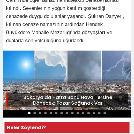
Camii’nde öğle namazına müteakip cenaze namazı
kılındı. Sevenlerinin yoğun katılım gösterdiği
cenazede duygu dolu anlar yaşandı. Şükran Danyeri,
kılınan cenaze namazının ardından Hendek
Büyükdere Mahalle Mezarlığı’nda gözyaşları ve
dualarla son yolculuğuna uğurlandı.
Sakarya’da Hafta Sonu Hava Tersine
Dönecek: Pazar Sağanak Var
Neler Söylendi?