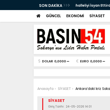
an Ettirdi: Doğal Gaz Sızıntısı Paniğe Neden
SON DAKİKA
Sakaryalı Dr. Yunu
başladı
GÜNCEL
EKONOMİ
SİYASET
DOLAR
0,0000
EURO
0,0000
Anasayfa
SİYASET
Ankara’daki kriz Sak
SİYASET
Giriş Tarihi : 24-05-2026 14:01