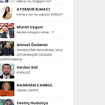
İstikrar mı, Değişim mi?
AYSENUR ELMACI
Karasu için ne yapıyor SUNUZ?
Murat Uygun
Neden kavgacı olduk…!!!
Ahmet Özdemir
YÜKSEKÖĞRETİM KURUMU 2024
ÜSTÜN BAŞARI ÖDÜLLERİ
DAĞITIYORMUŞ!
Serdar Gül
KURALSIZ
NAGEHAN CANBUL
CİHAN-I DERYA
Sevinç Hudutçu