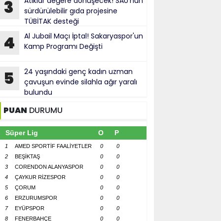
Atıklar değere dönüşecek! SAÜ'nün
3
sürdürülebilir gıda projesine
TÜBİTAK desteği
Al Jubail Maçı İptal! Sakaryaspor'un
4
Kamp Programı Değişti
24 yaşındaki genç kadın uzman
5
çavuşun evinde silahla ağır yaralı
bulundu
PUAN
DURUMU
Süper Lig
O
P
1
AMED SPORTİF FAALİYETLER
0
0
2
BEŞİKTAŞ
0
0
3
CORENDON ALANYASPOR
0
0
4
ÇAYKUR RİZESPOR
0
0
5
ÇORUM
0
0
6
ERZURUMSPOR
0
0
7
EYÜPSPOR
0
0
8
FENERBAHÇE
0
0