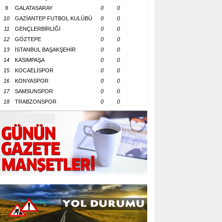
9
GALATASARAY
0
0
10
GAZİANTEP FUTBOL KULÜBÜ
0
0
11
GENÇLERBİRLİĞİ
0
0
12
GÖZTEPE
0
0
13
İSTANBUL BAŞAKŞEHİR
0
0
14
KASIMPAŞA
0
0
15
KOCAELİSPOR
0
0
16
KONYASPOR
0
0
17
SAMSUNSPOR
0
0
18
TRABZONSPOR
0
0