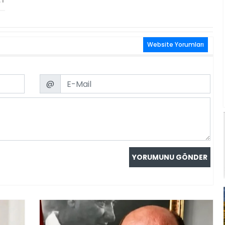
ET
Website Yorumları
Email
@