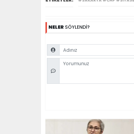
#SAKARYA #CHP #SIYAS
NELER
SÖYLENDİ?
Name
Comment