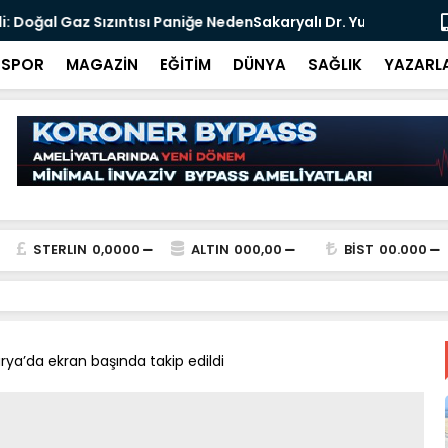
s Acar, Bandırma İlçe Müftüsü olarak göreve
Merkez Bank
SPOR
MAGAZİN
EĞİTİM
DÜNYA
SAĞLIK
YAZARL
STERLIN
0,0000
ALTIN
000,00
BİST
00.000
arya’da ekran başında takip edildi