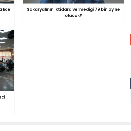
a Ece
Sakaryalının iktidara vermediği 79 bin oy ne
olacak?
eci