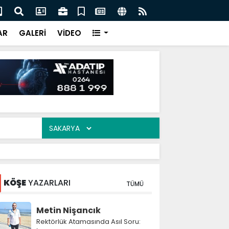
ası'nın toplam rezervleri 164,4 milyar dolara yükseldi
Ser
akş
AR
GALERİ
VİDEO
KÖŞE
YAZARLARI
TÜMÜ
Metin Nişancık
Rektörlük Atamasında Asıl Soru: