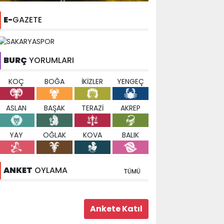
E-
GAZETE
BURÇ
YORUMLARI
KOÇ
BOĞA
İKİZLER
YENGEÇ
ASLAN
BAŞAK
TERAZİ
AKREP
YAY
OĞLAK
KOVA
BALIK
ANKET
OYLAMA
TÜMÜ