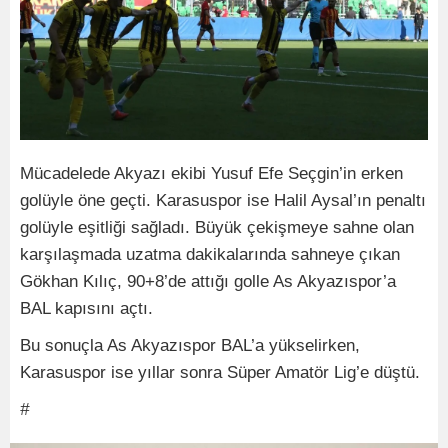
Mücadelede Akyazı ekibi Yusuf Efe Seçgin’in erken
golüyle öne geçti. Karasuspor ise Halil Aysal’ın penaltı
golüyle eşitliği sağladı. Büyük çekişmeye sahne olan
karşılaşmada uzatma dakikalarında sahneye çıkan
Gökhan Kılıç, 90+8’de attığı golle As Akyazıspor’a
BAL kapısını açtı.
Bu sonuçla As Akyazıspor BAL’a yükselirken,
Karasuspor ise yıllar sonra Süper Amatör Lig’e düştü.
#