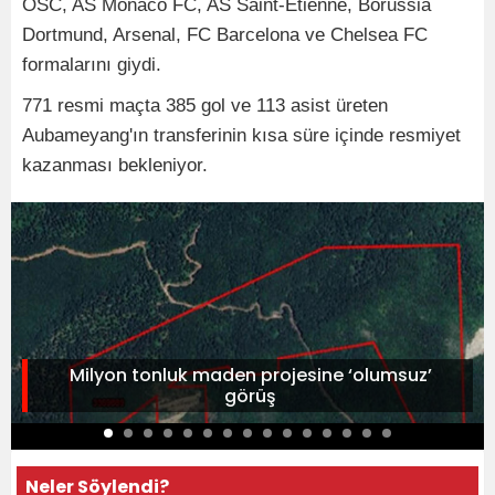
OSC, AS Monaco FC, AS Saint-Étienne, Borussia
Dortmund, Arsenal, FC Barcelona ve Chelsea FC
formalarını giydi.
771 resmi maçta 385 gol ve 113 asist üreten
Aubameyang'ın transferinin kısa süre içinde resmiyet
kazanması bekleniyor.
Milyon tonluk maden projesine ‘olumsuz’
görüş
Neler Söylendi?