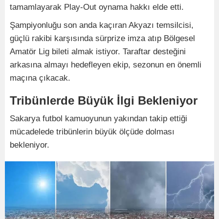
tamamlayarak Play-Out oynama hakkı elde etti.
Şampiyonluğu son anda kaçıran Akyazı temsilcisi,
güçlü rakibi karşısında sürprize imza atıp Bölgesel
Amatör Lig bileti almak istiyor. Taraftar desteğini
arkasına almayı hedefleyen ekip, sezonun en önemli
maçına çıkacak.
Tribünlerde Büyük İlgi Bekleniyor
Sakarya futbol kamuoyunun yakından takip ettiği
mücadelede tribünlerin büyük ölçüde dolması
bekleniyor.