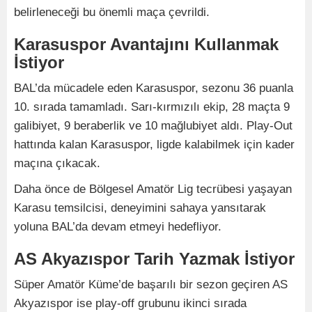
belirleneceği bu önemli maça çevrildi.
Karasuspor Avantajını Kullanmak
İstiyor
BAL’da mücadele eden Karasuspor, sezonu 36 puanla
10. sırada tamamladı. Sarı-kırmızılı ekip, 28 maçta 9
galibiyet, 9 beraberlik ve 10 mağlubiyet aldı. Play-Out
hattında kalan Karasuspor, ligde kalabilmek için kader
maçına çıkacak.
Daha önce de Bölgesel Amatör Lig tecrübesi yaşayan
Karasu temsilcisi, deneyimini sahaya yansıtarak
yoluna BAL’da devam etmeyi hedefliyor.
AS Akyazıspor Tarih Yazmak İstiyor
Süper Amatör Küme’de başarılı bir sezon geçiren AS
Akyazıspor ise play-off grubunu ikinci sırada