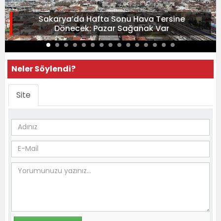
Sakarya’da Hafta Sonu Hava Tersine
Dönecek: Pazar Sağanak Var
Neler Söylendi?
Site