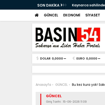
a Tersine Dönecek: Pazar Sağanak Var
SON DAKİKA
Kaynarca sahilinde
GÜNCEL
EKONOMİ
SİYASET
DOLAR
0,0000
EURO
0,0000
Anasayfa
GÜNCEL
Bu kez kura yok! Sak
GÜNCEL
Giriş Tarihi : 15-06-2026 11:09