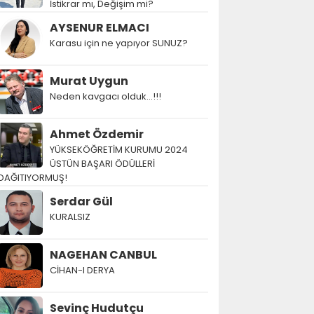
İstikrar mı, Değişim mi?
AYSENUR ELMACI
Karasu için ne yapıyor SUNUZ?
Murat Uygun
Neden kavgacı olduk…!!!
Ahmet Özdemir
YÜKSEKÖĞRETİM KURUMU 2024
ÜSTÜN BAŞARI ÖDÜLLERİ
DAĞITIYORMUŞ!
Serdar Gül
KURALSIZ
NAGEHAN CANBUL
CİHAN-I DERYA
Sevinç Hudutçu