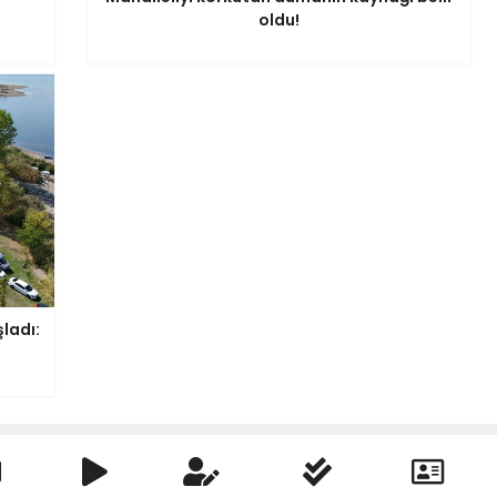
oldu!
ladı: