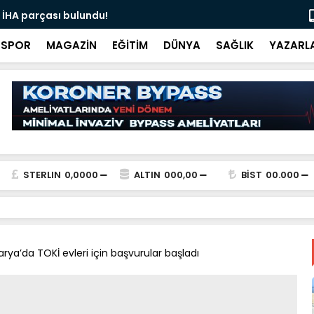
 İHA parçası bulundu!
Ali İnci ile
SPOR
MAGAZİN
EĞİTİM
DÜNYA
SAĞLIK
YAZARL
STERLIN
0,0000
ALTIN
000,00
BİST
00.000
arya’da TOKİ evleri için başvurular başladı