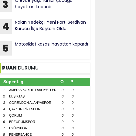
O evde yaşananlar çocuğu
3
hayattan kopardı
Nalan Yedekçi, Yeni Parti Serdivan
4
Kurucu İlçe Başkanı Oldu
Motosiklet kazası hayattan kopardı
5
PUAN
DURUMU
Süper Lig
O
P
1
AMED SPORTİF FAALİYETLER
0
0
2
BEŞİKTAŞ
0
0
3
CORENDON ALANYASPOR
0
0
4
ÇAYKUR RİZESPOR
0
0
5
ÇORUM
0
0
6
ERZURUMSPOR
0
0
7
EYÜPSPOR
0
0
8
FENERBAHÇE
0
0