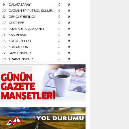
9
GALATASARAY
0
0
10
GAZİANTEP FUTBOL KULÜBÜ
0
0
11
GENÇLERBİRLİĞİ
0
0
12
GÖZTEPE
0
0
13
İSTANBUL BAŞAKŞEHİR
0
0
14
KASIMPAŞA
0
0
15
KOCAELİSPOR
0
0
16
KONYASPOR
0
0
17
SAMSUNSPOR
0
0
18
TRABZONSPOR
0
0