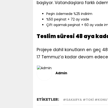
başlıyor. Vatandaşlara farklı ödem
Peşin ödemede %25 indirim
%50 peşinat + 72 ay vade
Çift aşamalı peşinat + 60 ay vade i
Teslim süresi 48 aya kad
Projeye dahil konutların en geç 48
17 Temmuz’a kadar devam edece
Admin
ETİKETLER:
#SAKARYA #TOKİ #KONUT