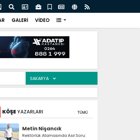
 Nevzat Ercan buluştu
Mah
AR
GALERİ
VİDEO
KÖŞE
YAZARLARI
TÜMÜ
Metin Nişancık
Rektörlük Atamasında Asıl Soru: