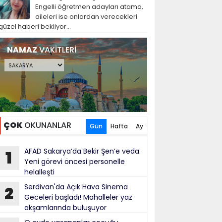
Engelli öğretmen adayları atama,
aileleri ise onlardan verecekleri
güzel haberi bekliyor...
NAMAZ
VAKİTLERİ
ÇOK
OKUNANLAR
Gün
Hafta
Ay
AFAD Sakarya’da Bekir Şen’e veda:
1
Yeni görevi öncesi personelle
helalleşti
Serdivan'da Açık Hava Sinema
2
Geceleri başladı! Mahalleler yaz
akşamlarında buluşuyor