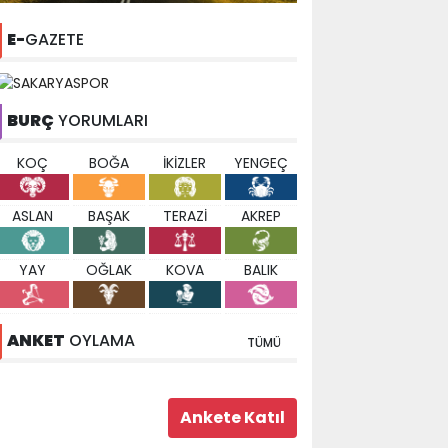
E-
GAZETE
BURÇ
YORUMLARI
KOÇ
BOĞA
İKİZLER
YENGEÇ
ASLAN
BAŞAK
TERAZİ
AKREP
YAY
OĞLAK
KOVA
BALIK
ANKET
OYLAMA
TÜMÜ