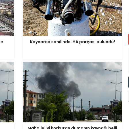
ne
Kaynarca sahilinde İHA parçası bulundu!
Mahalleliyi korkutan dumanın kaynağı belli