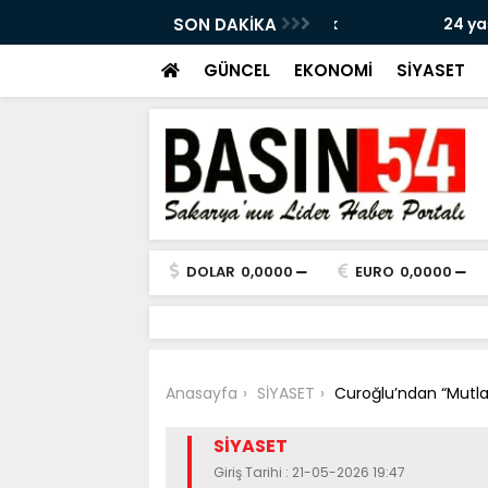
jdesi! İlk kez öğrenci alacak
SON DAKİKA
24 yaşındaki genç k
bulundu
GÜNCEL
EKONOMİ
SİYASET
DOLAR
0,0000
EURO
0,0000
Anasayfa
SİYASET
Curoğlu’ndan “Mutlak 
SİYASET
Giriş Tarihi : 21-05-2026 19:47