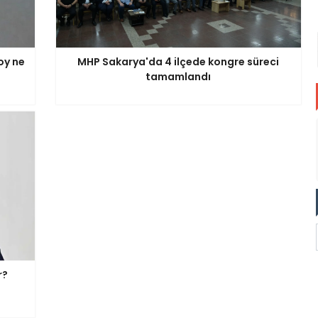
oy ne
MHP Sakarya'da 4 ilçede kongre süreci
tamamlandı
r?