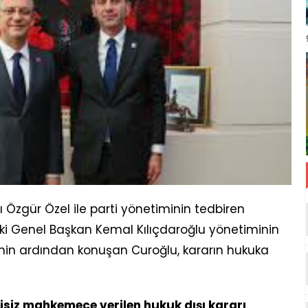
zgür Özel ile parti yönetiminin tedbiren
ki Genel Başkan Kemal Kılıçdaroğlu yönetiminin
in ardından konuşan Curoğlu, kararın hukuka
isiz mahkemece verilen hukuk dışı kararı