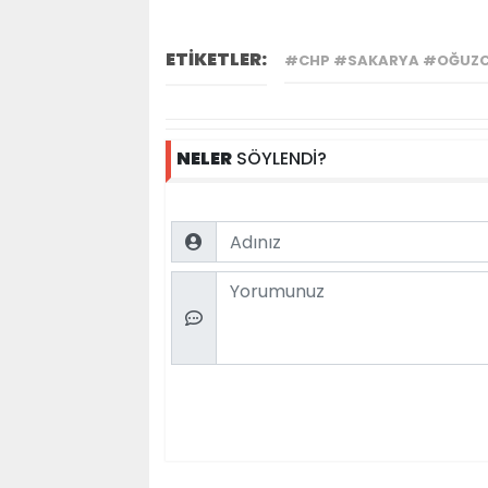
ETİKETLER:
#CHP #SAKARYA #OĞUZ
NELER
SÖYLENDİ?
Name
Comment