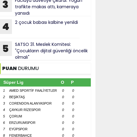
Faciaya davetiye çıkardı: Yoğun
3
trafikte makas attı, kameraya
yansıdı
2 çocuk babası kalbine yenildi
4
SATSO 31. Meslek Komitesi:
5
"Çocukların dijital güvenliği öncelik
olmalı"
PUAN
DURUMU
Süper Lig
O
P
1
AMED SPORTİF FAALİYETLER
0
0
2
BEŞİKTAŞ
0
0
3
CORENDON ALANYASPOR
0
0
4
ÇAYKUR RİZESPOR
0
0
5
ÇORUM
0
0
6
ERZURUMSPOR
0
0
7
EYÜPSPOR
0
0
8
FENERBAHÇE
0
0