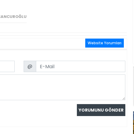
CANCUROĞLU
Website Yorumları
Email
@