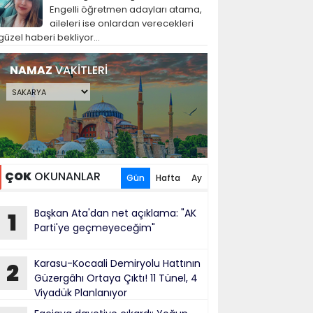
Engelli öğretmen adayları atama,
aileleri ise onlardan verecekleri
güzel haberi bekliyor...
NAMAZ
VAKİTLERİ
ÇOK
OKUNANLAR
Gün
Hafta
Ay
Başkan Ata'dan net açıklama: "AK
1
Parti'ye geçmeyeceğim"
Karasu-Kocaali Demiryolu Hattının
2
Güzergâhı Ortaya Çıktı! 11 Tünel, 4
Viyadük Planlanıyor