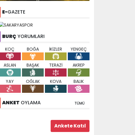
E-
GAZETE
BURÇ
YORUMLARI
KOÇ
BOĞA
İKİZLER
YENGEÇ
ASLAN
BAŞAK
TERAZİ
AKREP
YAY
OĞLAK
KOVA
BALIK
ANKET
OYLAMA
TÜMÜ