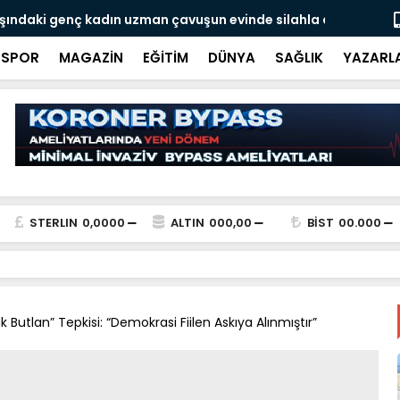
adın uzman çavuşun evinde silahla ağır yaralı
Atıklar değ
TÜBİTAK de
SPOR
MAGAZİN
EĞİTİM
DÜNYA
SAĞLIK
YAZARL
STERLIN
0,0000
ALTIN
000,00
BİST
00.000
Butlan” Tepkisi: “Demokrasi Fiilen Askıya Alınmıştır”