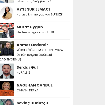
İstikrar mı, Değişim mi?
AYSENUR ELMACI
Karasu için ne yapıyor SUNUZ?
Murat Uygun
Neden kavgacı olduk…!!!
Ahmet Özdemir
YÜKSEKÖĞRETİM KURUMU 2024
ÜSTÜN BAŞARI ÖDÜLLERİ
DAĞITIYORMUŞ!
Serdar Gül
KURALSIZ
NAGEHAN CANBUL
CİHAN-I DERYA
Sevinç Hudutçu