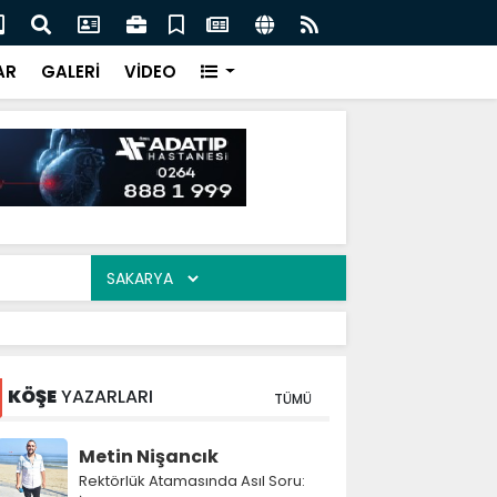
ere dönüşecek! SAÜ'nün sürdürülebilir gıda projesine
Eşi
steği
AR
GALERİ
VİDEO
KÖŞE
YAZARLARI
TÜMÜ
Metin Nişancık
Rektörlük Atamasında Asıl Soru: