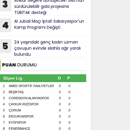
Atıklar değere dönüşecek! SAÜ'nün
3
sürdürülebilir gıda projesine
TÜBİTAK desteği
Al Jubail Maçı İptal! Sakaryaspor'un
4
Kamp Programı Değişti
24 yaşındaki genç kadın uzman
5
çavuşun evinde silahla ağır yaralı
bulundu
PUAN
DURUMU
Süper Lig
O
P
1
AMED SPORTİF FAALİYETLER
0
0
2
BEŞİKTAŞ
0
0
3
CORENDON ALANYASPOR
0
0
4
ÇAYKUR RİZESPOR
0
0
5
ÇORUM
0
0
6
ERZURUMSPOR
0
0
7
EYÜPSPOR
0
0
8
FENERBAHÇE
0
0