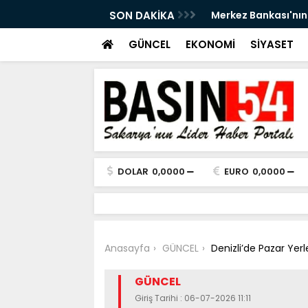
ezervleri 164,4 milyar dolara yükseldi
SON DAKİKA
Serdivan'da Açık H
akşamlarında bulu
GÜNCEL
EKONOMİ
SİYASET
DOLAR
0,0000
EURO
0,0000
Anasayfa
GÜNCEL
Denizli’de Pazar Yer
GÜNCEL
Giriş Tarihi : 06-07-2026 11:11