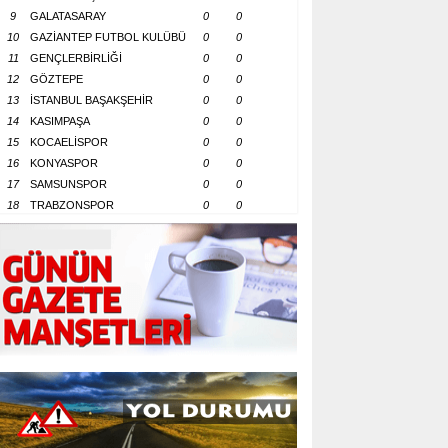
9
GALATASARAY
0
0
10
GAZİANTEP FUTBOL KULÜBÜ
0
0
11
GENÇLERBİRLİĞİ
0
0
12
GÖZTEPE
0
0
13
İSTANBUL BAŞAKŞEHİR
0
0
14
KASIMPAŞA
0
0
15
KOCAELİSPOR
0
0
16
KONYASPOR
0
0
17
SAMSUNSPOR
0
0
18
TRABZONSPOR
0
0