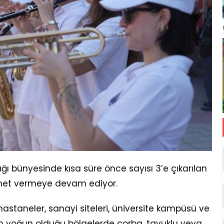
ığı bünyesinde kısa süre önce sayısı 3’e çıkarılan
izmet vermeye devam ediyor.
hastaneler, sanayi siteleri, üniversite kampüsü ve
ın yoğun olduğu bölgelerde çorba, tavuklu veya