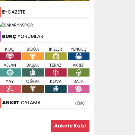
E-
GAZETE
BURÇ
YORUMLARI
KOÇ
BOĞA
İKİZLER
YENGEÇ
ASLAN
BAŞAK
TERAZİ
AKREP
YAY
OĞLAK
KOVA
BALIK
ANKET
OYLAMA
TÜMÜ