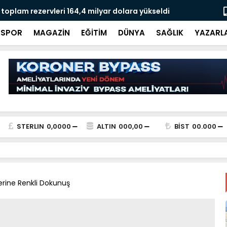
ava Sinema Geceleri başladı! Mahalleler yaz
5 Eylül’e k
şuyor
doğal gaz 
SPOR
MAGAZİN
EĞİTİM
DÜNYA
SAĞLIK
YAZARL
STERLIN
0,0000
ALTIN
000,00
BİST
00.000
lerine Renkli Dokunuş