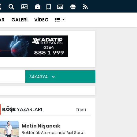
adar başvuranlar yararlanabilecek! 100 haneye ücretsiz
Kar
desteği
bağ
AR
GALERİ
VİDEO
KÖŞE
YAZARLARI
TÜMÜ
Metin Nişancık
Rektörlük Atamasında Asıl Soru: