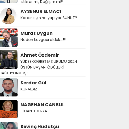
İstikrar mı, Değişim mi?
AYSENUR ELMACI
Karasu için ne yapıyor SUNUZ?
Murat Uygun
Neden kavgacı olduk…!!!
Ahmet Özdemir
YÜKSEKÖĞRETİM KURUMU 2024
ÜSTÜN BAŞARI ÖDÜLLERİ
DAĞITIYORMUŞ!
Serdar Gül
KURALSIZ
NAGEHAN CANBUL
CİHAN-I DERYA
Sevinç Hudutçu