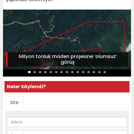
Milyon tonluk maden projesine ‘olumsuz’
görüş
Neler Söylendi?
Site