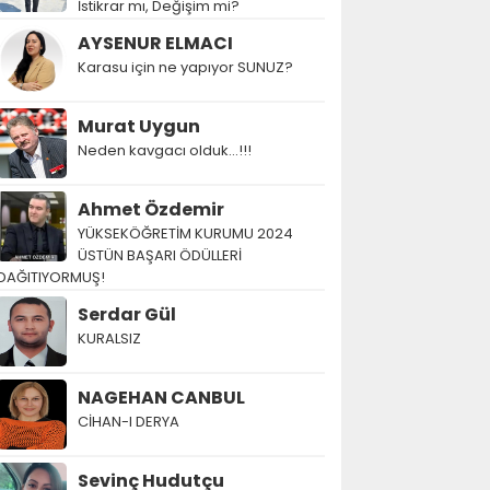
İstikrar mı, Değişim mi?
AYSENUR ELMACI
Karasu için ne yapıyor SUNUZ?
Murat Uygun
Neden kavgacı olduk…!!!
Ahmet Özdemir
YÜKSEKÖĞRETİM KURUMU 2024
ÜSTÜN BAŞARI ÖDÜLLERİ
DAĞITIYORMUŞ!
Serdar Gül
KURALSIZ
NAGEHAN CANBUL
CİHAN-I DERYA
Sevinç Hudutçu