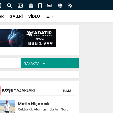
şümde Kritik Eşik: Tığcılar'da Tahliyeler 17 Ağustos'ta
Zir
acak
AR
GALERİ
VİDEO
KÖŞE
YAZARLARI
TÜMÜ
Metin Nişancık
Rektörlük Atamasında Asıl Soru: