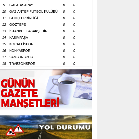
9
GALATASARAY
0
0
10
GAZİANTEP FUTBOL KULÜBÜ
0
0
11
GENÇLERBİRLİĞİ
0
0
12
GÖZTEPE
0
0
13
İSTANBUL BAŞAKŞEHİR
0
0
14
KASIMPAŞA
0
0
15
KOCAELİSPOR
0
0
16
KONYASPOR
0
0
17
SAMSUNSPOR
0
0
18
TRABZONSPOR
0
0