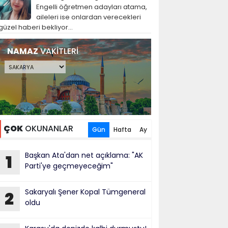
Engelli öğretmen adayları atama,
aileleri ise onlardan verecekleri
güzel haberi bekliyor...
NAMAZ
VAKİTLERİ
ÇOK
OKUNANLAR
Gün
Hafta
Ay
Başkan Ata'dan net açıklama: "AK
1
Parti'ye geçmeyeceğim"
Sakaryalı Şener Kopal Tümgeneral
2
oldu