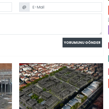
Email
@