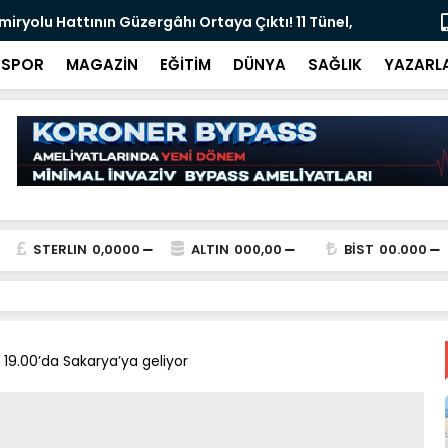
 İsim, Real Madrid'in Transfer Krizinde Gündemde
Tarihi Dönü
Tamamlan
SPOR
MAGAZİN
EĞİTİM
DÜNYA
SAĞLIK
YAZARL
STERLIN
0,0000
ALTIN
000,00
BİST
00.000
19.00’da Sakarya’ya geliyor