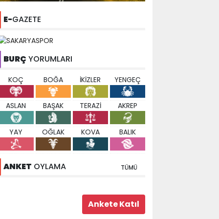
E-
GAZETE
BURÇ
YORUMLARI
KOÇ
BOĞA
İKİZLER
YENGEÇ
ASLAN
BAŞAK
TERAZİ
AKREP
YAY
OĞLAK
KOVA
BALIK
ANKET
OYLAMA
TÜMÜ