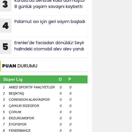
Karasu'da denizde kalbi durmuştu!
3
8 günlük yaşam savaşını kaybetti
Palamut avı için geri sayım başladı
4
Erenler'de faciadan dönüldü! Seyir
5
halindeki otomobil alev alev yandı
PUAN
DURUMU
Süper Lig
O
P
1
AMED SPORTİF FAALİYETLER
0
0
2
BEŞİKTAŞ
0
0
3
CORENDON ALANYASPOR
0
0
4
ÇAYKUR RİZESPOR
0
0
5
ÇORUM
0
0
6
ERZURUMSPOR
0
0
7
EYÜPSPOR
0
0
8
FENERBAHÇE
0
0