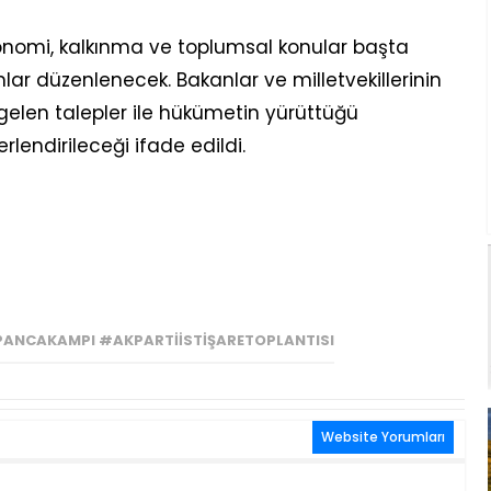
onomi, kalkınma ve toplumsal konular başta
lar düzenlenecek. Bakanlar ve milletvekillerinin
gelen talepler ile hükümetin yürüttüğü
lendirileceği ifade edildi.
NCAKAMPI #AKPARTIİSTIŞARETOPLANTISI
Website Yorumları