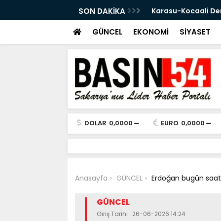
ttının Güzergâhı Ortaya Çıktı! 11 Tünel,
SON DAKİKA
Eski Sakaryasporlu
GÜNCEL
EKONOMİ
SİYASET
DOLAR
0,0000
EURO
0,0000
Anasayfa
GÜNCEL
Erdoğan bugün saat 
GÜNCEL
Giriş Tarihi : 26-06-2026 14:24