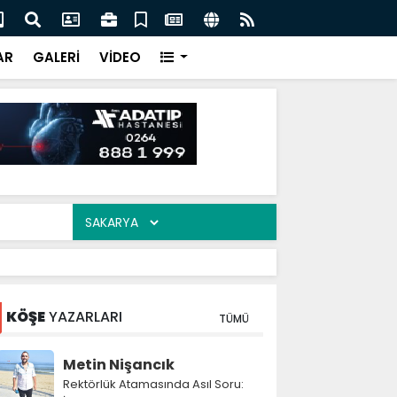
ası'nın toplam rezervleri 164,4 milyar dolara yükseldi
Ser
akş
AR
GALERİ
VİDEO
KÖŞE
YAZARLARI
TÜMÜ
Metin Nişancık
Rektörlük Atamasında Asıl Soru: