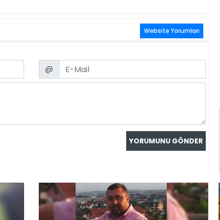
Website Yorumları
Email
@