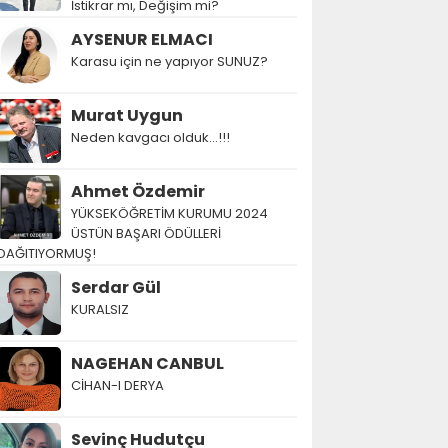
İstikrar mı, Değişim mi?
AYSENUR ELMACI
Karasu için ne yapıyor SUNUZ?
Murat Uygun
Neden kavgacı olduk…!!!
Ahmet Özdemir
YÜKSEKÖĞRETİM KURUMU 2024
ÜSTÜN BAŞARI ÖDÜLLERİ
DAĞITIYORMUŞ!
Serdar Gül
KURALSIZ
NAGEHAN CANBUL
CİHAN-I DERYA
Sevinç Hudutçu