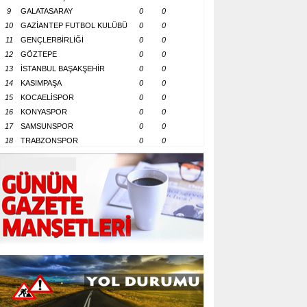
9
GALATASARAY
0
0
10
GAZİANTEP FUTBOL KULÜBÜ
0
0
11
GENÇLERBİRLİĞİ
0
0
12
GÖZTEPE
0
0
13
İSTANBUL BAŞAKŞEHİR
0
0
14
KASIMPAŞA
0
0
15
KOCAELİSPOR
0
0
16
KONYASPOR
0
0
17
SAMSUNSPOR
0
0
18
TRABZONSPOR
0
0