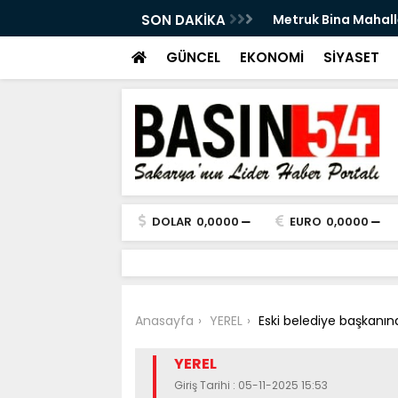
an Ettirdi: Doğal Gaz Sızıntısı Paniğe Neden
SON DAKİKA
Sakaryalı Dr. Yunu
başladı
GÜNCEL
EKONOMİ
SİYASET
DOLAR
0,0000
EURO
0,0000
Anasayfa
YEREL
Eski belediye başkanın
YEREL
Giriş Tarihi : 05-11-2025 15:53