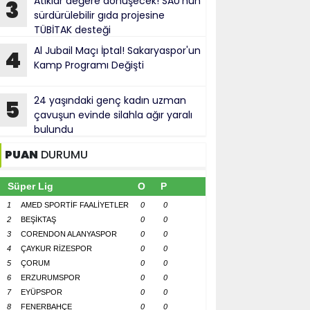
Atıklar değere dönüşecek! SAÜ'nün
3
sürdürülebilir gıda projesine
TÜBİTAK desteği
Al Jubail Maçı İptal! Sakaryaspor'un
4
Kamp Programı Değişti
24 yaşındaki genç kadın uzman
5
çavuşun evinde silahla ağır yaralı
bulundu
PUAN
DURUMU
Süper Lig
O
P
1
AMED SPORTİF FAALİYETLER
0
0
2
BEŞİKTAŞ
0
0
3
CORENDON ALANYASPOR
0
0
4
ÇAYKUR RİZESPOR
0
0
5
ÇORUM
0
0
6
ERZURUMSPOR
0
0
7
EYÜPSPOR
0
0
8
FENERBAHÇE
0
0