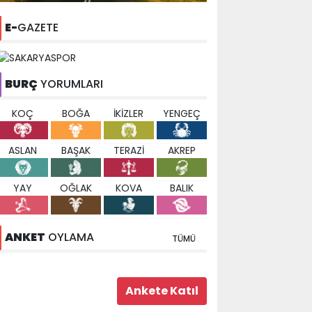
E-
GAZETE
BURÇ
YORUMLARI
KOÇ
BOĞA
İKİZLER
YENGEÇ
ASLAN
BAŞAK
TERAZİ
AKREP
YAY
OĞLAK
KOVA
BALIK
ANKET
OYLAMA
TÜMÜ