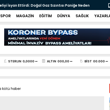
s Acar, Bandırma İlçe Müftüsü olarak göreve
Merkez Bank
SPOR
MAGAZİN
EĞİTİM
DÜNYA
SAĞLIK
YAZARL
STERLIN
0,0000
ALTIN
000,00
BİST
00.000
a kötü haber