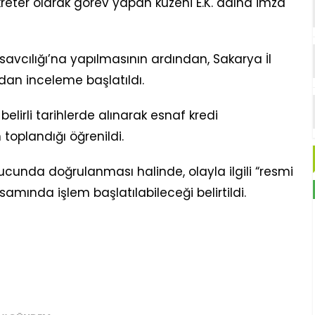
reter olarak görev yapan kuzeni E.K. adına imza
avcılığı’na yapılmasının ardından, Sakarya İl
dan inceleme başlatıldı.
irli tarihlerde alınarak esnaf kredi
 toplandığı öğrenildi.
cunda doğrulanması halinde, olayla ilgili “resmi
amında işlem başlatılabileceği belirtildi.