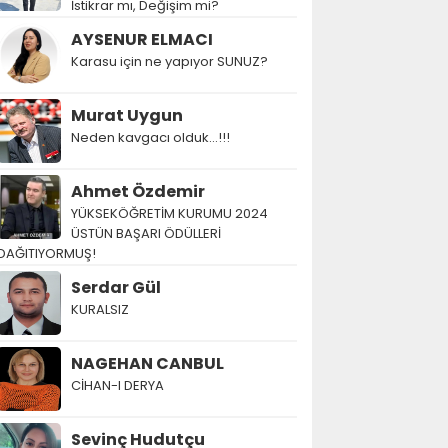
İstikrar mı, Değişim mi?
AYSENUR ELMACI
Karasu için ne yapıyor SUNUZ?
Murat Uygun
Neden kavgacı olduk…!!!
Ahmet Özdemir
YÜKSEKÖĞRETİM KURUMU 2024
ÜSTÜN BAŞARI ÖDÜLLERİ
DAĞITIYORMUŞ!
Serdar Gül
KURALSIZ
NAGEHAN CANBUL
CİHAN-I DERYA
Sevinç Hudutçu