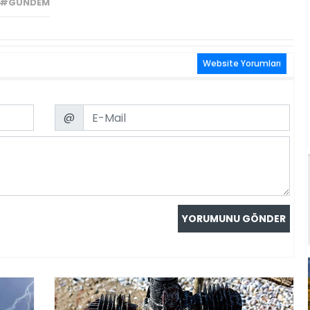
 #GÜNDEM
Website Yorumları
Email
@