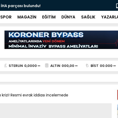
 İHA parçası bulundu!
Ali İnci ile
SPOR
MAGAZİN
EĞİTİM
DÜNYA
SAĞLIK
YAZARL
STERLIN
0,0000
ALTIN
000,00
BİST
00.000
krizi! Resmi evrak iddiası incelemede