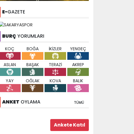
E-
GAZETE
BURÇ
YORUMLARI
KOÇ
BOĞA
İKİZLER
YENGEÇ
ASLAN
BAŞAK
TERAZİ
AKREP
YAY
OĞLAK
KOVA
BALIK
ANKET
OYLAMA
TÜMÜ