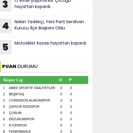
O evde yaşananlar çocuğu
3
hayattan kopardı
Nalan Yedekçi, Yeni Parti Serdivan
4
Kurucu İlçe Başkanı Oldu
Motosiklet kazası hayattan kopardı
5
PUAN
DURUMU
Süper Lig
O
P
1
AMED SPORTİF FAALİYETLER
0
0
2
BEŞİKTAŞ
0
0
3
CORENDON ALANYASPOR
0
0
4
ÇAYKUR RİZESPOR
0
0
5
ÇORUM
0
0
6
ERZURUMSPOR
0
0
7
EYÜPSPOR
0
0
8
FENERBAHÇE
0
0