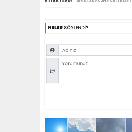
ETİKETLER:
#SAKARYA #ESNAFODASI
NELER
SÖYLENDİ?
Name
Comment