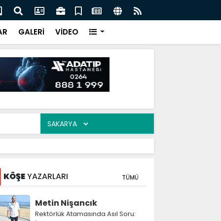
 Nevzat Ercan buluştu
Mah
AR
GALERİ
VİDEO
KÖŞE
YAZARLARI
TÜMÜ
Metin Nişancık
Rektörlük Atamasında Asıl Soru: