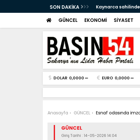
a Tersine Dönecek: Pazar Sağanak Var
SON DAKİKA
Kaynarca sahilinde
GÜNCEL
EKONOMİ
SİYASET
DOLAR
0,0000
EURO
0,0000
Anasayfa
GÜNCEL
Esnaf odasında imza 
GÜNCEL
Giriş Tarihi : 14-05-2026 14:04