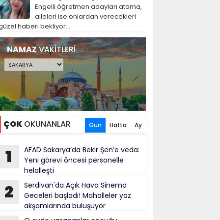
Engelli öğretmen adayları atama,
aileleri ise onlardan verecekleri
güzel haberi bekliyor...
NAMAZ
VAKİTLERİ
ÇOK
OKUNANLAR
Gün
Hafta
Ay
AFAD Sakarya’da Bekir Şen’e veda:
1
Yeni görevi öncesi personelle
helalleşti
Serdivan'da Açık Hava Sinema
2
Geceleri başladı! Mahalleler yaz
akşamlarında buluşuyor