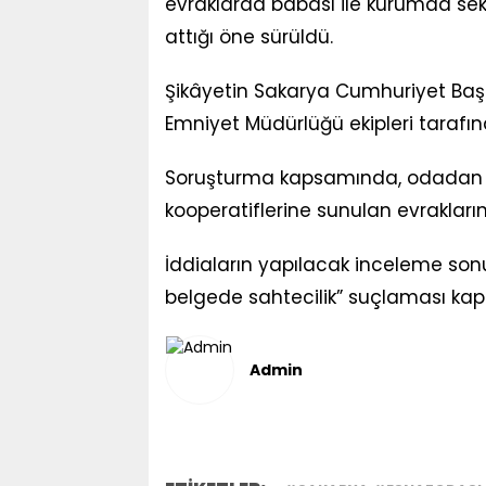
evraklarda babası ile kurumda sek
attığı öne sürüldü.
Şikâyetin Sakarya Cumhuriyet Başs
Emniyet Müdürlüğü ekipleri tarafın
Soruşturma kapsamında, odadan bel
kooperatiflerine sunulan evrakların
İddiaların yapılacak inceleme sonu
belgede sahtecilik” suçlaması kaps
Admin