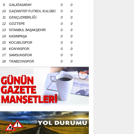
9
GALATASARAY
0
0
10
GAZİANTEP FUTBOL KULÜBÜ
0
0
11
GENÇLERBİRLİĞİ
0
0
12
GÖZTEPE
0
0
13
İSTANBUL BAŞAKŞEHİR
0
0
14
KASIMPAŞA
0
0
15
KOCAELİSPOR
0
0
16
KONYASPOR
0
0
17
SAMSUNSPOR
0
0
18
TRABZONSPOR
0
0