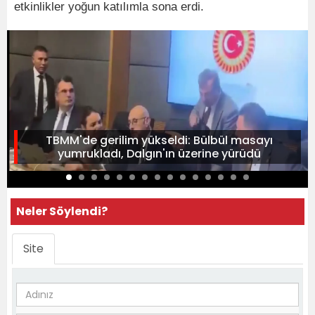
etkinlikler yoğun katılımla sona erdi.
TBMM'de gerilim yükseldi: Bülbül masayı
yumrukladı, Dalgın'ın üzerine yürüdü
Neler Söylendi?
Site