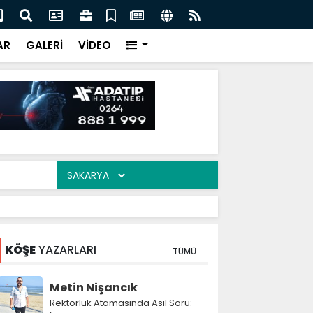
ak’ta 17 Ağustos’un izleri: Eski yapılar dikkat çekiyor
Baş
Der
AR
GALERİ
VİDEO
KÖŞE
YAZARLARI
TÜMÜ
Metin Nişancık
Rektörlük Atamasında Asıl Soru: