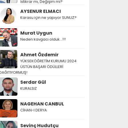
İstikrar mı, Değişim mi?
AYSENUR ELMACI
Karasu için ne yapıyor SUNUZ?
Murat Uygun
Neden kavgacı olduk…!!!
Ahmet Özdemir
YÜKSEKÖĞRETİM KURUMU 2024
ÜSTÜN BAŞARI ÖDÜLLERİ
DAĞITIYORMUŞ!
Serdar Gül
KURALSIZ
NAGEHAN CANBUL
CİHAN-I DERYA
Sevinç Hudutçu