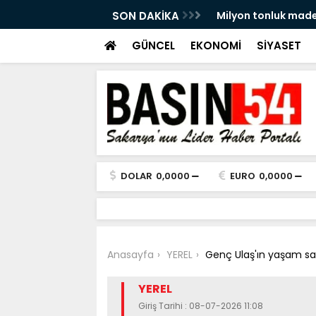
ine ‘olumsuz’ görüş
SON DAKİKA
500 metrelik kaçak 
GÜNCEL
EKONOMİ
SİYASET
DOLAR
0,0000
EURO
0,0000
Anasayfa
YEREL
Genç Ulaş'ın yaşam sa
YEREL
Giriş Tarihi : 08-07-2026 11:08