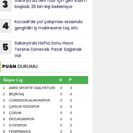
Sakarya’da dev fuar için geri sayım
3
başladı: 25 bin kişi bekleniyor
Kocaali’de yol çalışması sırasında
4
gerginlik! İş makinesine taş attı
Sakarya’da Hafta Sonu Hava
5
Tersine Dönecek: Pazar Sağanak
Var
PUAN
DURUMU
Süper Lig
O
P
1
AMED SPORTİF FAALİYETLER
0
0
2
BEŞİKTAŞ
0
0
3
CORENDON ALANYASPOR
0
0
4
ÇAYKUR RİZESPOR
0
0
5
ÇORUM
0
0
6
ERZURUMSPOR
0
0
7
EYÜPSPOR
0
0
8
FENERBAHÇE
0
0