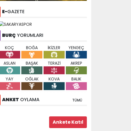
E-
GAZETE
BURÇ
YORUMLARI
KOÇ
BOĞA
İKİZLER
YENGEÇ
ASLAN
BAŞAK
TERAZİ
AKREP
YAY
OĞLAK
KOVA
BALIK
ANKET
OYLAMA
TÜMÜ