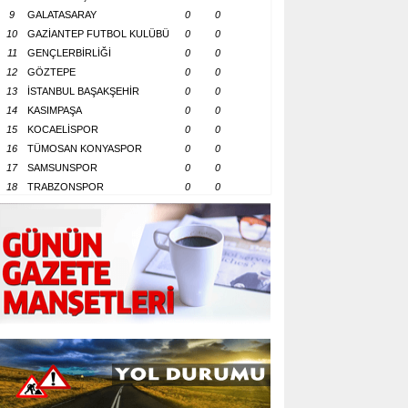
9
GALATASARAY
0
0
10
GAZİANTEP FUTBOL KULÜBÜ
0
0
11
GENÇLERBİRLİĞİ
0
0
12
GÖZTEPE
0
0
13
İSTANBUL BAŞAKŞEHİR
0
0
14
KASIMPAŞA
0
0
15
KOCAELİSPOR
0
0
16
TÜMOSAN KONYASPOR
0
0
17
SAMSUNSPOR
0
0
18
TRABZONSPOR
0
0