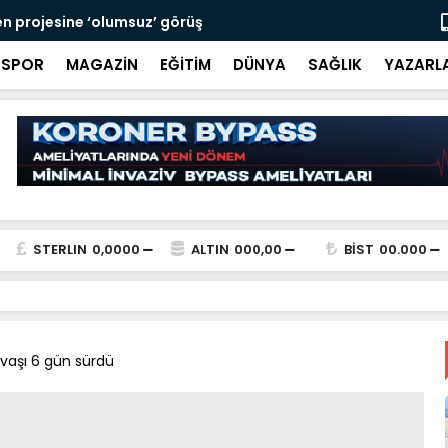
ağ ele geçirildi
Manolya Sok
SPOR
MAGAZİN
EĞİTİM
DÜNYA
SAĞLIK
YAZARL
STERLIN
0,0000
ALTIN
000,00
BİST
00.000
vaşı 6 gün sürdü