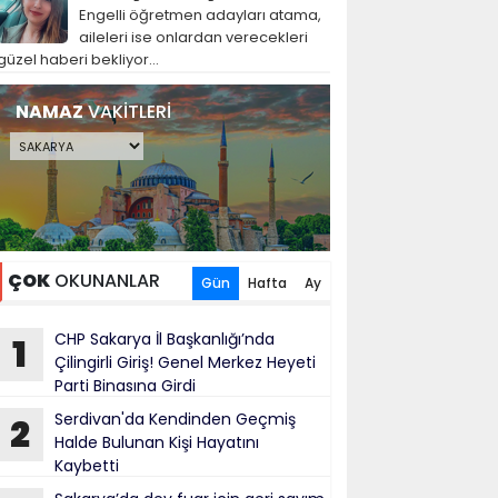
Engelli öğretmen adayları atama,
aileleri ise onlardan verecekleri
güzel haberi bekliyor...
NAMAZ
VAKİTLERİ
ÇOK
OKUNANLAR
Gün
Hafta
Ay
CHP Sakarya İl Başkanlığı’nda
1
Çilingirli Giriş! Genel Merkez Heyeti
Parti Binasına Girdi
Serdivan'da Kendinden Geçmiş
2
Halde Bulunan Kişi Hayatını
Kaybetti