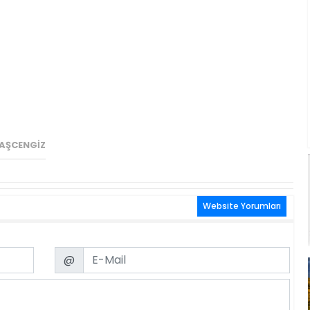
AŞCENGIZ
Website Yorumları
Email
@