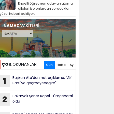
Engelli öğretmen adayları atama,
aileleri ise onlardan verecekleri
güzel haberi bekliyor...
NAMAZ
VAKİTLERİ
ÇOK
OKUNANLAR
Gün
Hafta
Ay
Başkan Ata'dan net açıklama: "AK
1
Parti'ye geçmeyeceğim"
Sakaryalı Şener Kopal Tümgeneral
2
oldu