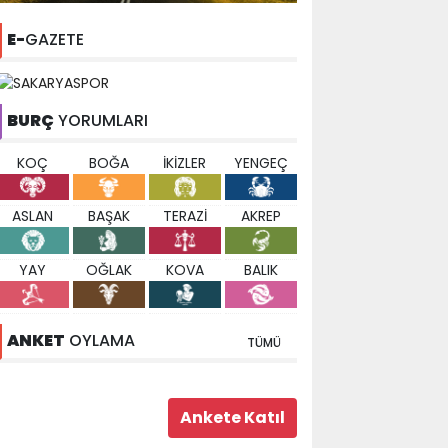
E-
GAZETE
BURÇ
YORUMLARI
KOÇ
BOĞA
İKİZLER
YENGEÇ
ASLAN
BAŞAK
TERAZİ
AKREP
YAY
OĞLAK
KOVA
BALIK
ANKET
OYLAMA
TÜMÜ