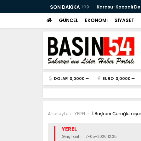
ttının Güzergâhı Ortaya Çıktı! 11 Tünel,
SON DAKİKA
Eski Sakaryasporlu
GÜNCEL
EKONOMİ
SİYASET
DOLAR
0,0000
EURO
0,0000
Anasayfa
YEREL
İl Başkanı Curoğlu nişa
YEREL
Giriş Tarihi : 17-05-2026 12:35