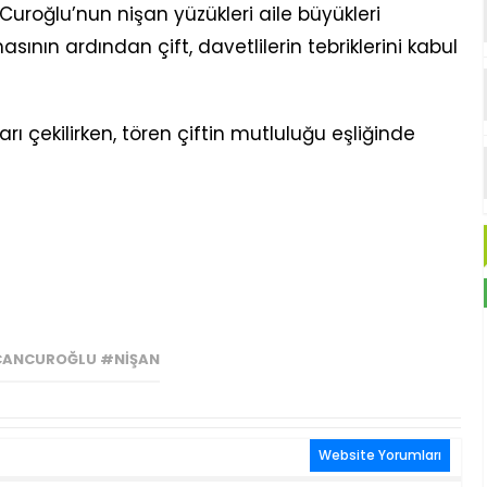
roğlu’nun nişan yüzükleri aile büyükleri
asının ardından çift, davetlilerin tebriklerini kabul
ı çekilirken, tören çiftin mutluluğu eşliğinde
ANCUROĞLU #NIŞAN
Website Yorumları