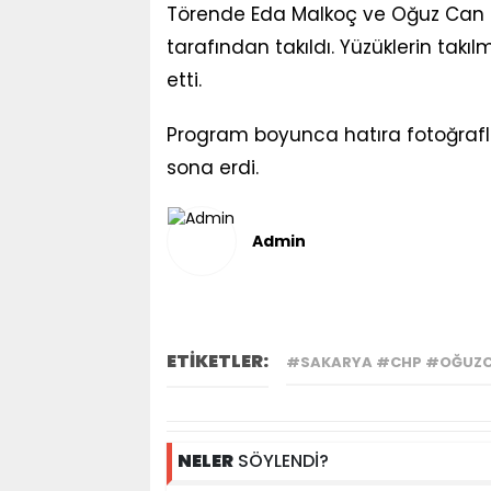
Törende Eda Malkoç ve Oğuz Can Cu
tarafından takıldı. Yüzüklerin takılm
etti.
Program boyunca hatıra fotoğraflar
sona erdi.
Admin
ETİKETLER:
#SAKARYA #CHP #OĞUZC
NELER
SÖYLENDİ?