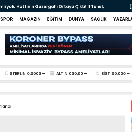
 İsim, Real Madrid'in Transfer Krizinde Gündemde
Tarihi Dönü
Tamamlan
SPOR
MAGAZİN
EĞİTİM
DÜNYA
SAĞLIK
YAZARL
STERLIN
0,0000
ALTIN
000,00
BİST
00.000
nlandı