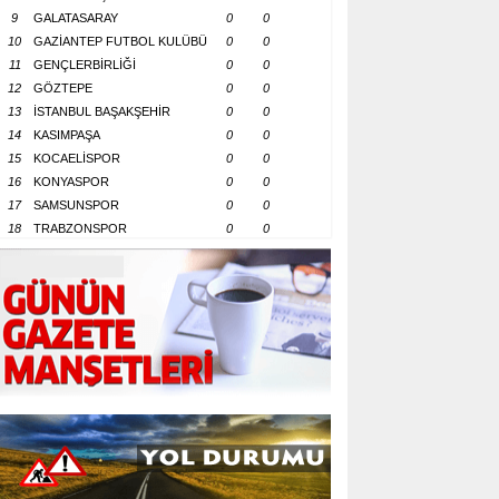
9
GALATASARAY
0
0
10
GAZİANTEP FUTBOL KULÜBÜ
0
0
11
GENÇLERBİRLİĞİ
0
0
12
GÖZTEPE
0
0
13
İSTANBUL BAŞAKŞEHİR
0
0
14
KASIMPAŞA
0
0
15
KOCAELİSPOR
0
0
16
KONYASPOR
0
0
17
SAMSUNSPOR
0
0
18
TRABZONSPOR
0
0