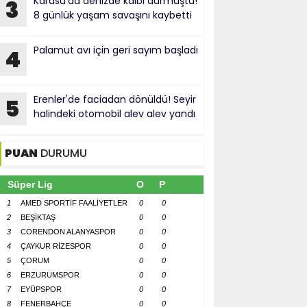
Karasu'da denizde kalbi durmuştu!
3
8 günlük yaşam savaşını kaybetti
Palamut avı için geri sayım başladı
4
Erenler'de faciadan dönüldü! Seyir
5
halindeki otomobil alev alev yandı
PUAN
DURUMU
Süper Lig
O
P
1
AMED SPORTİF FAALİYETLER
0
0
2
BEŞİKTAŞ
0
0
3
CORENDON ALANYASPOR
0
0
4
ÇAYKUR RİZESPOR
0
0
5
ÇORUM
0
0
6
ERZURUMSPOR
0
0
7
EYÜPSPOR
0
0
8
FENERBAHÇE
0
0