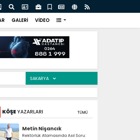
şümde Kritik Eşik: Tığcılar'da Tahliyeler 17 Ağustos'ta
Zir
acak
AR
GALERİ
VİDEO
KÖŞE
YAZARLARI
TÜMÜ
Metin Nişancık
Rektörlük Atamasında Asıl Soru: