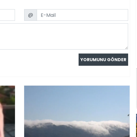
Email
@