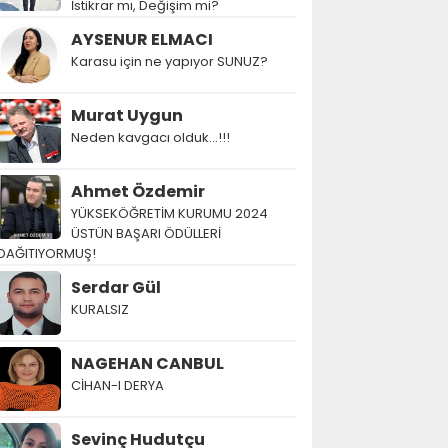
İstikrar mı, Değişim mi?
AYSENUR ELMACI
Karasu için ne yapıyor SUNUZ?
Murat Uygun
Neden kavgacı olduk…!!!
Ahmet Özdemir
YÜKSEKÖĞRETİM KURUMU 2024
ÜSTÜN BAŞARI ÖDÜLLERİ
DAĞITIYORMUŞ!
Serdar Gül
KURALSIZ
NAGEHAN CANBUL
CİHAN-I DERYA
Sevinç Hudutçu