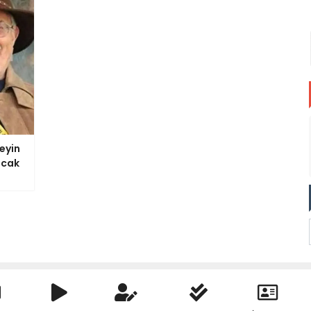
eyin
acak