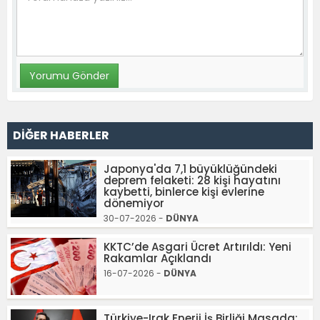
DİĞER HABERLER
Japonya'da 7,1 büyüklüğündeki
deprem felaketi: 28 kişi hayatını
kaybetti, binlerce kişi evlerine
dönemiyor
30-07-2026 -
DÜNYA
KKTC’de Asgari Ücret Artırıldı: Yeni
Rakamlar Açıklandı
16-07-2026 -
DÜNYA
Türkiye-Irak Enerji İş Birliği Masada: