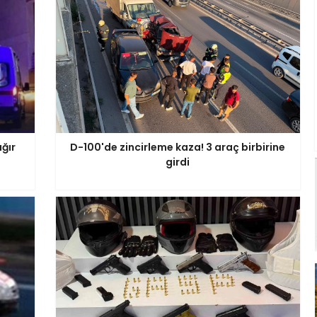
ğır
D-100'de zincirleme kaza! 3 araç birbirine
girdi