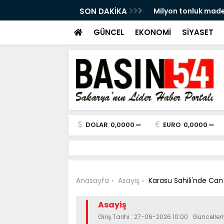
ine ‘olumsuz’ görüş
SON DAKİKA
500 metrelik kaçak 
GÜNCEL
EKONOMİ
SİYASET
DOLAR
0,0000
EURO
0,0000
Anasayfa
Asayiş
Karasu Sahili'nde Can
Asayiş
Giriş Tarihi : 27-06-2026 10:00 Güncelle