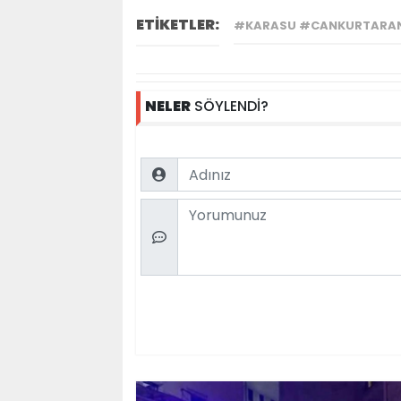
ETİKETLER:
#KARASU #CANKURTARAN 
NELER
SÖYLENDİ?
Name
Comment