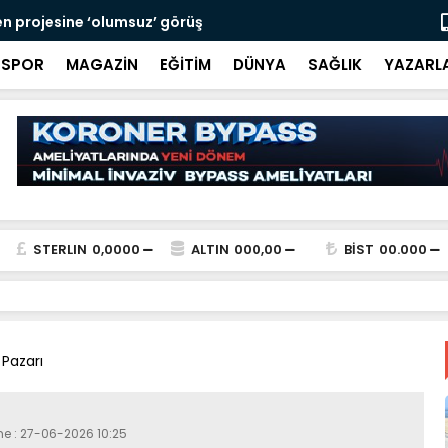
ağ ele geçirildi
Manolya Sok
SPOR
MAGAZİN
EĞİTİM
DÜNYA
SAĞLIK
YAZARL
STERLIN
0,0000
ALTIN
000,00
BİST
00.000
 Pazarı
me : 27-06-2026 10:25