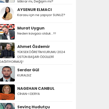
İstikrar mı, Değişim mi?
AYSENUR ELMACI
Karasu için ne yapıyor SUNUZ?
Murat Uygun
Neden kavgacı olduk…!!!
Ahmet Özdemir
YÜKSEKÖĞRETİM KURUMU 2024
ÜSTÜN BAŞARI ÖDÜLLERİ
DAĞITIYORMUŞ!
Serdar Gül
KURALSIZ
NAGEHAN CANBUL
CİHAN-I DERYA
Sevinç Hudutçu