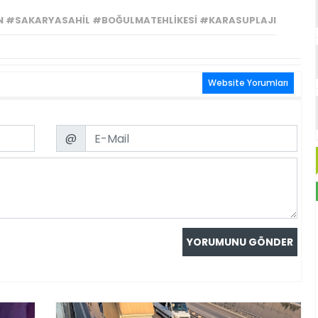
#SAKARYASAHIL #BOĞULMATEHLIKESI #KARASUPLAJI
Website Yorumları
Email
@