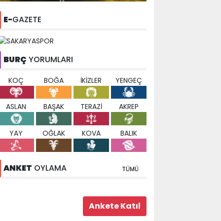
E-
GAZETE
BURÇ
YORUMLARI
KOÇ
BOĞA
İKİZLER
YENGEÇ
ASLAN
BAŞAK
TERAZİ
AKREP
YAY
OĞLAK
KOVA
BALIK
ANKET
OYLAMA
TÜMÜ