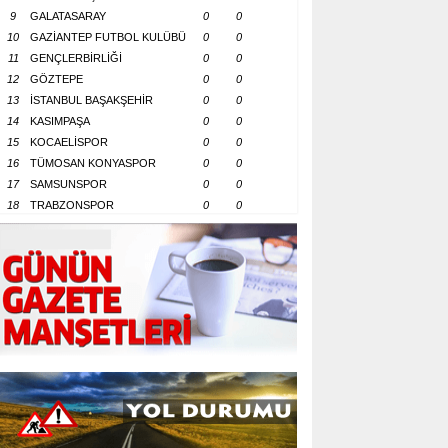
9
GALATASARAY
0
0
10
GAZİANTEP FUTBOL KULÜBÜ
0
0
11
GENÇLERBİRLİĞİ
0
0
12
GÖZTEPE
0
0
13
İSTANBUL BAŞAKŞEHİR
0
0
14
KASIMPAŞA
0
0
15
KOCAELİSPOR
0
0
16
TÜMOSAN KONYASPOR
0
0
17
SAMSUNSPOR
0
0
18
TRABZONSPOR
0
0