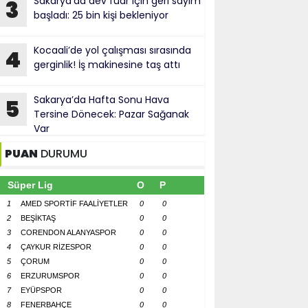
Sakarya’da dev fuar için geri sayım
3
başladı: 25 bin kişi bekleniyor
Kocaali’de yol çalışması sırasında
4
gerginlik! İş makinesine taş attı
Sakarya’da Hafta Sonu Hava
5
Tersine Dönecek: Pazar Sağanak
Var
PUAN
DURUMU
Süper Lig
O
P
1
AMED SPORTİF FAALİYETLER
0
0
2
BEŞİKTAŞ
0
0
3
CORENDON ALANYASPOR
0
0
4
ÇAYKUR RİZESPOR
0
0
5
ÇORUM
0
0
6
ERZURUMSPOR
0
0
7
EYÜPSPOR
0
0
8
FENERBAHÇE
0
0