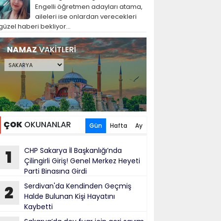
Engelli öğretmen adayları atama,
aileleri ise onlardan verecekleri
güzel haberi bekliyor...
NAMAZ
VAKİTLERİ
ÇOK
OKUNANLAR
Gün
Hafta
Ay
CHP Sakarya İl Başkanlığı’nda
1
Çilingirli Giriş! Genel Merkez Heyeti
Parti Binasına Girdi
Serdivan'da Kendinden Geçmiş
2
Halde Bulunan Kişi Hayatını
Kaybetti