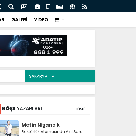
ak’ta 17 Ağustos’un izleri: Eski yapılar dikkat çekiyor
Baş
Der
AR
GALERİ
VİDEO
KÖŞE
YAZARLARI
TÜMÜ
Metin Nişancık
Rektörlük Atamasında Asıl Soru: