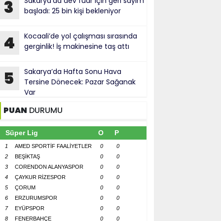
Sakarya’da dev fuar için geri sayım
3
başladı: 25 bin kişi bekleniyor
Kocaali’de yol çalışması sırasında
4
gerginlik! İş makinesine taş attı
Sakarya’da Hafta Sonu Hava
5
Tersine Dönecek: Pazar Sağanak
Var
PUAN
DURUMU
Süper Lig
O
P
1
AMED SPORTİF FAALİYETLER
0
0
2
BEŞİKTAŞ
0
0
3
CORENDON ALANYASPOR
0
0
4
ÇAYKUR RİZESPOR
0
0
5
ÇORUM
0
0
6
ERZURUMSPOR
0
0
7
EYÜPSPOR
0
0
8
FENERBAHÇE
0
0