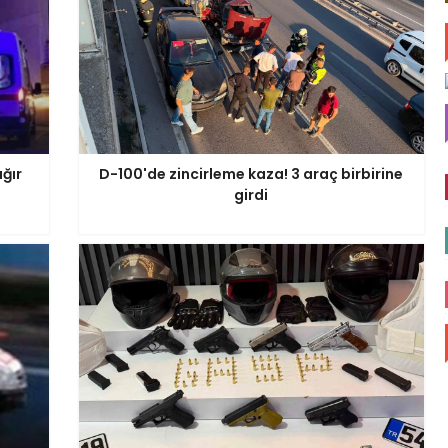
ğır
D-100'de zincirleme kaza! 3 araç birbirine
girdi