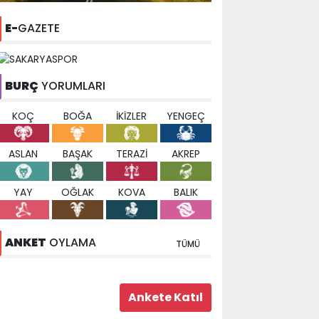
E-
GAZETE
BURÇ
YORUMLARI
KOÇ
BOĞA
İKİZLER
YENGEÇ
ASLAN
BAŞAK
TERAZİ
AKREP
YAY
OĞLAK
KOVA
BALIK
ANKET
OYLAMA
TÜMÜ