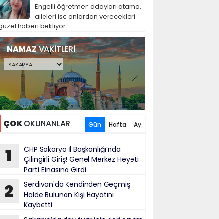
Engelli öğretmen adayları atama,
aileleri ise onlardan verecekleri
güzel haberi bekliyor...
NAMAZ
VAKİTLERİ
ÇOK
OKUNANLAR
Gün
Hafta
Ay
CHP Sakarya İl Başkanlığı’nda
1
Çilingirli Giriş! Genel Merkez Heyeti
Parti Binasına Girdi
Serdivan'da Kendinden Geçmiş
2
Halde Bulunan Kişi Hayatını
Kaybetti