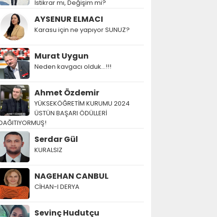
İstikrar mı, Değişim mi?
AYSENUR ELMACI
Karasu için ne yapıyor SUNUZ?
Murat Uygun
Neden kavgacı olduk…!!!
Ahmet Özdemir
YÜKSEKÖĞRETİM KURUMU 2024
ÜSTÜN BAŞARI ÖDÜLLERİ
DAĞITIYORMUŞ!
Serdar Gül
KURALSIZ
NAGEHAN CANBUL
CİHAN-I DERYA
Sevinç Hudutçu