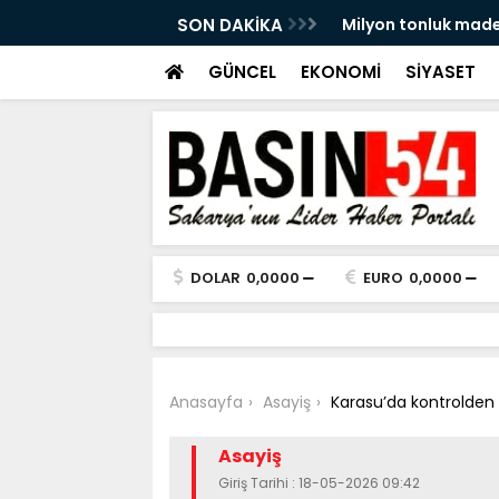
ine ‘olumsuz’ görüş
SON DAKİKA
500 metrelik kaçak 
GÜNCEL
EKONOMİ
SİYASET
DOLAR
0,0000
EURO
0,0000
Anasayfa
Asayiş
Karasu’da kontrolden 
Asayiş
Giriş Tarihi : 18-05-2026 09:42