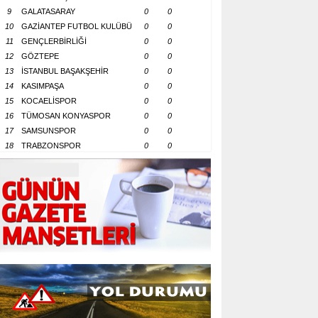
9
GALATASARAY
0
0
10
GAZİANTEP FUTBOL KULÜBÜ
0
0
11
GENÇLERBİRLİĞİ
0
0
12
GÖZTEPE
0
0
13
İSTANBUL BAŞAKŞEHİR
0
0
14
KASIMPAŞA
0
0
15
KOCAELİSPOR
0
0
16
TÜMOSAN KONYASPOR
0
0
17
SAMSUNSPOR
0
0
18
TRABZONSPOR
0
0