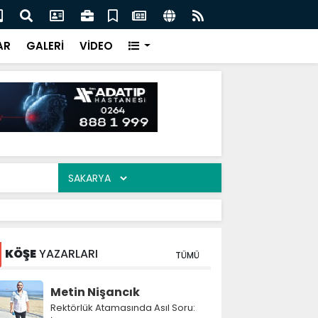
ak’ta 17 Ağustos’un izleri: Eski yapılar dikkat çekiyor
Baş
Der
AR
GALERİ
VİDEO
KÖŞE
YAZARLARI
TÜMÜ
Metin Nişancık
Rektörlük Atamasında Asıl Soru: