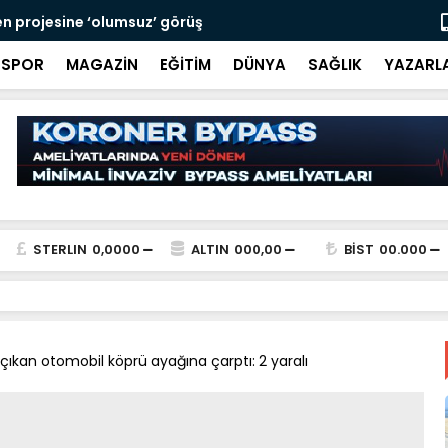
ağ ele geçirildi
Manolya Sok
SPOR
MAGAZİN
EĞİTİM
DÜNYA
SAĞLIK
YAZARL
STERLIN
0,0000
ALTIN
000,00
BİST
00.000
çıkan otomobil köprü ayağına çarptı: 2 yaralı