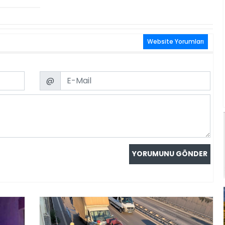
Website Yorumları
Email
@