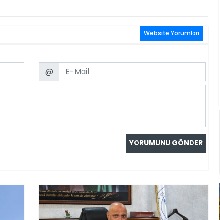
Website Yorumları
Email
@