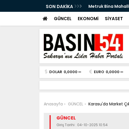
an Ettirdi: Doğal Gaz Sızıntısı Paniğe Neden
SON DAKİKA
Sakaryalı Dr. Yunu
başladı
GÜNCEL
EKONOMİ
SİYASET
DOLAR
0,0000
EURO
0,0000
Anasayfa
GÜNCEL
Karasu'da Market Çık
GÜNCEL
Giriş Tarihi : 04-10-2025 10:54