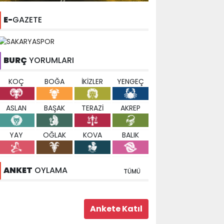
E-
GAZETE
BURÇ
YORUMLARI
KOÇ
BOĞA
İKİZLER
YENGEÇ
ASLAN
BAŞAK
TERAZİ
AKREP
YAY
OĞLAK
KOVA
BALIK
ANKET
OYLAMA
TÜMÜ