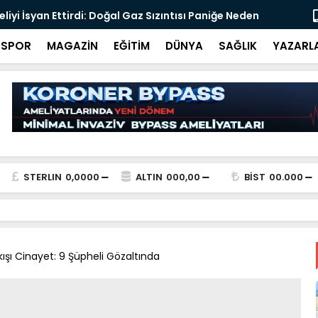
s Acar, Bandırma İlçe Müftüsü olarak göreve
Merkez Bank
SPOR
MAGAZİN
EĞİTİM
DÜNYA
SAĞLIK
YAZARL
STERLIN
0,0000
ALTIN
000,00
BİST
00.000
ışı Cinayet: 9 Şüpheli Gözaltında