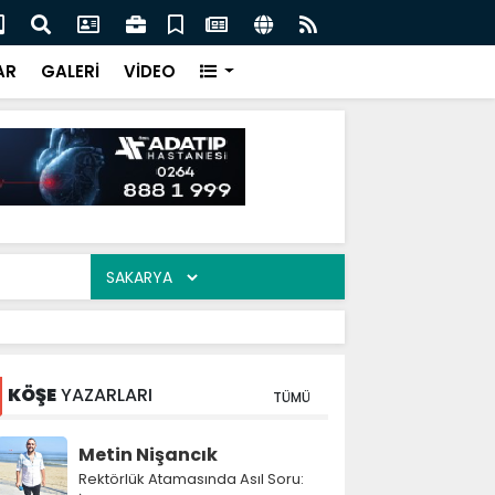
ası'nın toplam rezervleri 164,4 milyar dolara yükseldi
Ser
akş
AR
GALERİ
VİDEO
KÖŞE
YAZARLARI
TÜMÜ
Metin Nişancık
Rektörlük Atamasında Asıl Soru: