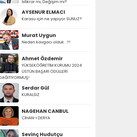
İstikrar mı, Değişim mi?
AYSENUR ELMACI
Karasu için ne yapıyor SUNUZ?
Murat Uygun
Neden kavgacı olduk…!!!
Ahmet Özdemir
YÜKSEKÖĞRETİM KURUMU 2024
ÜSTÜN BAŞARI ÖDÜLLERİ
DAĞITIYORMUŞ!
Serdar Gül
KURALSIZ
NAGEHAN CANBUL
CİHAN-I DERYA
Sevinç Hudutçu