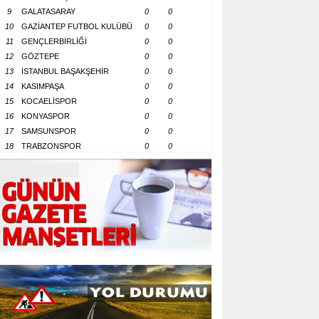
9
GALATASARAY
0
0
10
GAZİANTEP FUTBOL KULÜBÜ
0
0
11
GENÇLERBİRLİĞİ
0
0
12
GÖZTEPE
0
0
13
İSTANBUL BAŞAKŞEHİR
0
0
14
KASIMPAŞA
0
0
15
KOCAELİSPOR
0
0
16
KONYASPOR
0
0
17
SAMSUNSPOR
0
0
18
TRABZONSPOR
0
0