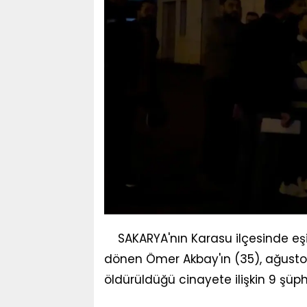
SAKARYA'nın Karasu ilçesinde eşi
dönen Ömer Akbay'ın (35), ağust
öldürüldüğü cinayete ilişkin 9 şüphe