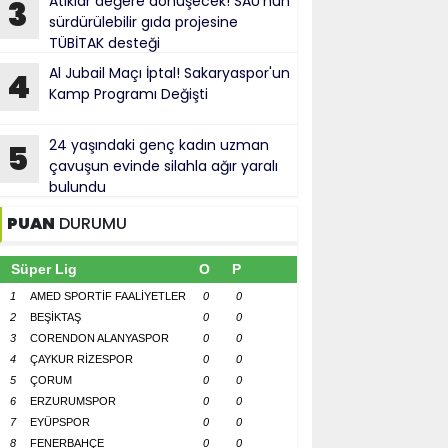
Atıklar değere dönüşecek! SAÜ'nün
3
sürdürülebilir gıda projesine
TÜBİTAK desteği
Al Jubail Maçı İptal! Sakaryaspor'un
4
Kamp Programı Değişti
24 yaşındaki genç kadın uzman
5
çavuşun evinde silahla ağır yaralı
bulundu
PUAN
DURUMU
Süper Lig
O
P
1
AMED SPORTİF FAALİYETLER
0
0
2
BEŞİKTAŞ
0
0
3
CORENDON ALANYASPOR
0
0
4
ÇAYKUR RİZESPOR
0
0
5
ÇORUM
0
0
6
ERZURUMSPOR
0
0
7
EYÜPSPOR
0
0
8
FENERBAHÇE
0
0