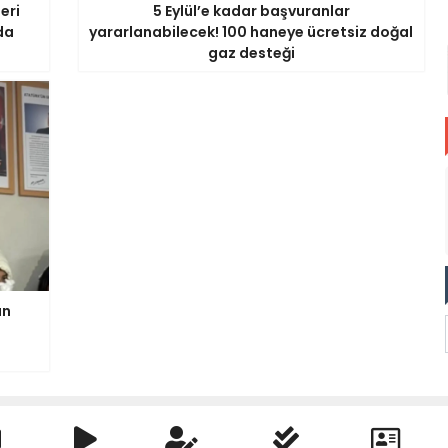
eri
5 Eylül’e kadar başvuranlar
da
yararlanabilecek! 100 haneye ücretsiz doğal
gaz desteği
an