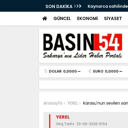
a Tersine Dönecek: Pazar Sağanak Var
SON DAKİKA
Kaynarca sahilinde
GÜNCEL
EKONOMİ
SİYASET
DOLAR
0,0000
EURO
0,0000
Anasayfa
YEREL
Karasu'nun sevilen san
YEREL
Giriş Tarihi : 23-06-2026 13:54