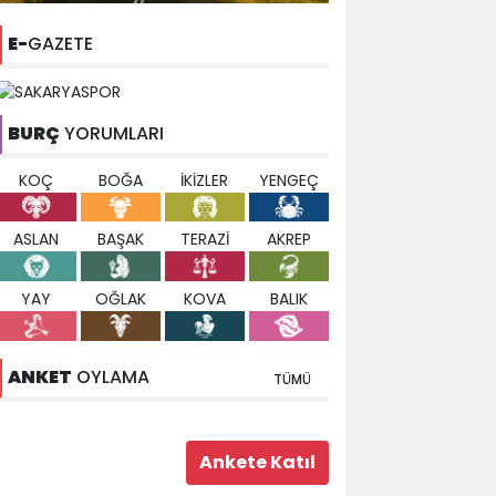
E-
GAZETE
BURÇ
YORUMLARI
KOÇ
BOĞA
İKİZLER
YENGEÇ
ASLAN
BAŞAK
TERAZİ
AKREP
YAY
OĞLAK
KOVA
BALIK
ANKET
OYLAMA
TÜMÜ