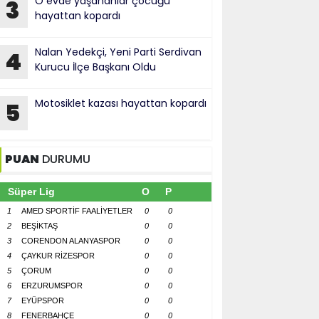
O evde yaşananlar çocuğu
3
hayattan kopardı
Nalan Yedekçi, Yeni Parti Serdivan
4
Kurucu İlçe Başkanı Oldu
Motosiklet kazası hayattan kopardı
5
PUAN
DURUMU
Süper Lig
O
P
1
AMED SPORTİF FAALİYETLER
0
0
2
BEŞİKTAŞ
0
0
3
CORENDON ALANYASPOR
0
0
4
ÇAYKUR RİZESPOR
0
0
5
ÇORUM
0
0
6
ERZURUMSPOR
0
0
7
EYÜPSPOR
0
0
8
FENERBAHÇE
0
0