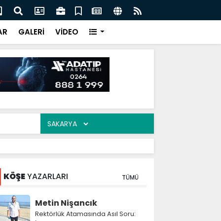
 Nevzat Ercan buluştu
Mah
AR
GALERİ
VİDEO
KÖŞE
YAZARLARI
TÜMÜ
Metin Nişancık
Rektörlük Atamasında Asıl Soru: