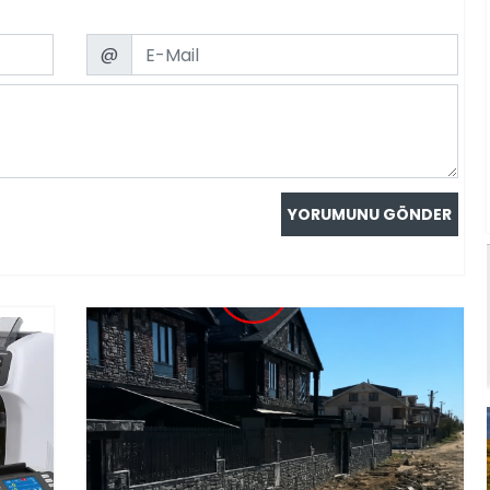
Email
@