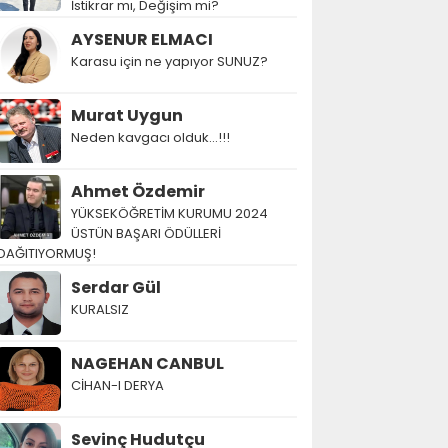
İstikrar mı, Değişim mi?
AYSENUR ELMACI
Karasu için ne yapıyor SUNUZ?
Murat Uygun
Neden kavgacı olduk…!!!
Ahmet Özdemir
YÜKSEKÖĞRETİM KURUMU 2024
ÜSTÜN BAŞARI ÖDÜLLERİ
DAĞITIYORMUŞ!
Serdar Gül
KURALSIZ
NAGEHAN CANBUL
CİHAN-I DERYA
Sevinç Hudutçu