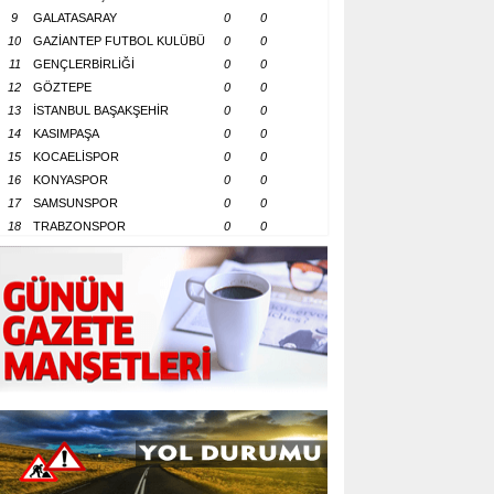
9
GALATASARAY
0
0
10
GAZİANTEP FUTBOL KULÜBÜ
0
0
11
GENÇLERBİRLİĞİ
0
0
12
GÖZTEPE
0
0
13
İSTANBUL BAŞAKŞEHİR
0
0
14
KASIMPAŞA
0
0
15
KOCAELİSPOR
0
0
16
KONYASPOR
0
0
17
SAMSUNSPOR
0
0
18
TRABZONSPOR
0
0