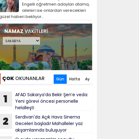
Engelli öğretmen adayları atama,
aileleri ise onlardan verecekleri
güzel haberi bekliyor...
NAMAZ
VAKİTLERİ
ÇOK
OKUNANLAR
Gün
Hafta
Ay
AFAD Sakarya’da Bekir Şen’e veda:
1
Yeni görevi öncesi personelle
helalleşti
Serdivan'da Açık Hava Sinema
2
Geceleri başladı! Mahalleler yaz
akşamlarında buluşuyor