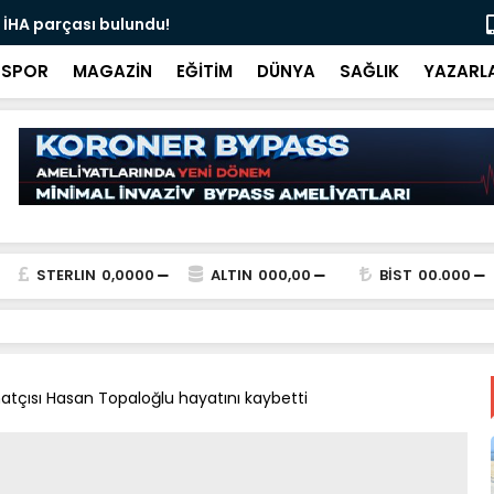
 İHA parçası bulundu!
Ali İnci ile
SPOR
MAGAZİN
EĞİTİM
DÜNYA
SAĞLIK
YAZARL
STERLIN
0,0000
ALTIN
000,00
BİST
00.000
atçısı Hasan Topaloğlu hayatını kaybetti