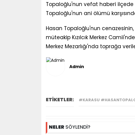
Topaloğlu'nun vefat haberi ilçede b
Topaloğlu'nun ani ölümü karşısında
Hasan Topaloğlu'nun cenazesinin
müteakip Kızılcık Merkez Camii'nde
Merkez Mezarlığı'nda toprağa verile
Admin
ETİKETLER:
#KARASU #HASANTOPALO
NELER
SÖYLENDİ?