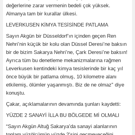
değerlerine zarar vermenin bedeli çok yüksek.
Almanya tam bir kurallar ülkesi.
LEVERKUSEN KİMYA TESİSİNDE PATLAMA
Sayın Akgün bir Düsseldorf’ın içinden geçen Ren
Nehri’nin küçük bir kolu olan Düssel Deresi’ne baksın
bir de bizim Sakarya Nehri’ne, Çark Deresi’ne baksın!
Ayrıca tüm bu denetleme mekanizmalarına rağmen
Leverkusen kentindeki kimya tesislerinde bir kaç yıl
önce büyük bir patlama olmuş, 10 kilometre alanı
etkilemiş, ölümler yaşanmıştı. Biz de ne olmaz” diye
konuştu.
Çakar, açıklamalarının devamında şunları kaydetti:
YÜZDE 2 SANAYİ İLLA BU BÖLGEDE Mİ OLMALI
“Sayın Akgün Altuğ Sakarya’da sanayi alanlarının
toplam yüzölçümün yüzde 2’sini geçmeyeceğini