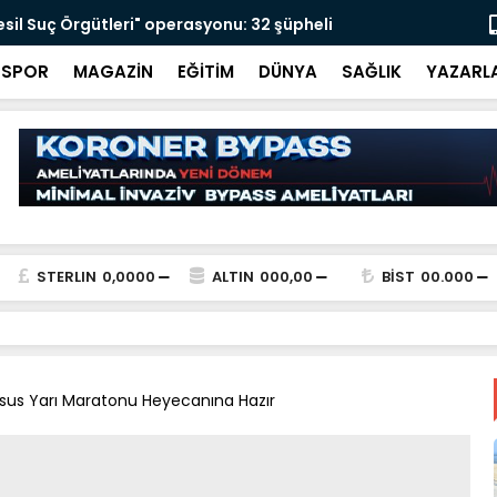
 Meclis’e gitmişti: ANAP’ın kurucu ismi Nihat
AFAD Sakary
betti
helalleşti
SPOR
MAGAZİN
EĞİTİM
DÜNYA
SAĞLIK
YAZARL
STERLIN
0,0000
ALTIN
000,00
BİST
00.000
arsus Yarı Maratonu Heyecanına Hazır