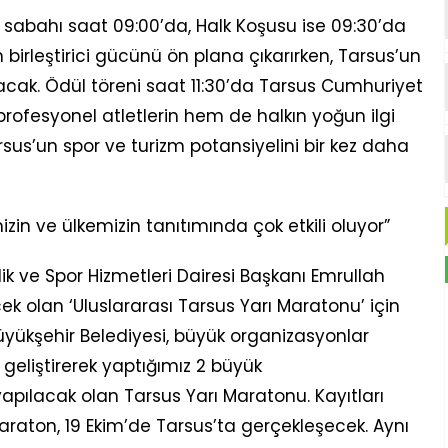
m sabahı saat 09:00’da, Halk Koşusu ise 09:30’da
birleştirici gücünü ön plana çıkarırken, Tarsus’un
acak. Ödül töreni saat 11:30’da Tarsus Cumhuriyet
fesyonel atletlerin hem de halkın yoğun ilgi
us’un spor ve turizm potansiyelini bir kez daha
izin ve ülkemizin tanıtımında çok etkili oluyor”
ik ve Spor Hizmetleri Dairesi Başkanı Emrullah
cek olan ‘Uluslararası Tarsus Yarı Maratonu’ için
üyükşehir Belediyesi, büyük organizasyonlar
eliştirerek yaptığımız 2 büyük
yapılacak olan Tarsus Yarı Maratonu. Kayıtları
raton, 19 Ekim’de Tarsus’ta gerçekleşecek. Aynı