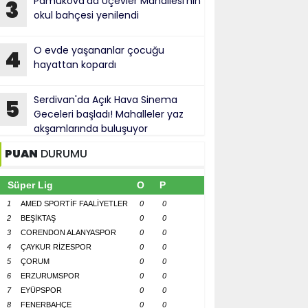
Pamukova'da Üçevler Mahallesi'nin
3
okul bahçesi yenilendi
O evde yaşananlar çocuğu
4
hayattan kopardı
Serdivan'da Açık Hava Sinema
5
Geceleri başladı! Mahalleler yaz
akşamlarında buluşuyor
PUAN
DURUMU
Süper Lig
O
P
1
AMED SPORTİF FAALİYETLER
0
0
2
BEŞİKTAŞ
0
0
3
CORENDON ALANYASPOR
0
0
4
ÇAYKUR RİZESPOR
0
0
5
ÇORUM
0
0
6
ERZURUMSPOR
0
0
7
EYÜPSPOR
0
0
8
FENERBAHÇE
0
0