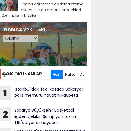
Engelli öğretmen adayları atama,
aileleri ise onlardan verecekleri
güzel haberi bekliyor...
NAMAZ
VAKİTLERİ
ÇOK
OKUNANLAR
Gün
Hafta
Ay
İstanbul'daki feci kazada Sakaryalı
1
polis memuru hayatını kaybetti
Sakarya Büyükşehir Basketbol
2
ligden çekildi! Şampiyon takım
TBL'de yer almayacak