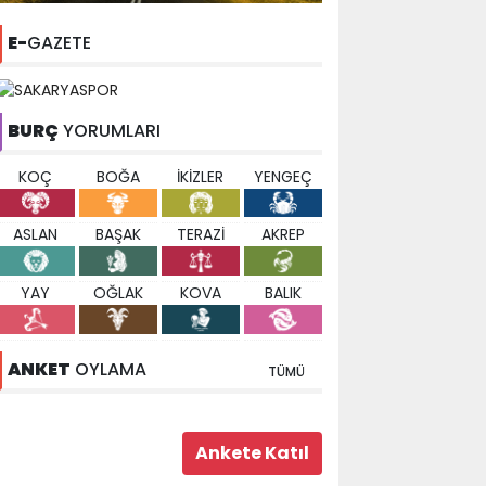
E-
GAZETE
BURÇ
YORUMLARI
KOÇ
BOĞA
İKİZLER
YENGEÇ
ASLAN
BAŞAK
TERAZİ
AKREP
YAY
OĞLAK
KOVA
BALIK
ANKET
OYLAMA
TÜMÜ