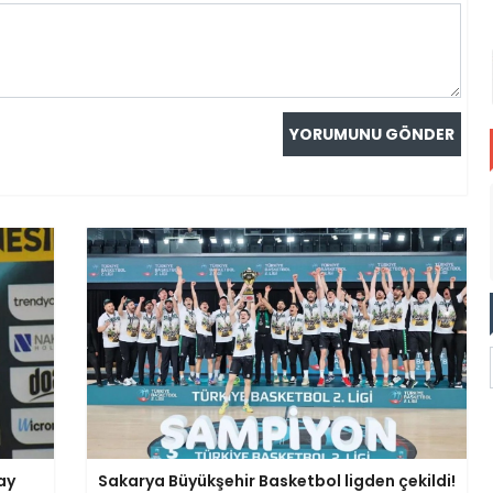
ay
Sakarya Büyükşehir Basketbol ligden çekildi!