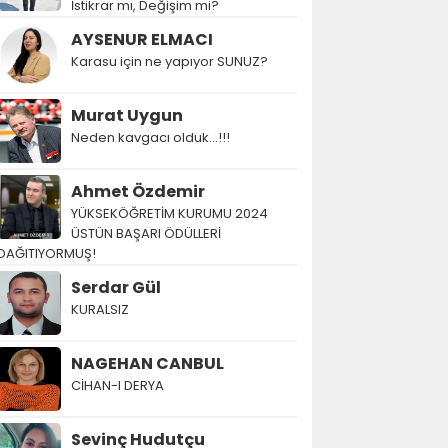
İstikrar mı, Değişim mi?
AYSENUR ELMACI
Karasu için ne yapıyor SUNUZ?
Murat Uygun
Neden kavgacı olduk…!!!
Ahmet Özdemir
YÜKSEKÖĞRETİM KURUMU 2024
ÜSTÜN BAŞARI ÖDÜLLERİ
DAĞITIYORMUŞ!
Serdar Gül
KURALSIZ
NAGEHAN CANBUL
CİHAN-I DERYA
Sevinç Hudutçu