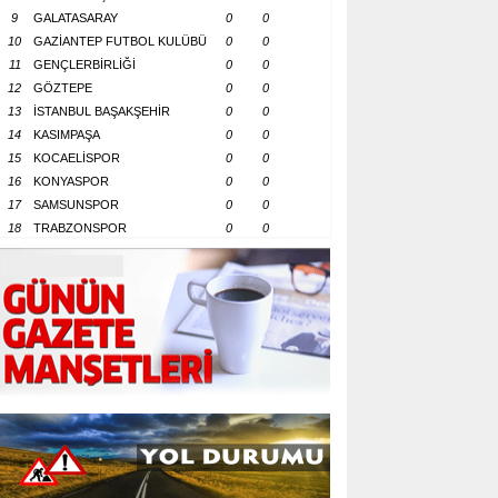
9
GALATASARAY
0
0
10
GAZİANTEP FUTBOL KULÜBÜ
0
0
11
GENÇLERBİRLİĞİ
0
0
12
GÖZTEPE
0
0
13
İSTANBUL BAŞAKŞEHİR
0
0
14
KASIMPAŞA
0
0
15
KOCAELİSPOR
0
0
16
KONYASPOR
0
0
17
SAMSUNSPOR
0
0
18
TRABZONSPOR
0
0