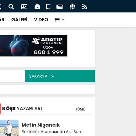
a’da Bekir Şen’e veda: Yeni görevi öncesi personelle
İki
AR
GALERİ
VİDEO
KÖŞE
YAZARLARI
TÜMÜ
Metin Nişancık
Rektörlük Atamasında Asıl Soru: