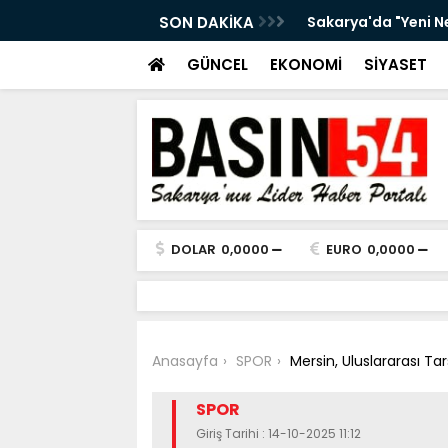
Örgütleri" operasyonu: 32 şüpheli
SON DAKİKA
1983’te Sakarya’dan
Akpak hayatını kay
GÜNCEL
EKONOMİ
SİYASET
DOLAR
0,0000
EURO
0,0000
Anasayfa
SPOR
Mersin, Uluslararası T
SPOR
Giriş Tarihi : 14-10-2025 11:12