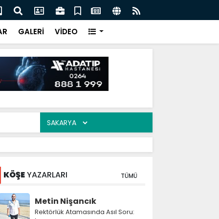
ali Demiryolu Hattının Güzergâhı Ortaya Çıktı! 11 Tünel,
Esk
lanlanıyor
AR
GALERİ
VİDEO
KÖŞE
YAZARLARI
TÜMÜ
Metin Nişancık
Rektörlük Atamasında Asıl Soru: