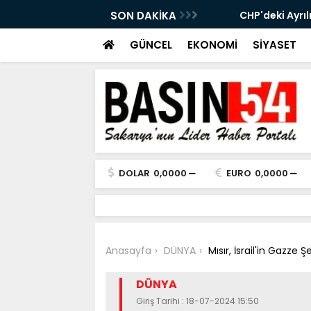
ryaspor'un Kamp Programı Değişti
SON DAKİKA
CHP'deki Ayrılık S
Şahin'in Kararı Mera
GÜNCEL
EKONOMİ
SİYASET
DOLAR
0,0000
EURO
0,0000
Anasayfa
DÜNYA
Mısır, İsrail'in Gazze 
DÜNYA
Giriş Tarihi : 18-07-2024 15:50