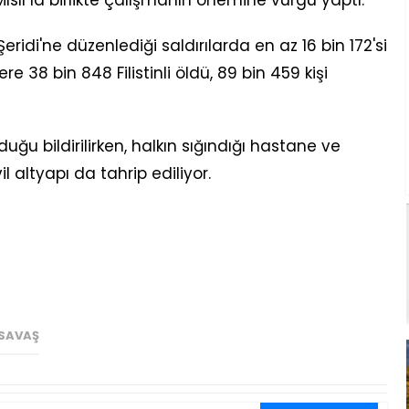
Mısır'la birlikte çalışmanın önemine vurgu yaptı.
eridi'ne düzenlediği saldırılarda en az 16 bin 172'si
e 38 bin 848 Filistinli öldü, 89 bin 459 kişi
uğu bildirilirken, halkın sığındığı hastane ve
l altyapı da tahrip ediliyor.
SAVAŞ