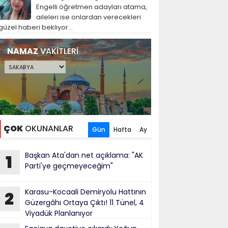
Engelli öğretmen adayları atama,
aileleri ise onlardan verecekleri
güzel haberi bekliyor...
NAMAZ
VAKİTLERİ
ÇOK
OKUNANLAR
Gün
Hafta
Ay
Başkan Ata'dan net açıklama: "AK
1
Parti'ye geçmeyeceğim"
Karasu-Kocaali Demiryolu Hattının
2
Güzergâhı Ortaya Çıktı! 11 Tünel, 4
Viyadük Planlanıyor