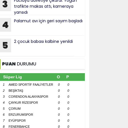
Faciaya davetiye çıkardı: Yoğun
3
trafikte makas attı, kameraya
yansıdı
Palamut avı için geri sayım başladı
4
2 çocuk babası kalbine yenildi
5
PUAN
DURUMU
Süper Lig
O
P
1
AMED SPORTİF FAALİYETLER
0
0
2
BEŞİKTAŞ
0
0
3
CORENDON ALANYASPOR
0
0
4
ÇAYKUR RİZESPOR
0
0
5
ÇORUM
0
0
6
ERZURUMSPOR
0
0
7
EYÜPSPOR
0
0
8
FENERBAHÇE
0
0