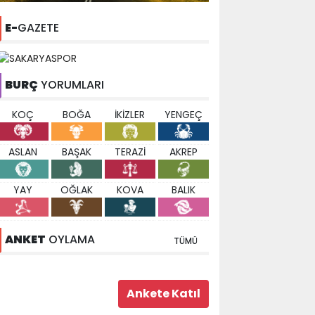
E-
GAZETE
BURÇ
YORUMLARI
KOÇ
BOĞA
İKİZLER
YENGEÇ
ASLAN
BAŞAK
TERAZİ
AKREP
YAY
OĞLAK
KOVA
BALIK
ANKET
OYLAMA
TÜMÜ