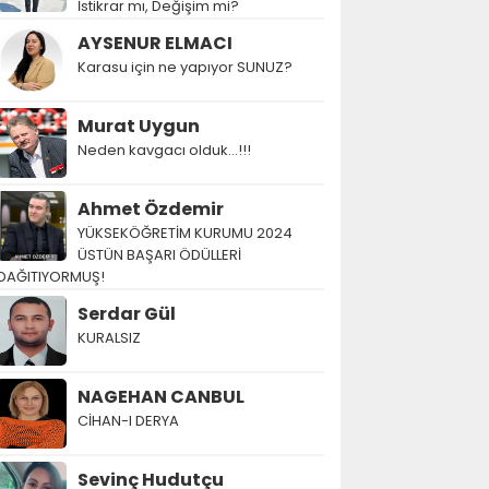
İstikrar mı, Değişim mi?
AYSENUR ELMACI
Karasu için ne yapıyor SUNUZ?
Murat Uygun
Neden kavgacı olduk…!!!
Ahmet Özdemir
YÜKSEKÖĞRETİM KURUMU 2024
ÜSTÜN BAŞARI ÖDÜLLERİ
DAĞITIYORMUŞ!
Serdar Gül
KURALSIZ
NAGEHAN CANBUL
CİHAN-I DERYA
Sevinç Hudutçu