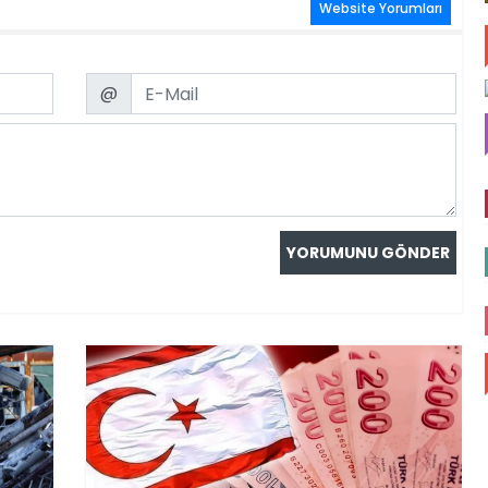
Website Yorumları
Email
@