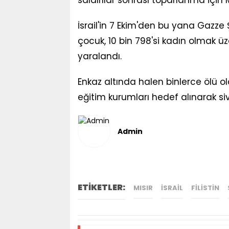
saldırılar sonrası toparlanma için 
İsrail'in 7 Ekim'den bu yana Gazze Ş
çocuk, 10 bin 798'si kadın olmak üzer
yaralandı.
Enkaz altında halen binlerce ölü old
eğitim kurumları hedef alınarak sivi
Admin
ETİKETLER:
MISIR
ISRAIL
FILISTIN