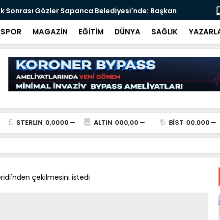
onrası Gözler Sapanca Belediyesi'nde: Başkan
Karasu-Koca
k Ediliyor
4 Viyadük P
SPOR
MAGAZİN
EĞİTİM
DÜNYA
SAĞLIK
YAZARL
STERLIN
0,0000
ALTIN
000,00
BİST
00.000
Şeridi'nden çekilmesini istedi