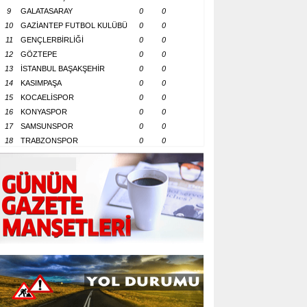
9
GALATASARAY
0
0
10
GAZİANTEP FUTBOL KULÜBÜ
0
0
11
GENÇLERBİRLİĞİ
0
0
12
GÖZTEPE
0
0
13
İSTANBUL BAŞAKŞEHİR
0
0
14
KASIMPAŞA
0
0
15
KOCAELİSPOR
0
0
16
KONYASPOR
0
0
17
SAMSUNSPOR
0
0
18
TRABZONSPOR
0
0