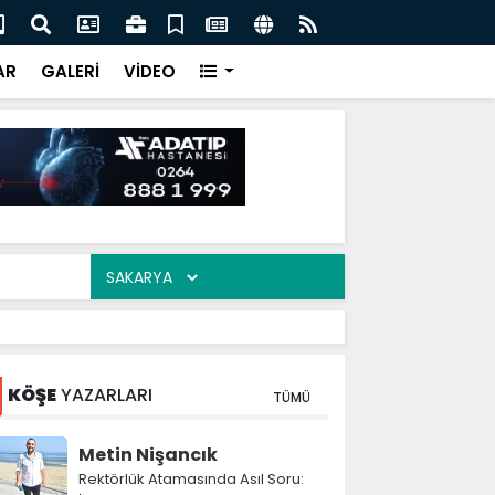
 Nevzat Ercan buluştu
Mah
AR
GALERİ
VİDEO
KÖŞE
YAZARLARI
TÜMÜ
Metin Nişancık
Rektörlük Atamasında Asıl Soru: