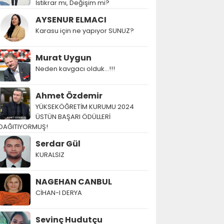
İstikrar mı, Değişim mi?
AYSENUR ELMACI
Karasu için ne yapıyor SUNUZ?
Murat Uygun
Neden kavgacı olduk…!!!
Ahmet Özdemir
YÜKSEKÖĞRETİM KURUMU 2024
ÜSTÜN BAŞARI ÖDÜLLERİ
DAĞITIYORMUŞ!
Serdar Gül
KURALSIZ
NAGEHAN CANBUL
CİHAN-I DERYA
Sevinç Hudutçu