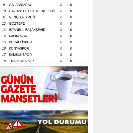
9
GALATASARAY
0
0
10
GAZİANTEP FUTBOL KULÜBÜ
0
0
11
GENÇLERBİRLİĞİ
0
0
12
GÖZTEPE
0
0
13
İSTANBUL BAŞAKŞEHİR
0
0
14
KASIMPAŞA
0
0
15
KOCAELİSPOR
0
0
16
KONYASPOR
0
0
17
SAMSUNSPOR
0
0
18
TRABZONSPOR
0
0