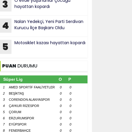
O evde yaşananlar çocuğu
3
hayattan kopardı
Nalan Yedekçi, Yeni Parti Serdivan
4
Kurucu İlçe Başkanı Oldu
Motosiklet kazası hayattan kopardı
5
PUAN
DURUMU
Süper Lig
O
P
1
AMED SPORTİF FAALİYETLER
0
0
2
BEŞİKTAŞ
0
0
3
CORENDON ALANYASPOR
0
0
4
ÇAYKUR RİZESPOR
0
0
5
ÇORUM
0
0
6
ERZURUMSPOR
0
0
7
EYÜPSPOR
0
0
8
FENERBAHÇE
0
0