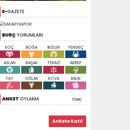
E-
GAZETE
BURÇ
YORUMLARI
KOÇ
BOĞA
İKİZLER
YENGEÇ
ASLAN
BAŞAK
TERAZİ
AKREP
YAY
OĞLAK
KOVA
BALIK
ANKET
OYLAMA
TÜMÜ