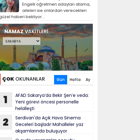
Engelli öğretmen adayları atama,
aileleri ise onlardan verecekleri
güzel haberi bekliyor...
NAMAZ
VAKİTLERİ
ÇOK
OKUNANLAR
Gün
Hafta
Ay
AFAD Sakarya’da Bekir Şen’e veda:
1
Yeni görevi öncesi personelle
helalleşti
Serdivan'da Açık Hava Sinema
2
Geceleri başladı! Mahalleler yaz
akşamlarında buluşuyor