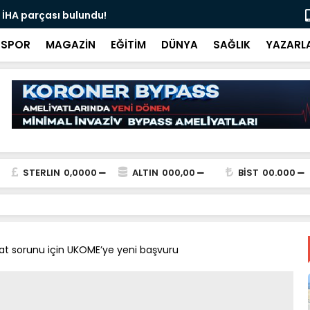
 İHA parçası bulundu!
Ali İnci ile
SPOR
MAGAZİN
EĞİTİM
DÜNYA
SAĞLIK
YAZARL
STERLIN
0,0000
ALTIN
000,00
BİST
00.000
sat sorunu için UKOME’ye yeni başvuru