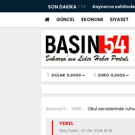
a Tersine Dönecek: Pazar Sağanak Var
SON DAKİKA
Kaynarca sahilinde
GÜNCEL
EKONOMİ
SİYASET
DOLAR
0,0000
EURO
0,0000
Anasayfa
YEREL
Okul servislerinde ruh
YEREL
Giriş Tarihi : 27-06-2026 14:19