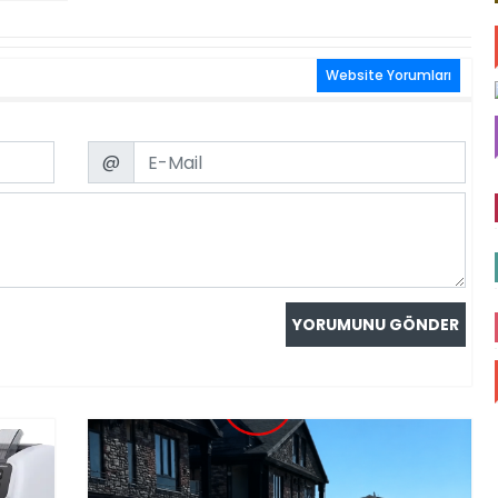
Website Yorumları
Email
@