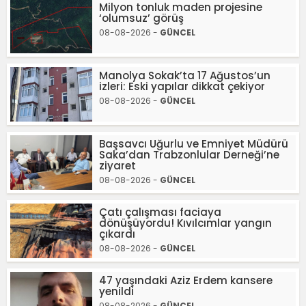
Milyon tonluk maden projesine
‘olumsuz’ görüş
08-08-2026 -
GÜNCEL
Manolya Sokak’ta 17 Ağustos’un
izleri: Eski yapılar dikkat çekiyor
08-08-2026 -
GÜNCEL
Başsavcı Uğurlu ve Emniyet Müdürü
Saka’dan Trabzonlular Derneği’ne
ziyaret
08-08-2026 -
GÜNCEL
Çatı çalışması faciaya
dönüşüyordu! Kıvılcımlar yangın
çıkardı
08-08-2026 -
GÜNCEL
47 yaşındaki Aziz Erdem kansere
yenildi
08-08-2026 -
GÜNCEL