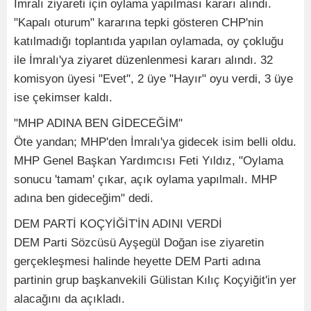
İmralı ziyareti için oylama yapılması kararı alındı.
"Kapalı oturum" kararına tepki gösteren CHP'nin
katılmadığı toplantıda yapılan oylamada, oy çokluğu
ile İmralı'ya ziyaret düzenlenmesi kararı alındı. 32
komisyon üyesi "Evet", 2 üye "Hayır" oyu verdi, 3 üye
ise çekimser kaldı.
"MHP ADINA BEN GİDECEĞİM"
Öte yandan; MHP'den İmralı'ya gidecek isim belli oldu.
MHP Genel Başkan Yardımcısı Feti Yıldız, "Oylama
sonucu 'tamam' çıkar, açık oylama yapılmalı. MHP
adına ben gideceğim" dedi.
DEM PARTİ KOÇYİĞİT'İN ADINI VERDİ
DEM Parti Sözcüsü Ayşegül Doğan ise ziyaretin
gerçekleşmesi halinde heyette DEM Parti adına
partinin grup başkanvekili Gülistan Kılıç Koçyiğit'in yer
alacağını da açıkladı.