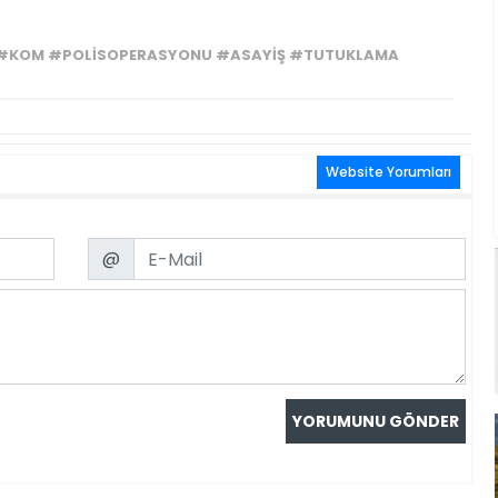
KOM #POLISOPERASYONU #ASAYIŞ #TUTUKLAMA
Website Yorumları
Email
@