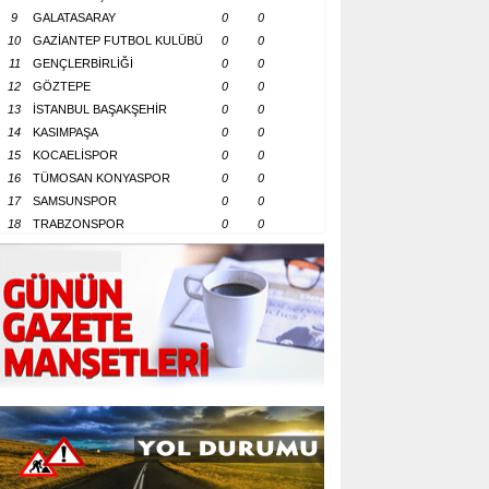
9
GALATASARAY
0
0
10
GAZİANTEP FUTBOL KULÜBÜ
0
0
11
GENÇLERBİRLİĞİ
0
0
12
GÖZTEPE
0
0
13
İSTANBUL BAŞAKŞEHİR
0
0
14
KASIMPAŞA
0
0
15
KOCAELİSPOR
0
0
16
TÜMOSAN KONYASPOR
0
0
17
SAMSUNSPOR
0
0
18
TRABZONSPOR
0
0