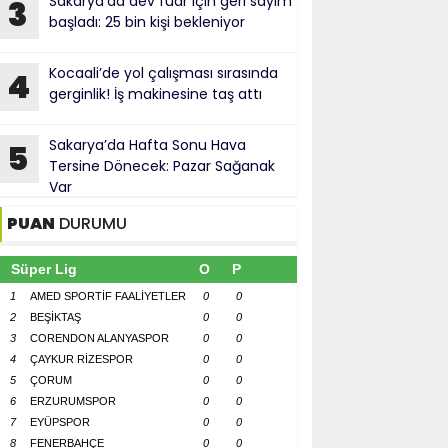
Sakarya’da dev fuar için geri sayım
3
başladı: 25 bin kişi bekleniyor
Kocaali’de yol çalışması sırasında
4
gerginlik! İş makinesine taş attı
Sakarya’da Hafta Sonu Hava
5
Tersine Dönecek: Pazar Sağanak
Var
PUAN
DURUMU
Süper Lig
O
P
1
AMED SPORTİF FAALİYETLER
0
0
2
BEŞİKTAŞ
0
0
3
CORENDON ALANYASPOR
0
0
4
ÇAYKUR RİZESPOR
0
0
5
ÇORUM
0
0
6
ERZURUMSPOR
0
0
7
EYÜPSPOR
0
0
8
FENERBAHÇE
0
0