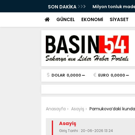
ine ‘olumsuz’ görüş
SON DAKİKA
500 metrelik kaçak 
GÜNCEL
EKONOMİ
SİYASET
DOLAR
0,0000
EURO
0,0000
Anasayfa
Asayiş
Pamukova’daki kundak
Asayiş
Giriş Tarihi : 20-06-2026 13:24