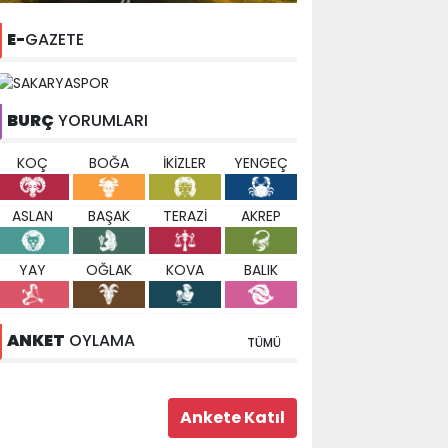
E-
GAZETE
BURÇ
YORUMLARI
KOÇ
BOĞA
İKİZLER
YENGEÇ
ASLAN
BAŞAK
TERAZİ
AKREP
YAY
OĞLAK
KOVA
BALIK
ANKET
OYLAMA
TÜMÜ