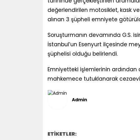
tarihinde gerçekleştirilen aramal
değerlendirilen motosiklet, kask v
alınan 3 şüpheli emniyete götürül
Soruşturmanın devamında G.S. isiml
İstanbul’un Esenyurt ilçesinde m
şüphelisi olduğu belirlendi.
Emniyetteki işlemlerinin ardından ad
mahkemece tutuklanarak cezaevin
Admin
ETİKETLER: