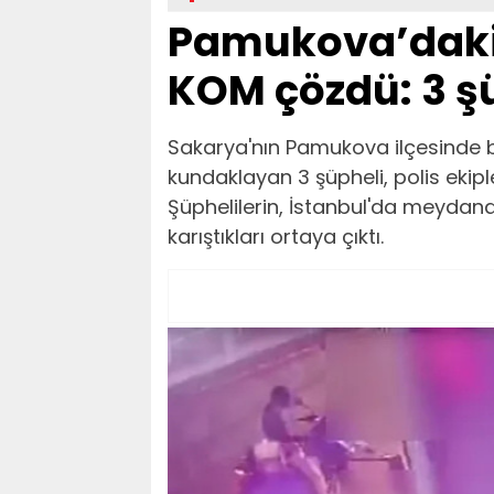
Pamukova’daki
KOM çözdü: 3 şü
Sakarya'nın Pamukova ilçesinde bi
kundaklayan 3 şüpheli, polis ekip
Şüphelilerin, İstanbul'da meydan
karıştıkları ortaya çıktı.