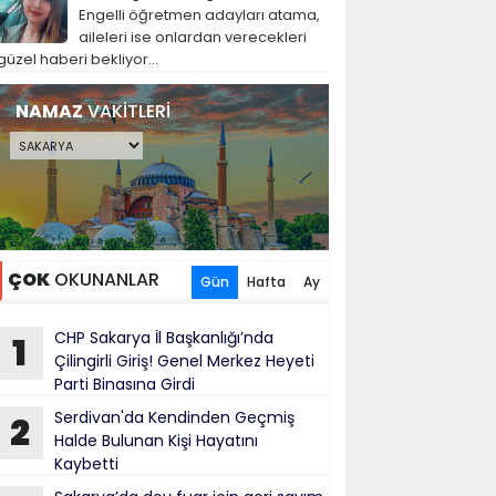
Engelli öğretmen adayları atama,
aileleri ise onlardan verecekleri
güzel haberi bekliyor...
NAMAZ
VAKİTLERİ
ÇOK
OKUNANLAR
Gün
Hafta
Ay
CHP Sakarya İl Başkanlığı’nda
1
Çilingirli Giriş! Genel Merkez Heyeti
Parti Binasına Girdi
Serdivan'da Kendinden Geçmiş
2
Halde Bulunan Kişi Hayatını
Kaybetti