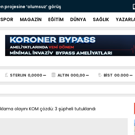
ağ ele geçirildi
Manolya Sok
SPOR
MAGAZİN
EĞİTİM
DÜNYA
SAĞLIK
YAZARL
STERLIN
0,0000
ALTIN
000,00
BİST
00.000
lama olayını KOM çözdü: 3 şüpheli tutuklandı