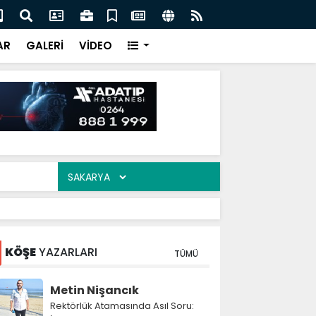
ak’ta 17 Ağustos’un izleri: Eski yapılar dikkat çekiyor
Baş
Der
AR
GALERİ
VİDEO
KÖŞE
YAZARLARI
TÜMÜ
Metin Nişancık
Rektörlük Atamasında Asıl Soru: