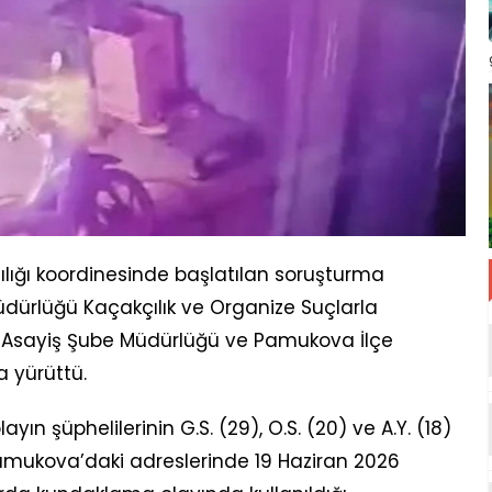
ğı koordinesinde başlatılan soruşturma
dürlüğü Kaçakçılık ve Organize Suçlarla
Asayiş Şube Müdürlüğü ve Pamukova İlçe
a yürüttü.
n şüphelilerinin G.S. (29), O.S. (20) ve A.Y. (18)
 Pamukova’daki adreslerinde 19 Haziran 2026