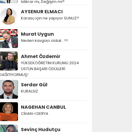
İstikrar mı, Değişim mi?
AYSENUR ELMACI
Karasu için ne yapıyor SUNUZ?
Murat Uygun
Neden kavgacı olduk…!!!
Ahmet Özdemir
YÜKSEKÖĞRETİM KURUMU 2024
ÜSTÜN BAŞARI ÖDÜLLERİ
DAĞITIYORMUŞ!
Serdar Gül
KURALSIZ
NAGEHAN CANBUL
CİHAN-I DERYA
Sevinç Hudutçu