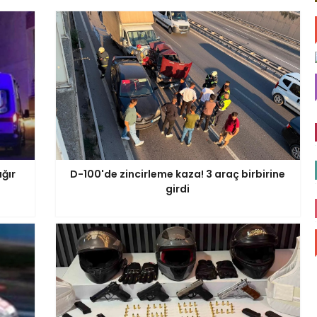
ğır
D-100'de zincirleme kaza! 3 araç birbirine
girdi