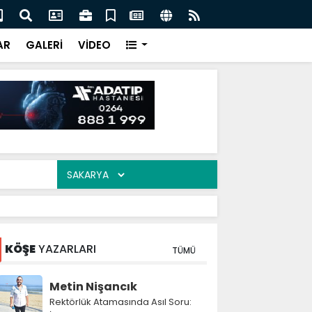
ali Demiryolu Hattının Güzergâhı Ortaya Çıktı! 11 Tünel,
Esk
lanlanıyor
AR
GALERİ
VİDEO
KÖŞE
YAZARLARI
TÜMÜ
Metin Nişancık
Rektörlük Atamasında Asıl Soru: