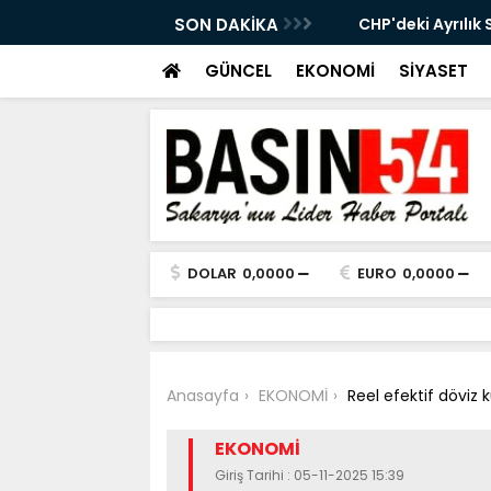
ryaspor'un Kamp Programı Değişti
SON DAKİKA
CHP'deki Ayrılık S
Şahin'in Kararı Mera
GÜNCEL
EKONOMİ
SİYASET
DOLAR
0,0000
EURO
0,0000
Anasayfa
EKONOMİ
Reel efektif döviz 
EKONOMİ
Giriş Tarihi : 05-11-2025 15:39