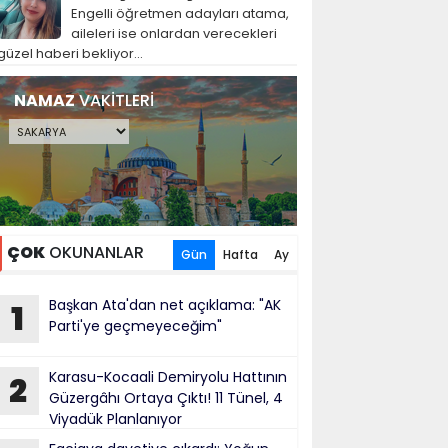
Engelli öğretmen adayları atama,
aileleri ise onlardan verecekleri
güzel haberi bekliyor...
NAMAZ
VAKİTLERİ
ÇOK
OKUNANLAR
Gün
Hafta
Ay
Başkan Ata'dan net açıklama: "AK
1
Parti'ye geçmeyeceğim"
Karasu-Kocaali Demiryolu Hattının
2
Güzergâhı Ortaya Çıktı! 11 Tünel, 4
Viyadük Planlanıyor