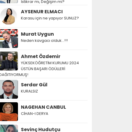
İstikrar mı, Değişim mi?
AYSENUR ELMACI
Karasu için ne yapıyor SUNUZ?
Murat Uygun
Neden kavgacı olduk…!!!
Ahmet Özdemir
YÜKSEKÖĞRETİM KURUMU 2024
ÜSTÜN BAŞARI ÖDÜLLERİ
DAĞITIYORMUŞ!
Serdar Gül
KURALSIZ
NAGEHAN CANBUL
CİHAN-I DERYA
Sevinç Hudutçu