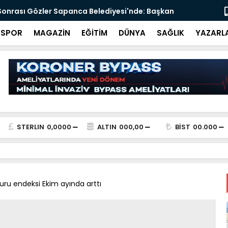
onrası Gözler Sapanca Belediyesi'nde: Başkan
Karasu-Koca
k Ediliyor
4 Viyadük P
SPOR
MAGAZİN
EĞİTİM
DÜNYA
SAĞLIK
YAZARL
STERLIN
0,0000
ALTIN
000,00
BİST
00.000
kuru endeksi Ekim ayında arttı