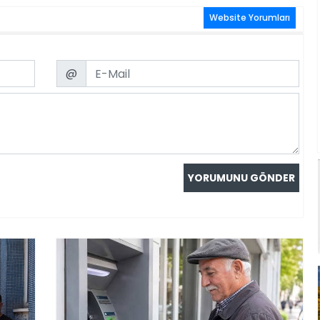
Website Yorumları
Email
@