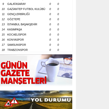
9
GALATASARAY
0
0
10
GAZİANTEP FUTBOL KULÜBÜ
0
0
11
GENÇLERBİRLİĞİ
0
0
12
GÖZTEPE
0
0
13
İSTANBUL BAŞAKŞEHİR
0
0
14
KASIMPAŞA
0
0
15
KOCAELİSPOR
0
0
16
KONYASPOR
0
0
17
SAMSUNSPOR
0
0
18
TRABZONSPOR
0
0