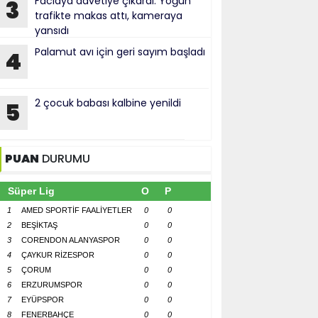
Faciaya davetiye çıkardı: Yoğun
3
trafikte makas attı, kameraya
yansıdı
Palamut avı için geri sayım başladı
4
2 çocuk babası kalbine yenildi
5
PUAN
DURUMU
Süper Lig
O
P
1
AMED SPORTİF FAALİYETLER
0
0
2
BEŞİKTAŞ
0
0
3
CORENDON ALANYASPOR
0
0
4
ÇAYKUR RİZESPOR
0
0
5
ÇORUM
0
0
6
ERZURUMSPOR
0
0
7
EYÜPSPOR
0
0
8
FENERBAHÇE
0
0