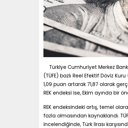
Türkiye Cumhuriyet Merkez Bankas
(TÜFE) bazlı Reel Efektif Döviz Kur
1,09 puan artarak 71,87 olarak gerçek
REK endeksi ise, Ekim ayında bir ön
REK endeksindeki artış, temel olara
fazla olmasından kaynaklandı. TÜFE
incelendiğinde, Türk lirası karşısın