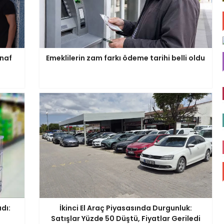
snaf
Emeklilerin zam farkı ödeme tarihi belli oldu
dı:
İkinci El Araç Piyasasında Durgunluk:
Satışlar Yüzde 50 Düştü, Fiyatlar Geriledi