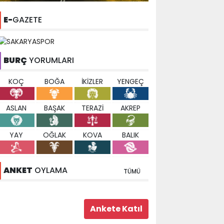
E-
GAZETE
BURÇ
YORUMLARI
KOÇ
BOĞA
İKİZLER
YENGEÇ
ASLAN
BAŞAK
TERAZİ
AKREP
YAY
OĞLAK
KOVA
BALIK
ANKET
OYLAMA
TÜMÜ