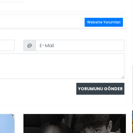
Website Yorumları
Email
@