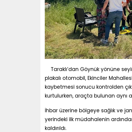
Taraklı’dan Göynük yönüne seyir
plakalı otomobil, Ekinciler Mahall
kaybetmesi sonucu kontrolden çıka
kurtulurken, araçta bulunan aynı aile
İhbar üzerine bölgeye sağlık ve jand
yerindeki ilk müdahalenin ardınd
kaldırıldı.