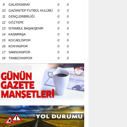
9
GALATASARAY
0
0
10
GAZİANTEP FUTBOL KULÜBÜ
0
0
11
GENÇLERBİRLİĞİ
0
0
12
GÖZTEPE
0
0
13
İSTANBUL BAŞAKŞEHİR
0
0
14
KASIMPAŞA
0
0
15
KOCAELİSPOR
0
0
16
KONYASPOR
0
0
17
SAMSUNSPOR
0
0
18
TRABZONSPOR
0
0