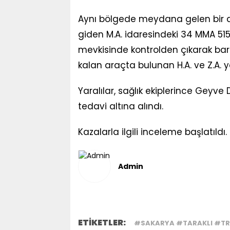
Aynı bölgede meydana gelen bir d
giden M.A. idaresindeki 34 MMA 515
mevkisinde kontrolden çıkarak bari
kalan araçta bulunan H.A. ve Z.A. y
Yaralılar, sağlık ekiplerince Geyve 
tedavi altına alındı.
Kazalarla ilgili inceleme başlatıldı.
Admin
ETİKETLER:
#SAKARYA #TARAKLI #TR