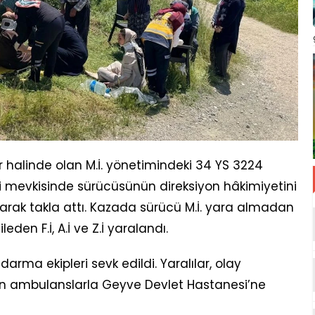
 halinde olan M.İ. yönetimindeki 34 YS 3224
esi mevkisinde sürücüsünün direksiyon hâkimiyetini
rak takla attı. Kazada sürücü M.İ. yara almadan
den F.İ, A.İ ve Z.İ yaralandı.
arma ekipleri sevk edildi. Yaralılar, olay
an ambulanslarla Geyve Devlet Hastanesi’ne