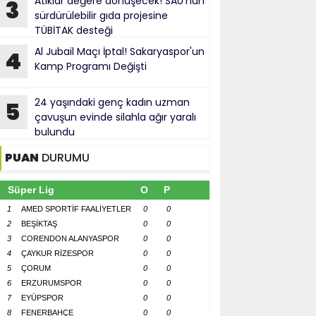
Atıklar değere dönüşecek! SAÜ'nün
3
sürdürülebilir gıda projesine
TÜBİTAK desteği
Al Jubail Maçı İptal! Sakaryaspor'un
4
Kamp Programı Değişti
24 yaşındaki genç kadın uzman
5
çavuşun evinde silahla ağır yaralı
bulundu
PUAN
DURUMU
Süper Lig
O
P
1
AMED SPORTİF FAALİYETLER
0
0
2
BEŞİKTAŞ
0
0
3
CORENDON ALANYASPOR
0
0
4
ÇAYKUR RİZESPOR
0
0
5
ÇORUM
0
0
6
ERZURUMSPOR
0
0
7
EYÜPSPOR
0
0
8
FENERBAHÇE
0
0