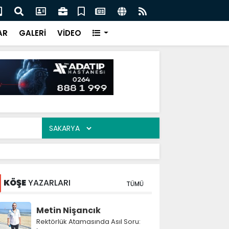
ası'nın toplam rezervleri 164,4 milyar dolara yükseldi
Ser
akş
AR
GALERİ
VİDEO
KÖŞE
YAZARLARI
TÜMÜ
Metin Nişancık
Rektörlük Atamasında Asıl Soru: