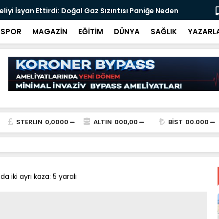
s Acar, Bandırma İlçe Müftüsü olarak göreve
Merkez Bank
SPOR
MAGAZİN
EĞİTİM
DÜNYA
SAĞLIK
YAZARL
STERLIN
0,0000
ALTIN
000,00
BİST
00.000
a iki ayrı kaza: 5 yaralı