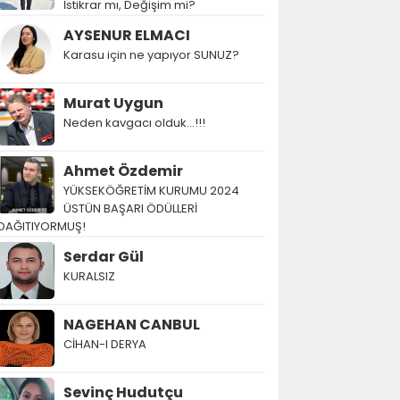
İstikrar mı, Değişim mi?
AYSENUR ELMACI
Karasu için ne yapıyor SUNUZ?
Murat Uygun
Neden kavgacı olduk…!!!
Ahmet Özdemir
YÜKSEKÖĞRETİM KURUMU 2024
ÜSTÜN BAŞARI ÖDÜLLERİ
DAĞITIYORMUŞ!
Serdar Gül
KURALSIZ
NAGEHAN CANBUL
CİHAN-I DERYA
Sevinç Hudutçu