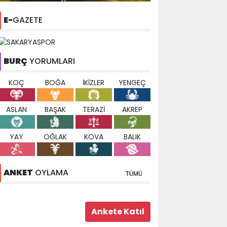
E-
GAZETE
BURÇ
YORUMLARI
KOÇ
BOĞA
İKİZLER
YENGEÇ
ASLAN
BAŞAK
TERAZİ
AKREP
YAY
OĞLAK
KOVA
BALIK
ANKET
OYLAMA
TÜMÜ