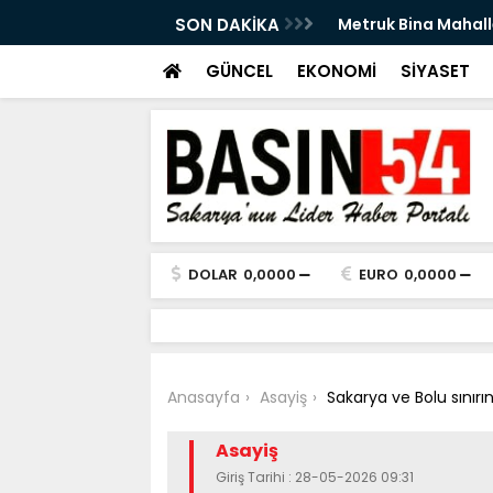
an Ettirdi: Doğal Gaz Sızıntısı Paniğe Neden
SON DAKİKA
Sakaryalı Dr. Yunu
başladı
GÜNCEL
EKONOMİ
SİYASET
DOLAR
0,0000
EURO
0,0000
Anasayfa
Asayiş
Sakarya ve Bolu sınırınd
Asayiş
Giriş Tarihi : 28-05-2026 09:31