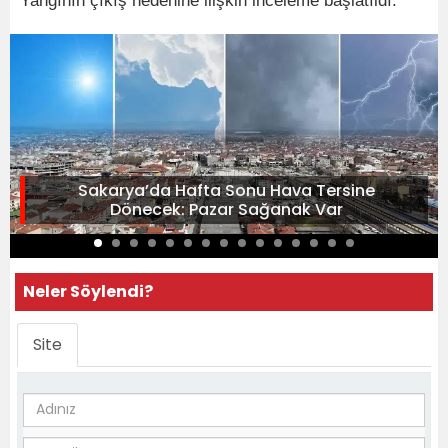
Yangının çıkış nedenine ilişkin inceleme başlatıldı.
Sakarya’da Hafta Sonu Hava Tersine
Dönecek: Pazar Sağanak Var
Neler Söylendi?
Site