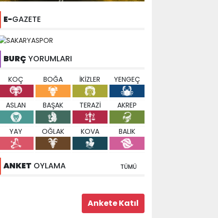
E-
GAZETE
BURÇ
YORUMLARI
KOÇ
BOĞA
İKİZLER
YENGEÇ
ASLAN
BAŞAK
TERAZİ
AKREP
YAY
OĞLAK
KOVA
BALIK
ANKET
OYLAMA
TÜMÜ