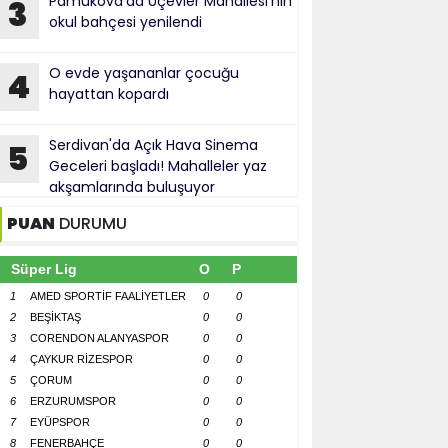
Pamukova'da Üçevler Mahallesi'nin
3
okul bahçesi yenilendi
O evde yaşananlar çocuğu
4
hayattan kopardı
Serdivan'da Açık Hava Sinema
5
Geceleri başladı! Mahalleler yaz
akşamlarında buluşuyor
PUAN
DURUMU
Süper Lig
O
P
1
AMED SPORTİF FAALİYETLER
0
0
2
BEŞİKTAŞ
0
0
3
CORENDON ALANYASPOR
0
0
4
ÇAYKUR RİZESPOR
0
0
5
ÇORUM
0
0
6
ERZURUMSPOR
0
0
7
EYÜPSPOR
0
0
8
FENERBAHÇE
0
0