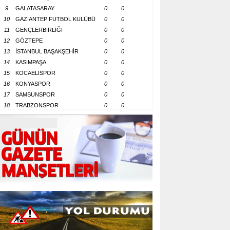
9
GALATASARAY
0
0
10
GAZİANTEP FUTBOL KULÜBÜ
0
0
11
GENÇLERBİRLİĞİ
0
0
12
GÖZTEPE
0
0
13
İSTANBUL BAŞAKŞEHİR
0
0
14
KASIMPAŞA
0
0
15
KOCAELİSPOR
0
0
16
KONYASPOR
0
0
17
SAMSUNSPOR
0
0
18
TRABZONSPOR
0
0