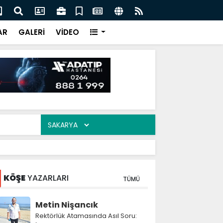
a’da Bekir Şen’e veda: Yeni görevi öncesi personelle
İki
AR
GALERİ
VİDEO
KÖŞE
YAZARLARI
TÜMÜ
Metin Nişancık
Rektörlük Atamasında Asıl Soru: