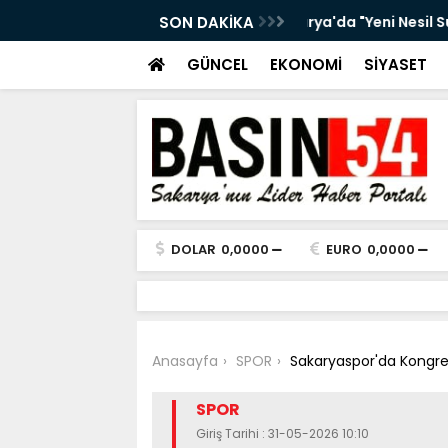
Örgütleri" operasyonu: 32 şüpheli
SON DAKİKA
1983’te Sakarya’dan
Akpak hayatını kay
GÜNCEL
EKONOMİ
SİYASET
DOLAR
0,0000
EURO
0,0000
Anasayfa
SPOR
Sakaryaspor'da Kongre 
SPOR
Giriş Tarihi : 31-05-2026 10:10