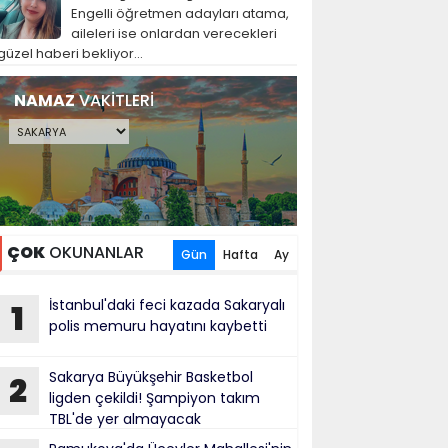
Engelli öğretmen adayları atama,
aileleri ise onlardan verecekleri
güzel haberi bekliyor...
NAMAZ
VAKİTLERİ
ÇOK
OKUNANLAR
Gün
Hafta
Ay
İstanbul'daki feci kazada Sakaryalı
1
polis memuru hayatını kaybetti
Sakarya Büyükşehir Basketbol
2
ligden çekildi! Şampiyon takım
TBL'de yer almayacak