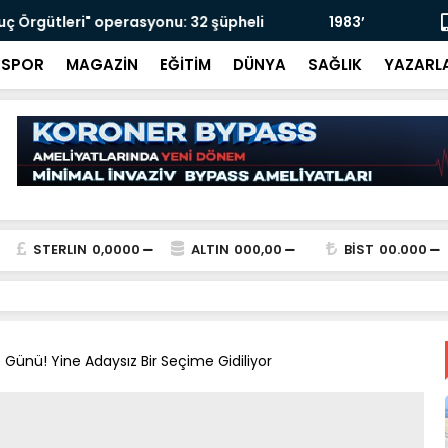
 Meclis’e gitmişti: ANAP’ın kurucu ismi Nihat
AFAD Sakary
betti
helalleşti
SPOR
MAGAZİN
EĞİTİM
DÜNYA
SAĞLIK
YAZARL
STERLIN
0,0000
ALTIN
000,00
BİST
00.000
Günü! Yine Adaysız Bir Seçime Gidiliyor