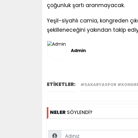
çoğunluk şartı aranmayacak.
Yeşil-siyahlı camia, kongreden çı
şekilleneceğini yakından takip ediy
Admin
ETİKETLER:
#SAKARYASPOR #KONGRE
NELER
SÖYLENDİ?
Name