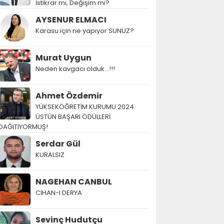
İstikrar mı, Değişim mi?
AYSENUR ELMACI
Karasu için ne yapıyor SUNUZ?
Murat Uygun
Neden kavgacı olduk…!!!
Ahmet Özdemir
YÜKSEKÖĞRETİM KURUMU 2024
ÜSTÜN BAŞARI ÖDÜLLERİ
DAĞITIYORMUŞ!
Serdar Gül
KURALSIZ
NAGEHAN CANBUL
CİHAN-I DERYA
Sevinç Hudutçu