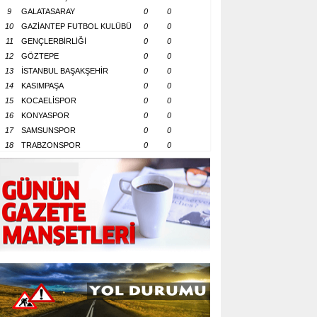
9
GALATASARAY
0
0
10
GAZİANTEP FUTBOL KULÜBÜ
0
0
11
GENÇLERBİRLİĞİ
0
0
12
GÖZTEPE
0
0
13
İSTANBUL BAŞAKŞEHİR
0
0
14
KASIMPAŞA
0
0
15
KOCAELİSPOR
0
0
16
KONYASPOR
0
0
17
SAMSUNSPOR
0
0
18
TRABZONSPOR
0
0