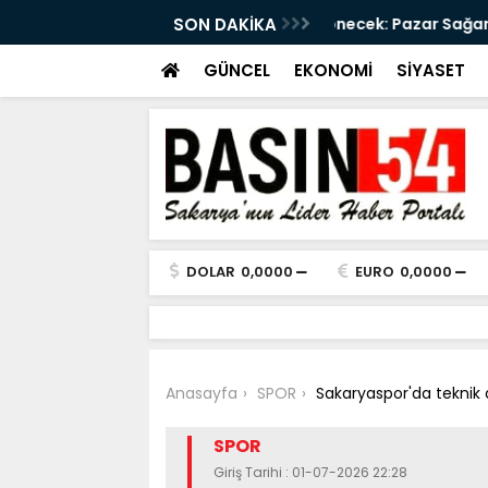
a Tersine Dönecek: Pazar Sağanak Var
SON DAKİKA
Kaynarca sahilinde
GÜNCEL
EKONOMİ
SİYASET
DOLAR
0,0000
EURO
0,0000
Anasayfa
SPOR
Sakaryaspor'da teknik d
SPOR
Giriş Tarihi : 01-07-2026 22:28