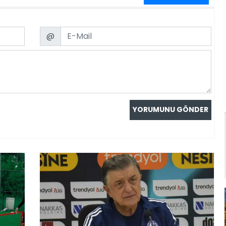
Email
@