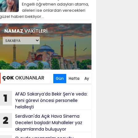
Engelli öğretmen adayları atama,
aileleri ise onlardan verecekleri
güzel haberi bekliyor...
NAMAZ
VAKİTLERİ
ÇOK
OKUNANLAR
Gün
Hafta
Ay
AFAD Sakarya’da Bekir Şen’e veda:
1
Yeni görevi öncesi personelle
helalleşti
Serdivan'da Açık Hava Sinema
2
Geceleri başladı! Mahalleler yaz
akşamlarında buluşuyor