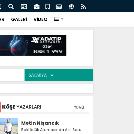
 Nevzat Ercan buluştu
Mah
AR
GALERİ
VİDEO
KÖŞE
YAZARLARI
TÜMÜ
Metin Nişancık
Rektörlük Atamasında Asıl Soru: