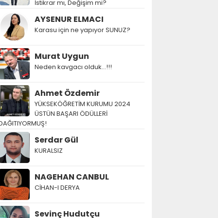
İstikrar mı, Değişim mi?
AYSENUR ELMACI
Karasu için ne yapıyor SUNUZ?
Murat Uygun
Neden kavgacı olduk…!!!
Ahmet Özdemir
YÜKSEKÖĞRETİM KURUMU 2024
ÜSTÜN BAŞARI ÖDÜLLERİ
DAĞITIYORMUŞ!
Serdar Gül
KURALSIZ
NAGEHAN CANBUL
CİHAN-I DERYA
Sevinç Hudutçu