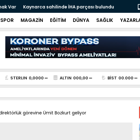
 İHA parçası bulundu!
Ali İnci ile
SPOR
MAGAZİN
EĞİTİM
DÜNYA
SAĞLIK
YAZARL
STERLIN
0,0000
ALTIN
000,00
BİST
00.000
irektörlük görevine Ümit Bozkurt geliyor