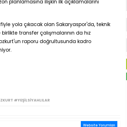
n planlamasına ilişkin ilk açıklamalarını
iyle yola çıkacak olan Sakaryaspor'da, teknik
birlikte transfer çalışmalarının da hız
Bozkurt'un raporu doğrultusunda kadro
iyor.
KURT #YEŞILSIYAHLILAR
Website Yorumları