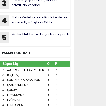
O evde yaşananlar çocuğu
3
hayattan kopardı
Nalan Yedekçi, Yeni Parti Serdivan
4
Kurucu İlçe Başkanı Oldu
Motosiklet kazası hayattan kopardı
5
PUAN
DURUMU
Süper Lig
O
P
1
AMED SPORTİF FAALİYETLER
0
0
2
BEŞİKTAŞ
0
0
3
CORENDON ALANYASPOR
0
0
4
ÇAYKUR RİZESPOR
0
0
5
ÇORUM
0
0
6
ERZURUMSPOR
0
0
7
EYÜPSPOR
0
0
8
FENERBAHÇE
0
0