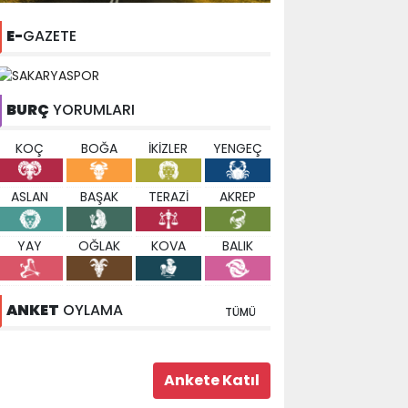
E-
GAZETE
BURÇ
YORUMLARI
KOÇ
BOĞA
İKİZLER
YENGEÇ
ASLAN
BAŞAK
TERAZİ
AKREP
YAY
OĞLAK
KOVA
BALIK
ANKET
OYLAMA
TÜMÜ