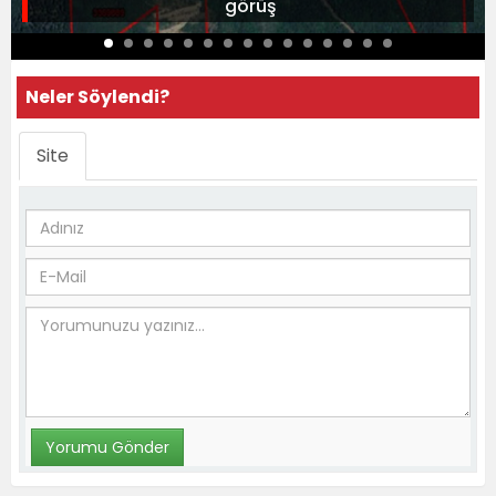
görüş
Neler Söylendi?
Site