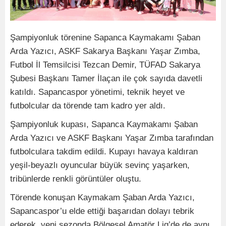
Şampiyonluk törenine Sapanca Kaymakamı Şaban
Arda Yazıcı, ASKF Sakarya Başkanı Yaşar Zımba,
Futbol İl Temsilcisi Tezcan Demir, TÜFAD Sakarya
Şubesi Başkanı Tamer İlaçan ile çok sayıda davetli
katıldı. Sapancaspor yönetimi, teknik heyet ve
futbolcular da törende tam kadro yer aldı.
Şampiyonluk kupası, Sapanca Kaymakamı Şaban
Arda Yazıcı ve ASKF Başkanı Yaşar Zımba tarafından
futbolculara takdim edildi. Kupayı havaya kaldıran
yeşil-beyazlı oyuncular büyük sevinç yaşarken,
tribünlerde renkli görüntüler oluştu.
Törende konuşan Kaymakam Şaban Arda Yazıcı,
Sapancaspor’u elde ettiği başarıdan dolayı tebrik
ederek, yeni sezonda Bölgesel Amatör Lig’de de aynı