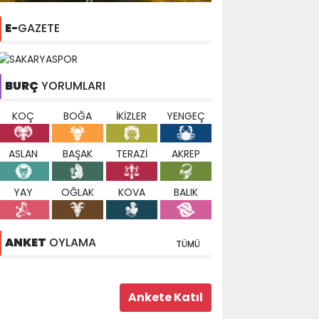
E-
GAZETE
BURÇ
YORUMLARI
KOÇ
BOĞA
İKİZLER
YENGEÇ
ASLAN
BAŞAK
TERAZİ
AKREP
YAY
OĞLAK
KOVA
BALIK
ANKET
OYLAMA
TÜMÜ