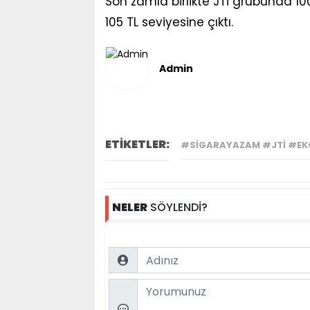
Son zamla birlikte JTİ grubunda 10
105 TL seviyesine çıktı.
Admin
ETİKETLER:
#SIGARAYAZAM #JTİ #EK
NELER
SÖYLENDİ?
Name
Comment