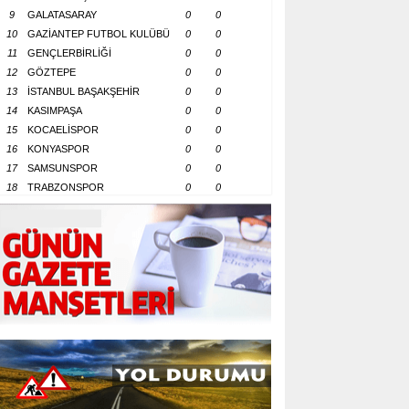
9
GALATASARAY
0
0
10
GAZİANTEP FUTBOL KULÜBÜ
0
0
11
GENÇLERBİRLİĞİ
0
0
12
GÖZTEPE
0
0
13
İSTANBUL BAŞAKŞEHİR
0
0
14
KASIMPAŞA
0
0
15
KOCAELİSPOR
0
0
16
KONYASPOR
0
0
17
SAMSUNSPOR
0
0
18
TRABZONSPOR
0
0