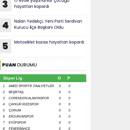
O evde yaşananlar çocuğu
3
hayattan kopardı
Nalan Yedekçi, Yeni Parti Serdivan
4
Kurucu İlçe Başkanı Oldu
Motosiklet kazası hayattan kopardı
5
PUAN
DURUMU
Süper Lig
O
P
1
AMED SPORTİF FAALİYETLER
0
0
2
BEŞİKTAŞ
0
0
3
CORENDON ALANYASPOR
0
0
4
ÇAYKUR RİZESPOR
0
0
5
ÇORUM
0
0
6
ERZURUMSPOR
0
0
7
EYÜPSPOR
0
0
8
FENERBAHÇE
0
0