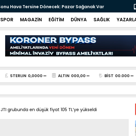
 İHA parçası bulundu!
Ali İnci ile
SPOR
MAGAZİN
EĞİTİM
DÜNYA
SAĞLIK
YAZARL
STERLIN
0,0000
ALTIN
000,00
BİST
00.000
 JTI grubunda en düşük fiyat 105 TL’ye yükseldi