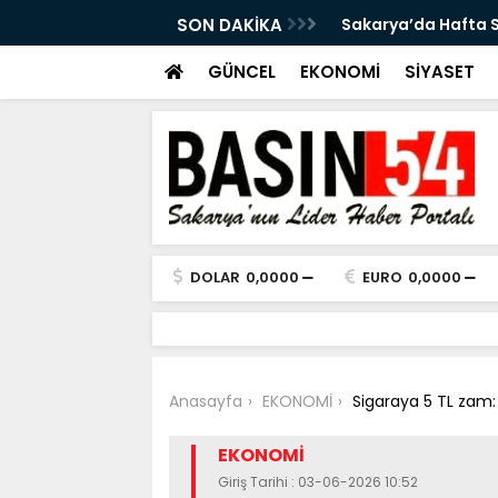
a Tersine Dönecek: Pazar Sağanak Var
SON DAKİKA
Kaynarca sahilinde
GÜNCEL
EKONOMİ
SİYASET
DOLAR
0,0000
EURO
0,0000
Anasayfa
EKONOMİ
Sigaraya 5 TL zam:
EKONOMİ
Giriş Tarihi : 03-06-2026 10:52