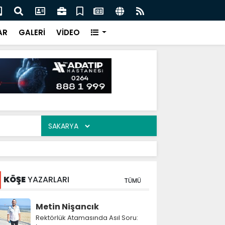
 Nevzat Ercan buluştu
Mah
AR
GALERİ
VİDEO
KÖŞE
YAZARLARI
TÜMÜ
Metin Nişancık
Rektörlük Atamasında Asıl Soru: