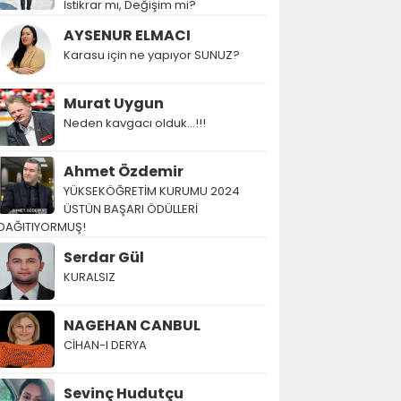
İstikrar mı, Değişim mi?
AYSENUR ELMACI
Karasu için ne yapıyor SUNUZ?
Murat Uygun
Neden kavgacı olduk…!!!
Ahmet Özdemir
YÜKSEKÖĞRETİM KURUMU 2024
ÜSTÜN BAŞARI ÖDÜLLERİ
DAĞITIYORMUŞ!
Serdar Gül
KURALSIZ
NAGEHAN CANBUL
CİHAN-I DERYA
Sevinç Hudutçu