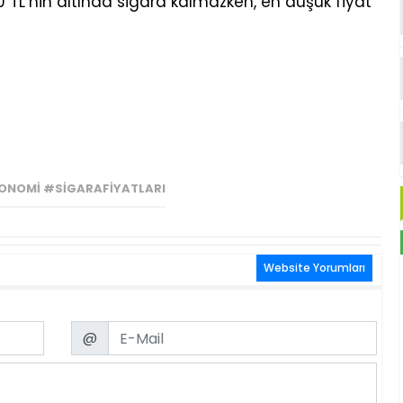
0 TL’nin altında sigara kalmazken, en düşük fiyat
ONOMI #SIGARAFIYATLARI
Website Yorumları
Email
@