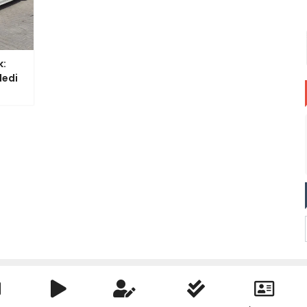
k:
ledi