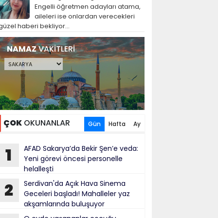
Engelli öğretmen adayları atama,
aileleri ise onlardan verecekleri
güzel haberi bekliyor...
NAMAZ
VAKİTLERİ
ÇOK
OKUNANLAR
Gün
Hafta
Ay
AFAD Sakarya’da Bekir Şen’e veda:
1
Yeni görevi öncesi personelle
helalleşti
Serdivan'da Açık Hava Sinema
2
Geceleri başladı! Mahalleler yaz
akşamlarında buluşuyor