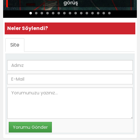
görüş
Neler Söylendi?
Site