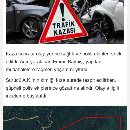
Kaza sonrası olay yerine sağlık ve polis ekipleri sevk
edildi. Ağır yaralanan Emine Bayniş, yapılan
müdahalelere rağmen yaşamını yitirdi.
Sürücü A.K.’nin kimliği kısa sürede tespit edilirken,
şüpheli polis ekiplerince gözaltına alındı. Olayla ilgili
inceleme başlatıldı.