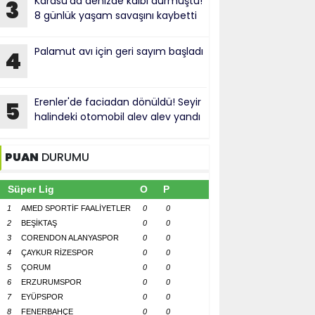
Karasu'da denizde kalbi durmuştu!
3
8 günlük yaşam savaşını kaybetti
Palamut avı için geri sayım başladı
4
Erenler'de faciadan dönüldü! Seyir
5
halindeki otomobil alev alev yandı
PUAN
DURUMU
Süper Lig
O
P
1
AMED SPORTİF FAALİYETLER
0
0
2
BEŞİKTAŞ
0
0
3
CORENDON ALANYASPOR
0
0
4
ÇAYKUR RİZESPOR
0
0
5
ÇORUM
0
0
6
ERZURUMSPOR
0
0
7
EYÜPSPOR
0
0
8
FENERBAHÇE
0
0