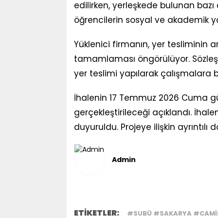
edilirken, yerleşkede bulunan bazı e
öğrencilerin sosyal ve akademik y
Yüklenici firmanın, yer tesliminin 
tamamlaması öngörülüyor. Sözleş
yer teslimi yapılarak çalışmalara 
İhalenin 17 Temmuz 2026 Cuma gü
gerçekleştirileceği açıklandı. İhal
duyuruldu. Projeye ilişkin ayrıntıl
Admin
ETİKETLER:
#SUBÜ #SAKARYA #CAMILI