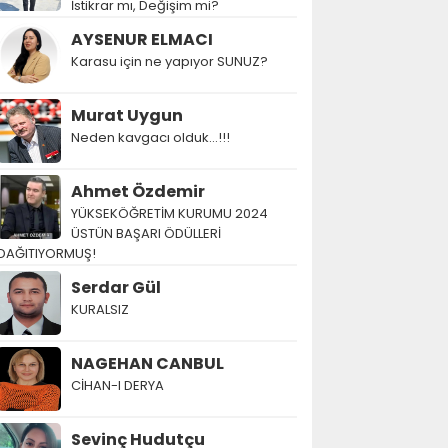
İstikrar mı, Değişim mi?
AYSENUR ELMACI
Karasu için ne yapıyor SUNUZ?
Murat Uygun
Neden kavgacı olduk…!!!
Ahmet Özdemir
YÜKSEKÖĞRETİM KURUMU 2024
ÜSTÜN BAŞARI ÖDÜLLERİ
DAĞITIYORMUŞ!
Serdar Gül
KURALSIZ
NAGEHAN CANBUL
CİHAN-I DERYA
Sevinç Hudutçu