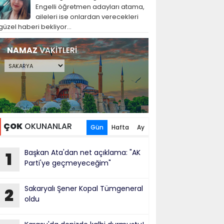
Engelli öğretmen adayları atama,
aileleri ise onlardan verecekleri
güzel haberi bekliyor...
NAMAZ
VAKİTLERİ
ÇOK
OKUNANLAR
Gün
Hafta
Ay
Başkan Ata'dan net açıklama: "AK
1
Parti'ye geçmeyeceğim"
Sakaryalı Şener Kopal Tümgeneral
2
oldu