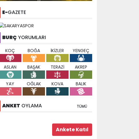
E-
GAZETE
BURÇ
YORUMLARI
KOÇ
BOĞA
İKİZLER
YENGEÇ
ASLAN
BAŞAK
TERAZİ
AKREP
YAY
OĞLAK
KOVA
BALIK
ANKET
OYLAMA
TÜMÜ