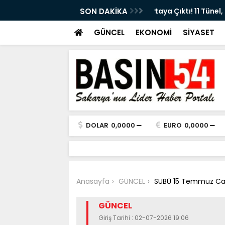
ttının Güzergâhı Ortaya Çıktı! 11 Tünel,
SON DAKİKA
Eski Sakaryasporlu
GÜNCEL
EKONOMİ
SİYASET
DOLAR
0,0000
EURO
0,0000
Anasayfa
GÜNCEL
SUBÜ 15 Temmuz Cami
GÜNCEL
Giriş Tarihi : 02-07-2026 19:06