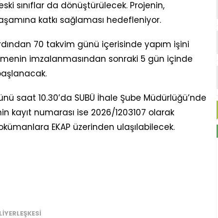
ski sınıflar da dönüştürülecek. Projenin,
aşamına katkı sağlaması hedefleniyor.
ardından 70 takvim günü içerisinde yapım işini
menin imzalanmasından sonraki 5 gün içinde
başlanacak.
nü saat 10.30’da SUBÜ İhale Şube Müdürlüğü’nde
enin kayıt numarası ise 2026/1203107 olarak
ı dokümanlara EKAP üzerinden ulaşılabilecek.
YERLEŞKESI