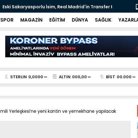
 İsim, Real Madrid'in Transfer Krizinde Gündemde
Tarihi Dönü
Tamamlan
SPOR
MAGAZİN
EĞİTİM
DÜNYA
SAĞLIK
YAZARL
STERLIN
0,0000
ALTIN
000,00
BİST
00.000
li Yerleşkesi’ne yeni kantin ve yemekhane yapılacak