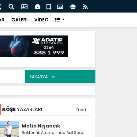
şümde Kritik Eşik: Tığcılar'da Tahliyeler 17 Ağustos'ta
Zir
acak
AR
GALERİ
VİDEO
KÖŞE
YAZARLARI
TÜMÜ
Metin Nişancık
Rektörlük Atamasında Asıl Soru: