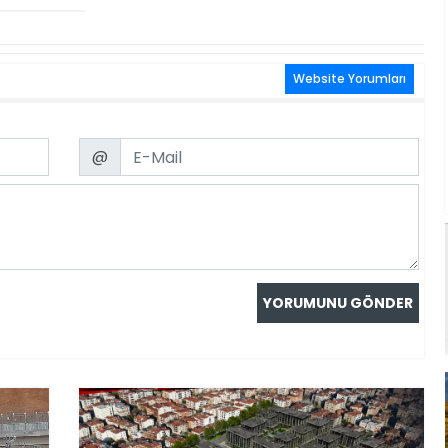
Website Yorumları
Email
@