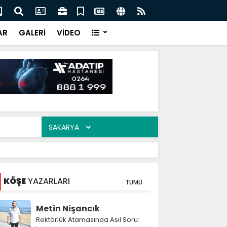
ki feci kazada Sakaryalı polis memuru hayatını kaybetti
Kir
AR
GALERİ
VİDEO
KÖŞE
YAZARLARI
TÜMÜ
Metin Nişancık
Rektörlük Atamasında Asıl Soru: