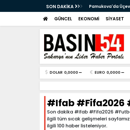
ol ligden çekildi! Şampiyon takım TBL'de
SON DAKİKA
Pamukova'da Üçevle
GÜNCEL
EKONOMİ
SİYASET
DOLAR
0,0000
EURO
0,0000
#Ifab #Fifa2026 
Son dakika #Ifab #Fifa2026 #Futbol
ilgili tüm sıcak gelişmeleri sayfamı
ilgili 100 haber listeleniyor.