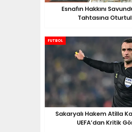
Esnafın Hakkını Savund
Tahtasına Oturtu
FUTBOL
Sakaryalı Hakem Atilla K
UEFA’dan Kritik Gö