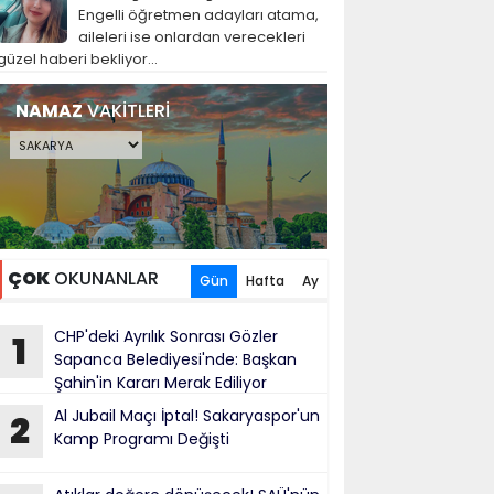
Engelli öğretmen adayları atama,
aileleri ise onlardan verecekleri
güzel haberi bekliyor...
NAMAZ
VAKİTLERİ
ÇOK
OKUNANLAR
Gün
Hafta
Ay
CHP'deki Ayrılık Sonrası Gözler
1
Sapanca Belediyesi'nde: Başkan
Şahin'in Kararı Merak Ediliyor
Al Jubail Maçı İptal! Sakaryaspor'un
2
Kamp Programı Değişti