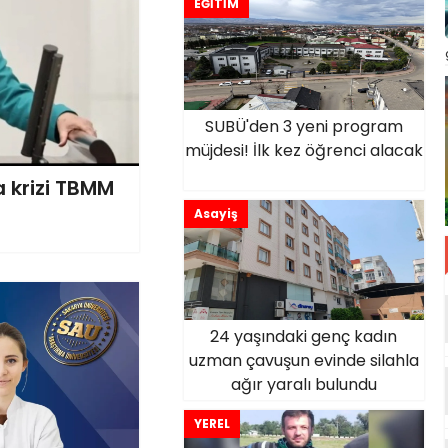
EĞİTİM
SUBÜ'den 3 yeni program
müjdesi! İlk kez öğrenci alacak
a krizi TBMM
Asayiş
24 yaşındaki genç kadın
uzman çavuşun evinde silahla
ağır yaralı bulundu
YEREL