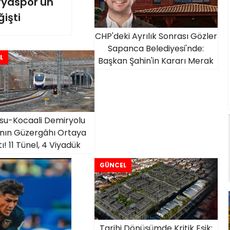
aryaspor'un
işti
CHP'deki Ayrılık Sonrası Gözler
Sapanca Belediyesi'nde:
L
Başkan Şahin'in Kararı Merak
Ediliyor
su-Kocaali Demiryolu
ının Güzergâhı Ortaya
ı! 11 Tünel, 4 Viyadük
Planlanıyor
GÜNCEL
Tarihi Dönüşümde Kritik Eşik: