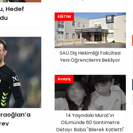
u, Hedef
ldu
EĞİTİM
SAÜ Diş Hekimliği Fakültesi
Yeni Öğrencilerini Bekliyor
Asayiş
araoğlan’a
14 Yaşındaki Murat'ın
Ölümünde 60 Santimetre
rev
Detayı: Baba "Bilerek Katletti"