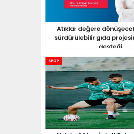
Atıklar değere dönüşece
sürdürülebilir gıda projes
desteği
SPOR