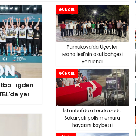
GÜNCEL
Pamukova'da Üçevler
Mahallesi'nin okul bahçesi
yenilendi
GÜNCEL
tbol ligden
TBL'de yer
İstanbul'daki feci kazada
Sakaryalı polis memuru
hayatını kaybetti