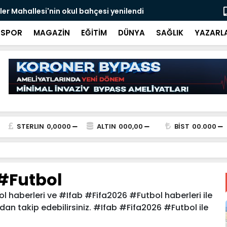
r Mahallesi'nin okul bahçesi yenilendi
İstanbul'da
SPOR
MAGAZİN
EĞİTİM
DÜNYA
SAĞLIK
YAZARL
STERLIN
0,0000
ALTIN
000,00
BİST
00.000
#Futbol
 haberleri ve #Ifab #Fifa2026 #Futbol haberleri ile
zdan takip edebilirsiniz. #Ifab #Fifa2026 #Futbol ile