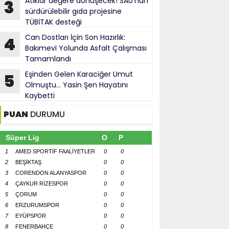
Atıklar değere dönüşecek! SAÜ'nün
3
sürdürülebilir gıda projesine
TÜBİTAK desteği
Can Dostları İçin Son Hazırlık:
4
Bakımevi Yolunda Asfalt Çalışması
Tamamlandı
Eşinden Gelen Karaciğer Umut
5
Olmuştu... Yasin Şen Hayatını
Kaybetti
PUAN
DURUMU
Süper Lig
O
P
1
AMED SPORTİF FAALİYETLER
0
0
2
BEŞİKTAŞ
0
0
3
CORENDON ALANYASPOR
0
0
4
ÇAYKUR RİZESPOR
0
0
5
ÇORUM
0
0
6
ERZURUMSPOR
0
0
7
EYÜPSPOR
0
0
8
FENERBAHÇE
0
0