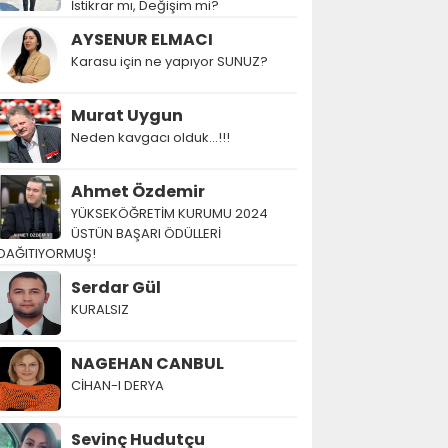
İstikrar mı, Değişim mi?
AYSENUR ELMACI
Karasu için ne yapıyor SUNUZ?
Murat Uygun
Neden kavgacı olduk…!!!
Ahmet Özdemir
YÜKSEKÖĞRETİM KURUMU 2024
ÜSTÜN BAŞARI ÖDÜLLERİ
DAĞITIYORMUŞ!
Serdar Gül
KURALSIZ
NAGEHAN CANBUL
CİHAN-I DERYA
Sevinç Hudutçu