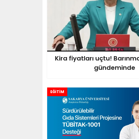
Kira fiyatları uçtu! Barınm
gündeminde
EĞİTİM