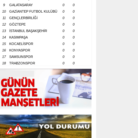
9
GALATASARAY
0
0
10
GAZİANTEP FUTBOL KULÜBÜ
0
0
11
GENÇLERBİRLİĞİ
0
0
12
GÖZTEPE
0
0
13
İSTANBUL BAŞAKŞEHİR
0
0
14
KASIMPAŞA
0
0
15
KOCAELİSPOR
0
0
16
KONYASPOR
0
0
17
SAMSUNSPOR
0
0
18
TRABZONSPOR
0
0