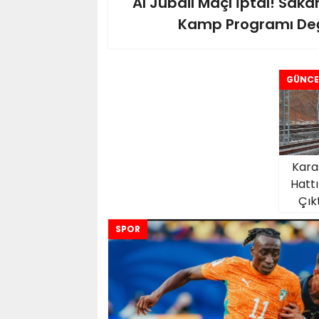
Al Jubail Maçı İptal! Sak
Kamp Programı Değ
GÜNCE
Kara
Hatt
Çıkt
SPOR