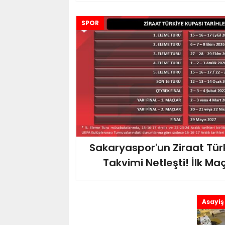
SPOR
Sakaryaspor'un Ziraat Tür
Takvimi Netleşti! İlk Ma
Asayiş