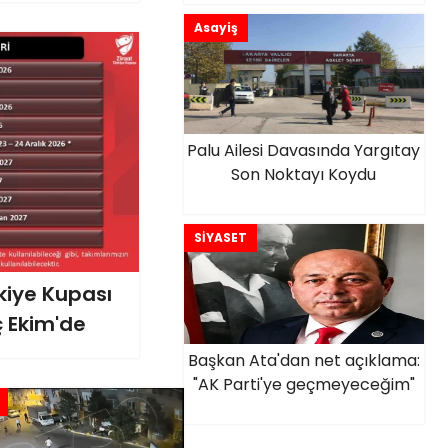
Dedi
Asayiş
Palu Ailesi Davasında Yargıtay
Son Noktayı Koydu
SİYASET
kiye Kupası
ç Ekim'de
Başkan Ata'dan net açıklama:
"AK Parti'ye geçmeyeceğim"