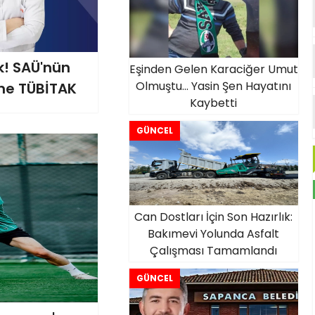
k! SAÜ'nün
Eşinden Gelen Karaciğer Umut
Olmuştu... Yasin Şen Hayatını
ine TÜBİTAK
Kaybetti
GÜNCEL
Can Dostları İçin Son Hazırlık:
Bakımevi Yolunda Asfalt
Çalışması Tamamlandı
GÜNCEL