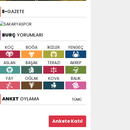
E-
GAZETE
BURÇ
YORUMLARI
KOÇ
BOĞA
İKİZLER
YENGEÇ
ASLAN
BAŞAK
TERAZİ
AKREP
YAY
OĞLAK
KOVA
BALIK
ANKET
OYLAMA
TÜMÜ