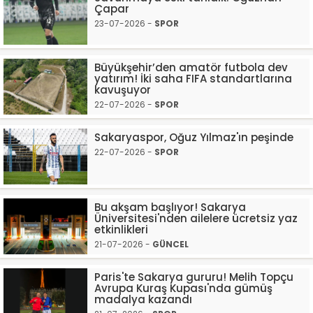
Çapar
23-07-2026 -
SPOR
Büyükşehir’den amatör futbola dev
yatırım! İki saha FIFA standartlarına
kavuşuyor
22-07-2026 -
SPOR
Sakaryaspor, Oğuz Yılmaz'ın peşinde
22-07-2026 -
SPOR
Bu akşam başlıyor! Sakarya
Üniversitesi'nden ailelere ücretsiz yaz
etkinlikleri
21-07-2026 -
GÜNCEL
Paris'te Sakarya gururu! Melih Topçu
Avrupa Kuraş Kupası'nda gümüş
madalya kazandı