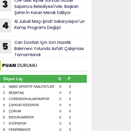
CHP'deki Ayrılık Sonrası Gözler
3
Sapanca Belediyesi'nde: Başkan
Şahin'in Kararı Merak Ediliyor
Al Jubail Maçı İptal! Sakaryaspor'un
4
Kamp Programı Değişti
Can Dostları İçin Son Hazırlık:
5
Bakımevi Yolunda Asfalt Çalışması
Tamamlandı
PUAN
DURUMU
Süper Lig
O
P
1
AMED SPORTİF FAALİYETLER
0
0
2
BEŞİKTAŞ
0
0
3
CORENDON ALANYASPOR
0
0
4
ÇAYKUR RİZESPOR
0
0
5
ÇORUM
0
0
6
ERZURUMSPOR
0
0
7
EYÜPSPOR
0
0
8
FENERBAHÇE
0
0