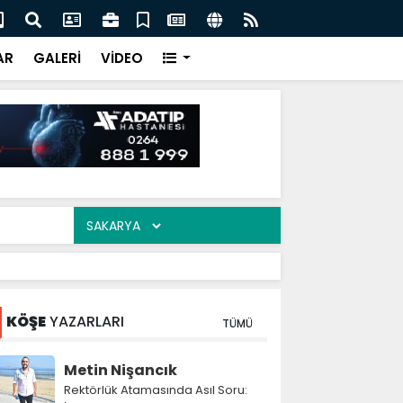
arı uçtu! Barınma krizi TBMM gündeminde
SUB
AR
GALERİ
VİDEO
KÖŞE
YAZARLARI
TÜMÜ
Metin Nişancık
Rektörlük Atamasında Asıl Soru: