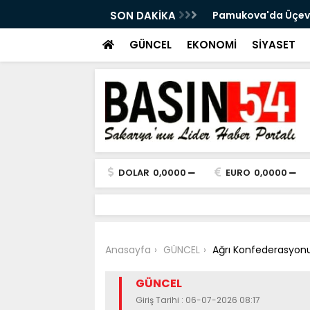
esi'nin okul bahçesi yenilendi
SON DAKİKA
İstanbul'daki feci
GÜNCEL
EKONOMİ
SİYASET
DOLAR
0,0000
EURO
0,0000
Anasayfa
GÜNCEL
Ağrı Konfederasyon
GÜNCEL
Giriş Tarihi : 06-07-2026 08:17