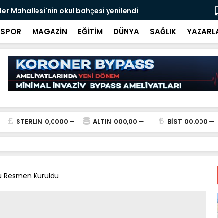
 kazada Sakaryalı polis memuru hayatını kaybetti
Kira fiyatl
SPOR
MAGAZİN
EĞİTİM
DÜNYA
SAĞLIK
YAZARL
STERLIN
0,0000
ALTIN
000,00
BİST
00.000
u Resmen Kuruldu