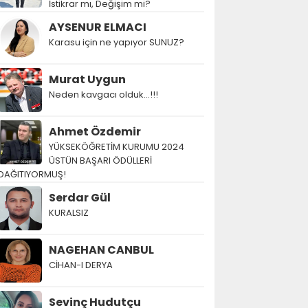
İstikrar mı, Değişim mi?
AYSENUR ELMACI
Karasu için ne yapıyor SUNUZ?
Murat Uygun
Neden kavgacı olduk…!!!
Ahmet Özdemir
YÜKSEKÖĞRETİM KURUMU 2024
ÜSTÜN BAŞARI ÖDÜLLERİ
DAĞITIYORMUŞ!
Serdar Gül
KURALSIZ
NAGEHAN CANBUL
CİHAN-I DERYA
Sevinç Hudutçu