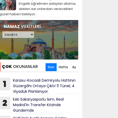
Engelli öğretmen adayları atama,
aileleri ise onlardan verecekleri
güzel haberi bekliyor...
NAMAZ
VAKİTLERİ
ÇOK
OKUNANLAR
Gün
Hafta
Ay
Karasu-Kocaali Demiryolu Hattının
1
Güzergâhı Ortaya Çıktı! 11 Tünel, 4
Viyadük Planlanıyor
Eski Sakaryasporlu İsim, Real
2
Madrid'in Transfer Krizinde
Gündemde