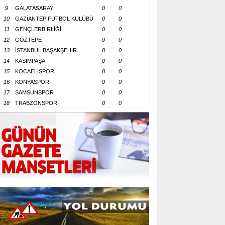
9
GALATASARAY
0
0
10
GAZİANTEP FUTBOL KULÜBÜ
0
0
11
GENÇLERBİRLİĞİ
0
0
12
GÖZTEPE
0
0
13
İSTANBUL BAŞAKŞEHİR
0
0
14
KASIMPAŞA
0
0
15
KOCAELİSPOR
0
0
16
KONYASPOR
0
0
17
SAMSUNSPOR
0
0
18
TRABZONSPOR
0
0