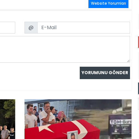
Website Yorumları
Email
@