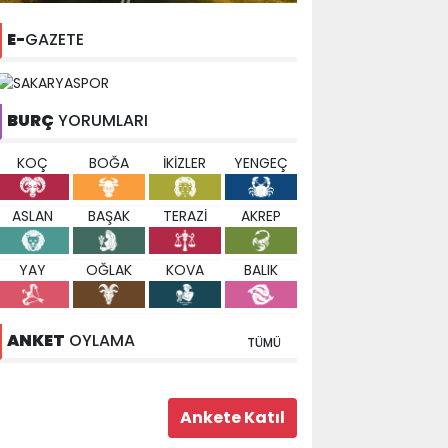
E-
GAZETE
BURÇ
YORUMLARI
KOÇ
BOĞA
İKİZLER
YENGEÇ
ASLAN
BAŞAK
TERAZİ
AKREP
YAY
OĞLAK
KOVA
BALIK
ANKET
OYLAMA
TÜMÜ