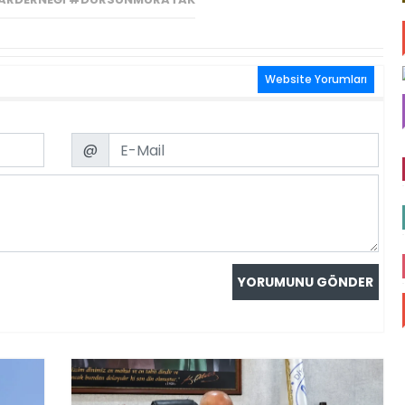
Website Yorumları
Email
@