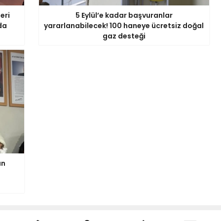
eri
5 Eylül’e kadar başvuranlar
da
yararlanabilecek! 100 haneye ücretsiz doğal
gaz desteği
an