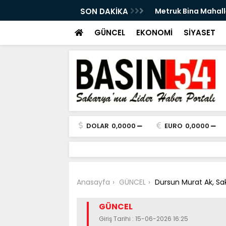
an Ettirdi: Doğal Gaz Sızıntısı Paniğe Neden
SON DAKİKA
Sakaryalı Dr. Yunu
başladı
GÜNCEL
EKONOMİ
SİYASET
DOLAR
0,0000
EURO
0,0000
Anasayfa
GÜNCEL
Dursun Murat Ak, Sa
GÜNCEL
Giriş Tarihi : 15-06-2026 16:25