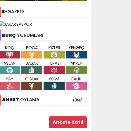
E-
GAZETE
BURÇ
YORUMLARI
KOÇ
BOĞA
İKİZLER
YENGEÇ
ASLAN
BAŞAK
TERAZİ
AKREP
YAY
OĞLAK
KOVA
BALIK
ANKET
OYLAMA
TÜMÜ