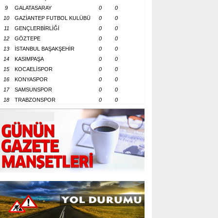
9
GALATASARAY
0
0
10
GAZİANTEP FUTBOL KULÜBÜ
0
0
11
GENÇLERBİRLİĞİ
0
0
12
GÖZTEPE
0
0
13
İSTANBUL BAŞAKŞEHİR
0
0
14
KASIMPAŞA
0
0
15
KOCAELİSPOR
0
0
16
KONYASPOR
0
0
17
SAMSUNSPOR
0
0
18
TRABZONSPOR
0
0