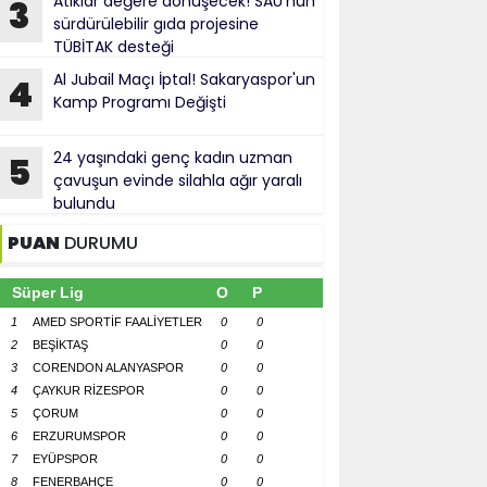
Atıklar değere dönüşecek! SAÜ'nün
3
sürdürülebilir gıda projesine
TÜBİTAK desteği
Al Jubail Maçı İptal! Sakaryaspor'un
4
Kamp Programı Değişti
24 yaşındaki genç kadın uzman
5
çavuşun evinde silahla ağır yaralı
bulundu
PUAN
DURUMU
Süper Lig
O
P
1
AMED SPORTİF FAALİYETLER
0
0
2
BEŞİKTAŞ
0
0
3
CORENDON ALANYASPOR
0
0
4
ÇAYKUR RİZESPOR
0
0
5
ÇORUM
0
0
6
ERZURUMSPOR
0
0
7
EYÜPSPOR
0
0
8
FENERBAHÇE
0
0