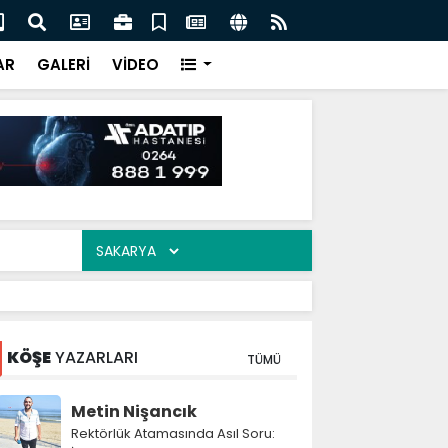
ası'nın toplam rezervleri 164,4 milyar dolara yükseldi
Ser
akş
AR
GALERİ
VİDEO
KÖŞE
YAZARLARI
TÜMÜ
Metin Nişancık
Rektörlük Atamasında Asıl Soru: