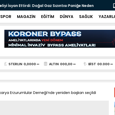
s Acar, Bandırma İlçe Müftüsü olarak göreve
Merkez Bank
SPOR
MAGAZİN
EĞİTİM
DÜNYA
SAĞLIK
YAZARL
STERLIN
0,0000
ALTIN
000,00
BİST
00.000
karya Erzurumlular Derneği’nde yeniden başkan seçildi