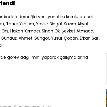
rlendi
ardından derneğin yeni yönetim kurulu da belli
k, Taner Yıldırım, Yavuz Bingöl, Kazım Akyol,
i Örs, Hakan Kırmacı, Sinan Ok, Şevket Atmaca,
 Gündüz, Ahmet Güngör, Yusuf Çoban, Erkan Sarı,
ı.
de görev dağılımını yaparak çalışmalarına
ARDERNEĞI #DURSUNMURATAK