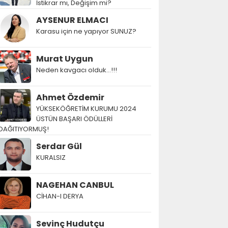
İstikrar mı, Değişim mi?
AYSENUR ELMACI
Karasu için ne yapıyor SUNUZ?
Murat Uygun
Neden kavgacı olduk…!!!
Ahmet Özdemir
YÜKSEKÖĞRETİM KURUMU 2024
ÜSTÜN BAŞARI ÖDÜLLERİ
DAĞITIYORMUŞ!
Serdar Gül
KURALSIZ
NAGEHAN CANBUL
CİHAN-I DERYA
Sevinç Hudutçu