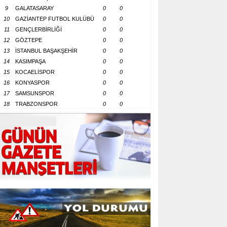
9
GALATASARAY
0
0
10
GAZİANTEP FUTBOL KULÜBÜ
0
0
11
GENÇLERBİRLİĞİ
0
0
12
GÖZTEPE
0
0
13
İSTANBUL BAŞAKŞEHİR
0
0
14
KASIMPAŞA
0
0
15
KOCAELİSPOR
0
0
16
KONYASPOR
0
0
17
SAMSUNSPOR
0
0
18
TRABZONSPOR
0
0