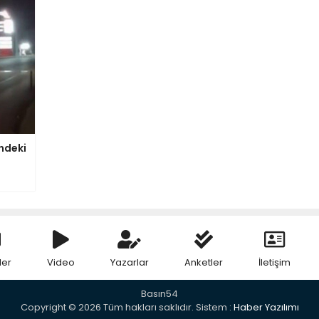
indeki
ler
Video
Yazarlar
Anketler
İletişim
Basın54
Copyright © 2026 Tüm hakları saklıdır. Sistem :
Haber Yazılımı