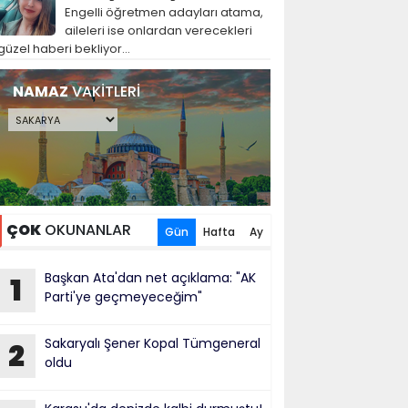
Engelli öğretmen adayları atama,
aileleri ise onlardan verecekleri
güzel haberi bekliyor...
NAMAZ
VAKİTLERİ
ÇOK
OKUNANLAR
Gün
Hafta
Ay
Başkan Ata'dan net açıklama: "AK
1
Parti'ye geçmeyeceğim"
Sakaryalı Şener Kopal Tümgeneral
2
oldu