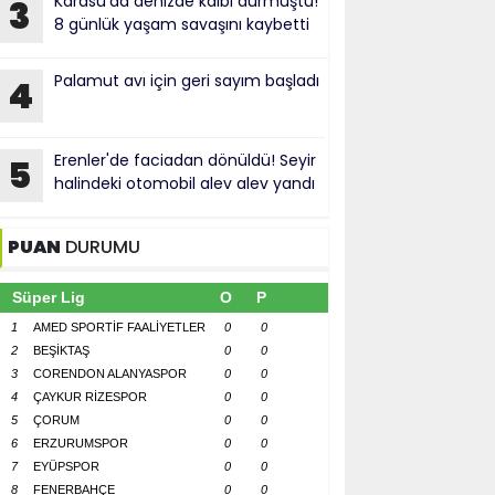
Karasu'da denizde kalbi durmuştu!
3
8 günlük yaşam savaşını kaybetti
Palamut avı için geri sayım başladı
4
Erenler'de faciadan dönüldü! Seyir
5
halindeki otomobil alev alev yandı
PUAN
DURUMU
Süper Lig
O
P
1
AMED SPORTİF FAALİYETLER
0
0
2
BEŞİKTAŞ
0
0
3
CORENDON ALANYASPOR
0
0
4
ÇAYKUR RİZESPOR
0
0
5
ÇORUM
0
0
6
ERZURUMSPOR
0
0
7
EYÜPSPOR
0
0
8
FENERBAHÇE
0
0