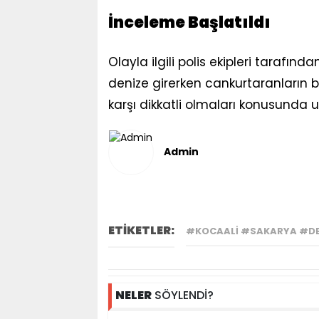
İnceleme Başlatıldı
Olayla ilgili polis ekipleri tarafınd
denize girerken cankurtaranların b
karşı dikkatli olmaları konusunda u
Admin
ETİKETLER:
#KOCAALI #SAKARYA #DE
NELER
SÖYLENDİ?