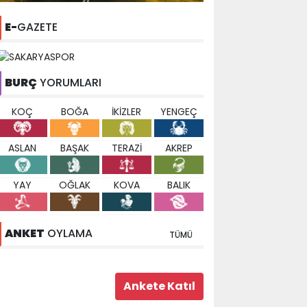
E-
GAZETE
BURÇ
YORUMLARI
KOÇ
BOĞA
İKİZLER
YENGEÇ
ASLAN
BAŞAK
TERAZİ
AKREP
YAY
OĞLAK
KOVA
BALIK
ANKET
OYLAMA
TÜMÜ