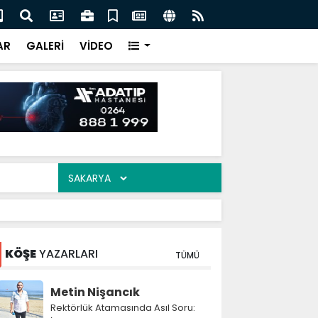
şümde Kritik Eşik: Tığcılar'da Tahliyeler 17 Ağustos'ta
Zir
acak
AR
GALERİ
VİDEO
KÖŞE
YAZARLARI
TÜMÜ
Metin Nişancık
Rektörlük Atamasında Asıl Soru: