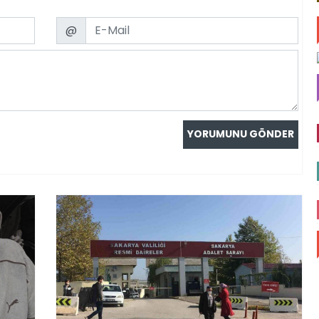
Email
@