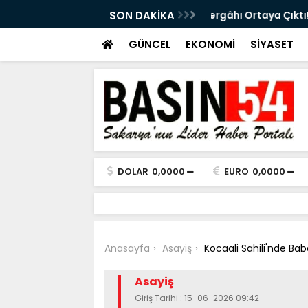
ttının Güzergâhı Ortaya Çıktı! 11 Tünel,
SON DAKİKA
Eski Sakaryasporlu
GÜNCEL
EKONOMİ
SİYASET
DOLAR
0,0000
EURO
0,0000
Anasayfa
Asayiş
Kocaali Sahili'nde Ba
Asayiş
Giriş Tarihi : 15-06-2026 09:42