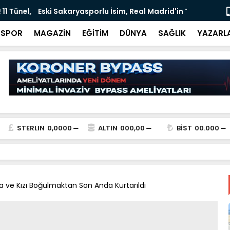
 İsim, Real Madrid'in Transfer Krizinde Gündemde
Tarihi Dönü
Tamamlan
SPOR
MAGAZİN
EĞİTİM
DÜNYA
SAĞLIK
YAZARL
STERLIN
0,0000
ALTIN
000,00
BİST
00.000
ba ve Kızı Boğulmaktan Son Anda Kurtarıldı