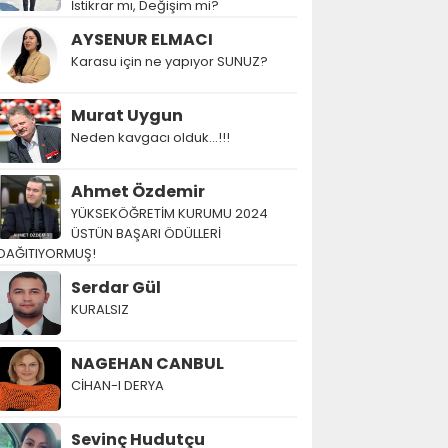
İstikrar mı, Değişim mi?
AYSENUR ELMACI
Karasu için ne yapıyor SUNUZ?
Murat Uygun
Neden kavgacı olduk…!!!
Ahmet Özdemir
YÜKSEKÖĞRETİM KURUMU 2024
ÜSTÜN BAŞARI ÖDÜLLERİ
DAĞITIYORMUŞ!
Serdar Gül
KURALSIZ
NAGEHAN CANBUL
CİHAN-I DERYA
Sevinç Hudutçu