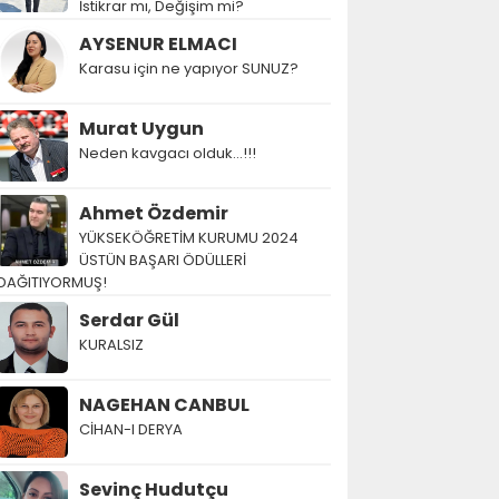
İstikrar mı, Değişim mi?
AYSENUR ELMACI
Karasu için ne yapıyor SUNUZ?
Murat Uygun
Neden kavgacı olduk…!!!
Ahmet Özdemir
YÜKSEKÖĞRETİM KURUMU 2024
ÜSTÜN BAŞARI ÖDÜLLERİ
DAĞITIYORMUŞ!
Serdar Gül
KURALSIZ
NAGEHAN CANBUL
CİHAN-I DERYA
Sevinç Hudutçu