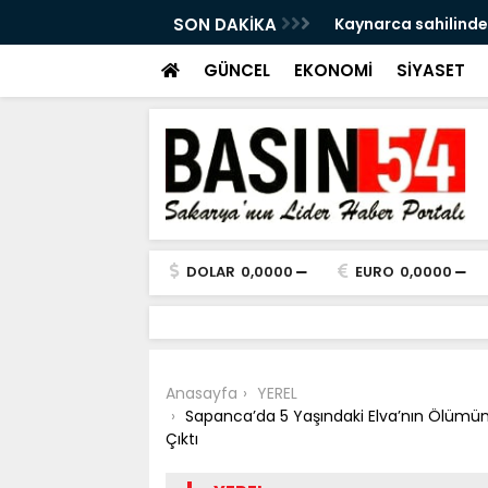
a Tersine Dönecek: Pazar Sağanak Var
SON DAKİKA
Kaynarca sahilinde
GÜNCEL
EKONOMİ
SİYASET
DOLAR
0,0000
EURO
0,0000
Anasayfa
YEREL
Sapanca’da 5 Yaşındaki Elva’nın Ölümün
Çıktı