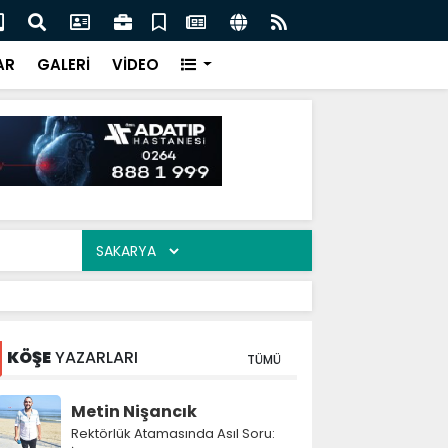
 Nevzat Ercan buluştu
Mah
AR
GALERİ
VİDEO
KÖŞE
YAZARLARI
TÜMÜ
Metin Nişancık
Rektörlük Atamasında Asıl Soru: