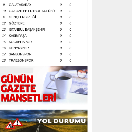
9
GALATASARAY
0
0
10
GAZİANTEP FUTBOL KULÜBÜ
0
0
11
GENÇLERBİRLİĞİ
0
0
12
GÖZTEPE
0
0
13
İSTANBUL BAŞAKŞEHİR
0
0
14
KASIMPAŞA
0
0
15
KOCAELİSPOR
0
0
16
KONYASPOR
0
0
17
SAMSUNSPOR
0
0
18
TRABZONSPOR
0
0