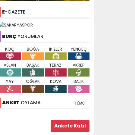
E-
GAZETE
BURÇ
YORUMLARI
KOÇ
BOĞA
İKİZLER
YENGEÇ
ASLAN
BAŞAK
TERAZİ
AKREP
YAY
OĞLAK
KOVA
BALIK
ANKET
OYLAMA
TÜMÜ