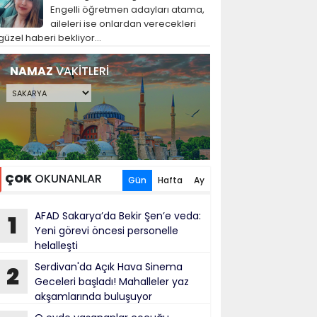
Engelli öğretmen adayları atama,
aileleri ise onlardan verecekleri
güzel haberi bekliyor...
NAMAZ
VAKİTLERİ
ÇOK
OKUNANLAR
Gün
Hafta
Ay
AFAD Sakarya’da Bekir Şen’e veda:
1
Yeni görevi öncesi personelle
helalleşti
Serdivan'da Açık Hava Sinema
2
Geceleri başladı! Mahalleler yaz
akşamlarında buluşuyor