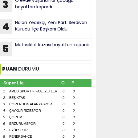
O evde yaşananlar çocuğu
3
hayattan kopardı
Nalan Yedekçi, Yeni Parti Serdivan
4
Kurucu İlçe Başkanı Oldu
Motosiklet kazası hayattan kopardı
5
PUAN
DURUMU
Süper Lig
O
P
1
AMED SPORTİF FAALİYETLER
0
0
2
BEŞİKTAŞ
0
0
3
CORENDON ALANYASPOR
0
0
4
ÇAYKUR RİZESPOR
0
0
5
ÇORUM
0
0
6
ERZURUMSPOR
0
0
7
EYÜPSPOR
0
0
8
FENERBAHÇE
0
0