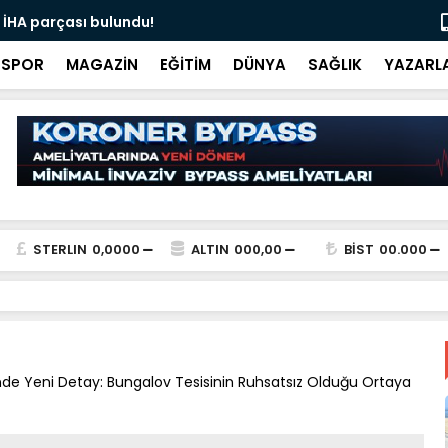
 İHA parçası bulundu!
Ali İnci ile
SPOR
MAGAZİN
EĞİTİM
DÜNYA
SAĞLIK
YAZARL
STERLIN
0,0000
ALTIN
000,00
BİST
00.000
de Yeni Detay: Bungalov Tesisinin Ruhsatsız Olduğu Ortaya